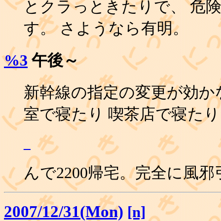
とクラっときたりで、 危
す。 さようなら有明。
%3
午後～
新幹線の指定の変更が効か
室で寝たり 喫茶店で寝た
_
んで2200帰宅。完全に風
2007/12/31(Mon)
[n]