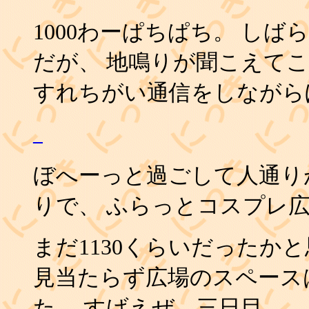
1000わーぱちぱち。 し
だが、 地鳴りが聞こえてこ
すれちがい通信をしながら
_
ぼへーっと過ごして人通り
りで、 ふらっとコスプレ広
まだ1130くらいだったか
見当たらず広場のスペース
た。 すげえぜ、三日目。