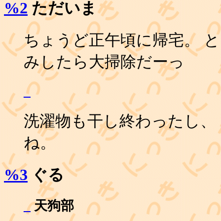
%2
ただいま
ちょうど正午頃に帰宅。 と
みしたら大掃除だーっ
_
洗濯物も干し終わったし、
ね。
%3
ぐる
_
天狗部