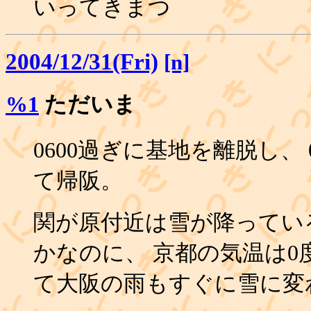
いってきまつ
2004/12/31(Fri)
[n]
%1
ただいま
0600過ぎに基地を離脱し、
て帰阪。
関が原付近は雪が降っている
かなのに、 京都の気温は0
て大阪の雨もすぐに雪に変