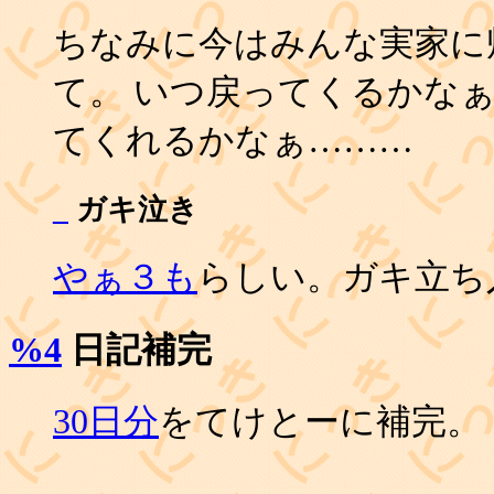
ちなみに今はみんな実家に
て。 いつ戻ってくるかな
てくれるかなぁ………
_
ガキ泣き
やぁ３も
らしい。ガキ立ち
%4
日記補完
30日分
をてけとーに補完。
_