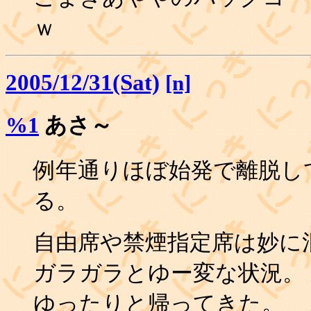
ｗ
2005/12/31(Sat)
[n]
%1
あさ～
例年通りほぼ始発で離脱し
る。
自由席や禁煙指定席は妙に
ガラガラとゆー変な状況。
ゆったりと帰ってきた。