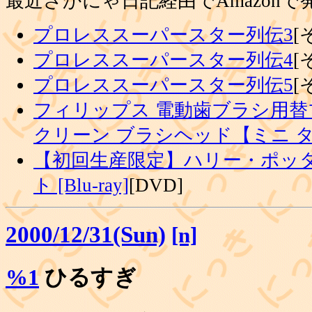
最近さかにゃ日記経由でAmazon
プロレススーパースター列伝3
[
プロレススーパースター列伝4
[
プロレススーパースター列伝5
[
フィリップス 電動歯ブラシ用替
クリーン ブラシヘッド【ミニ 
【初回生産限定】ハリー・ポッタ
ト [Blu-ray]
[DVD]
2000/12/31(Sun)
[n]
%1
ひるすぎ