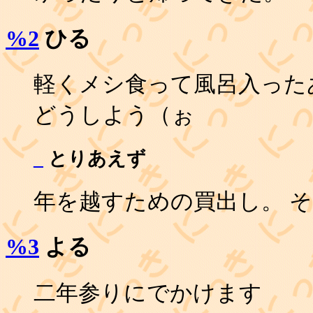
%2
ひる
軽くメシ食って風呂入ったあ
どうしよう（ぉ
_
とりあえず
年を越すための買出し。 
%3
よる
二年参りにでかけます