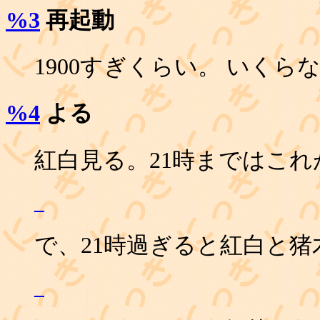
%3
再起動
1900すぎくらい。 いくら
%4
よる
紅白見る。21時まではこ
_
で、21時過ぎると紅白と猪
_