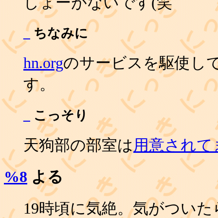
しょーがないです(笑
_
ちなみに
hn.org
のサービスを駆使してD
す。
_
こっそり
天狗部の部室は
用意されて
%8
よる
19時頃に気絶。気がついた