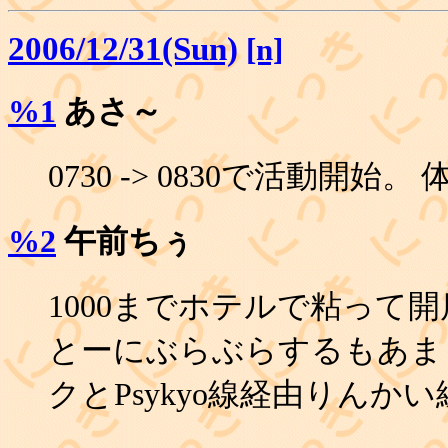
2006/12/31(Sun)
[n]
%1
あさ～
0730 -> 0830で活動開
%2
午前ちぅ
1000までホテルで粘って
とーにぶらぶらするもあま
クとPsykyo線経由りんか