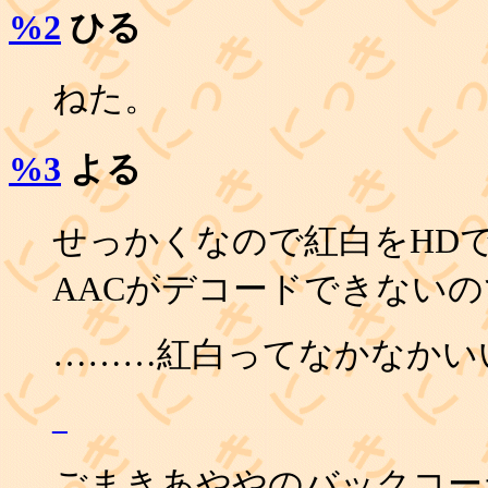
%2
ひる
ねた。
%3
よる
せっかくなので紅白をHDで
AACがデコードできないの
………紅白ってなかなかい
_
ごまきあややのバックコー