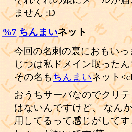
ません :D
%7
ちんまい
ネット
今回の名刺の裏におもいっ
じつは私ドメイン取ったん
その名も
ちんまい
ネット<chi
おうちサーバなのでクリテ
はないんですけど、 なん
用してるって感じがしてす