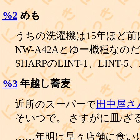
%2
めも
うちの洗濯機は15年ほど前に
NW-A42Aとゆー機種なの
SHARPのLINT-1、LINT-
%3
年越し蕎麦
近所のスーパーで
田中屋さ
そいつで。 さすがに皿/ざ
……年明け早々店舗に食い