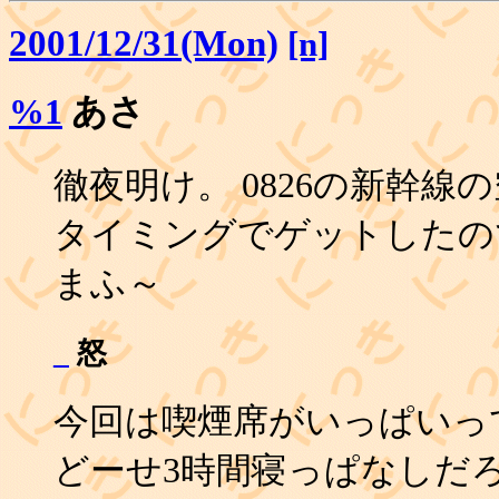
2001/12/31(Mon)
[n]
%1
あさ
徹夜明け。 0826の新幹
タイミングでゲットしたので
まふ～
_
怒
今回は喫煙席がいっぱいっ
どーせ3時間寝っぱなしだ