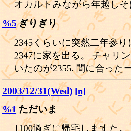
オカルトみながら年越しそば
%5
ぎりぎり
2345くらいに突然二年参
2347に家を出る。 チャ
いたのが2355. 間に合ったー
2003/12/31(Wed)
[n]
%1
ただいま
1100過ぎに帰宅しますた