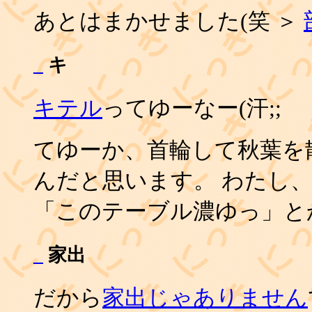
あとはまかせました(笑 ＞
_
キ
キテル
ってゆーなー(汗;;
てゆーか、首輪して秋葉を
んだと思います。 わたし
「このテーブル濃ゆっ」と
_
家出
だから
家出じゃありません