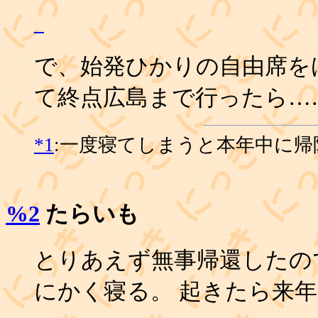
_
で、始発ひかりの自由席をげ
て終点広島まで行ったら……
*1
:一度寝てしまうと本年中に帰
%2
たらいも
とりあえず無事帰還したので
にかく寝る。 起きたら来年