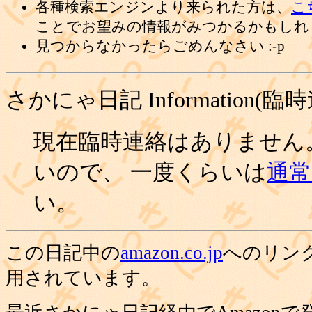
各種検索エンジンより来られた方は、
こ
ことでお望みの情報がみつかるかもしれ
見つからなかったらごめんなさい :-p
さかにゃ日記 Information(臨
現在臨時連絡はありません
いので、 一度くらいは
通常の
い。
この日記中の
amazon.co.jp
へのリン
用されています。