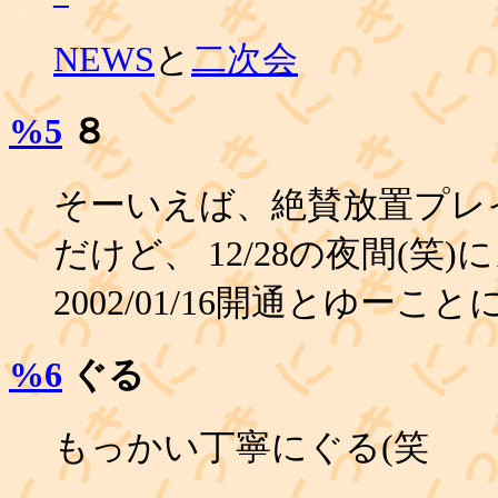
NEWS
と
二次会
%5
８
そーいえば、絶賛放置プレイCHU
だけど、 12/28の夜間(笑
2002/01/16開通とゆー
%6
ぐる
もっかい丁寧にぐる(笑