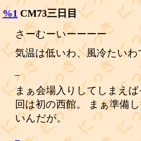
%1
CM73三日目
さーむーいーーーー
気温は低いわ、風冷たいわ
_
まぁ会場入りしてしまえば
回は初の西館。 まぁ準備
いんだが。
_