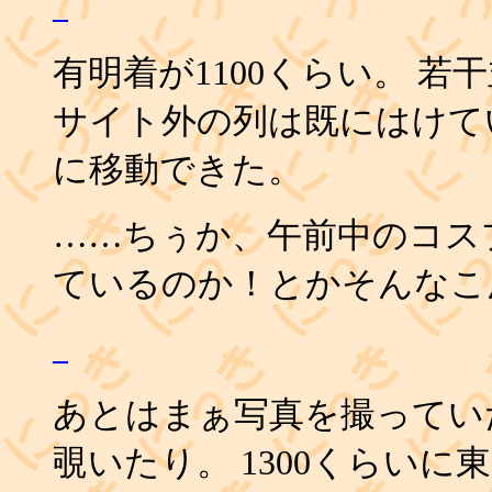
_
有明着が1100くらい。 
サイト外の列は既にはけて
に移動できた。
……ちぅか、午前中のコス
ているのか！とかそんなこ
_
あとはまぁ写真を撮ってい
覗いたり。 1300くらい