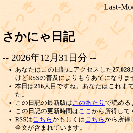
Last-Mod
さかにゃ日記
-- 2026年12月31日分 --
あなたはこの日記にアクセスした
27,028,
けどRSSの普及によりもうあてになりま
本日は
216
人目ですね。あなたはこれま
た。
この日記の最新版は
このあたり
で読める
この日記の更新時間は
ここ
から所得して
RSSは
こちら
かもしくは
こちら
から所得
全文が含まれています。