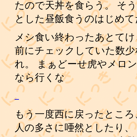
たので天丼を食らう。 そ
とした昼飯食うのはじめて
メシ食い終わったあとてけ
前にチェックしていた数少
れ。 まぁどーせ虎やメロ
なら行くな
_
もう一度西に戻ったところ
人の多さに唖然としたり、