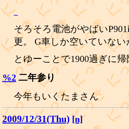
_
そろそろ電池がやばいP901
更。 G車しか空いていな
とゆーことで1900過ぎに
%2
二年参り
今年もいくたまさん
2009/12/31(Thu)
[n]