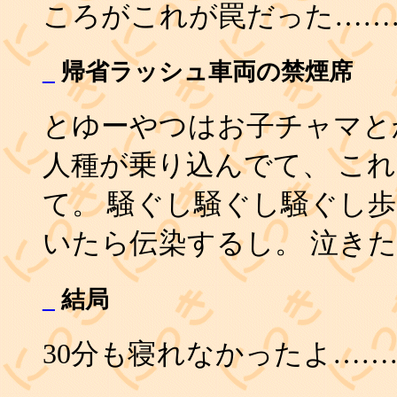
ころがこれが罠だった……
_
帰省ラッシュ車両の禁煙席
とゆーやつはお子チャマと
人種が乗り込んでて、 こ
て。 騒ぐし騒ぐし騒ぐし
いたら伝染するし。 泣きたい
_
結局
30分も寝れなかったよ……