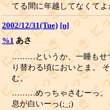
てる間に年越してなくてよか
2002/12/31(Tue)
[n]
%1
あさ
………というか、一睡もせ
り替わる頃においとま。 
む。
………めっちゃさむーっ。
息が白いーっ(;_;)