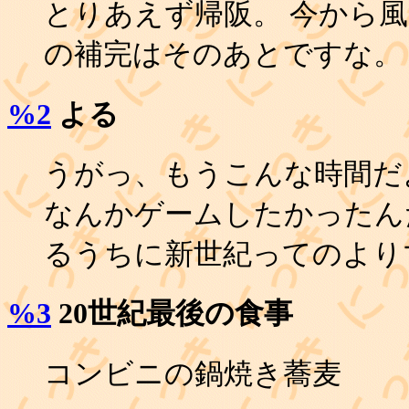
とりあえず帰阪。 今から風
の補完はそのあとですな。
%2
よる
うがっ、もうこんな時間だ
なんかゲームしたかったん
るうちに新世紀ってのより
%3
20世紀最後の食事
コンビニの鍋焼き蕎麦