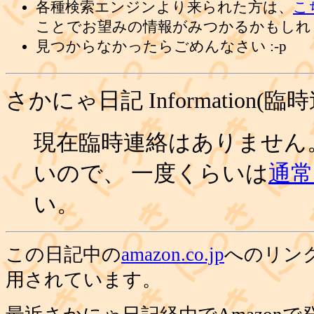
各種検索エンジンより来られた方は、
こ
ことでお望みの情報がみつかるかもしれ
見つからなかったらごめんなさい :-p
さかにゃ日記 Information(臨
現在臨時連絡はありません
いので、 一度くらいは
通常の
い。
この日記中の
amazon.co.jp
へのリン
用されています。