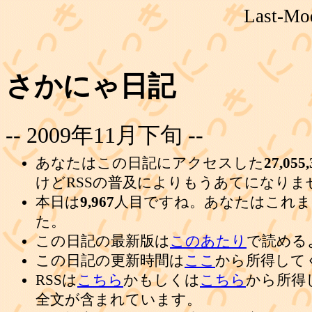
Last-Mod
さかにゃ日記
-- 2009年11月下旬 --
あなたはこの日記にアクセスした
27,055,
けどRSSの普及によりもうあてになりま
本日は
9,967
人目ですね。あなたはこれま
た。
この日記の最新版は
このあたり
で読める
この日記の更新時間は
ここ
から所得して
RSSは
こちら
かもしくは
こちら
から所得
全文が含まれています。