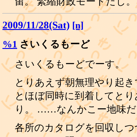
留。 緊縮財政モードだし。
2009/11/28(Sat)
[n]
%1
さいくるもーど
さいくるもーどでーす。
とりあえず朝無理やり起き
とほぼ同時に到着してとり
り。 ……なんかこー地味
各所のカタログを回収しつ