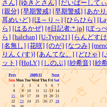
さん]
[ゆきとさん]
[だいばーしてぃ
[親分]
[早期警戒]
[早期警戒]
[あかり
耳めいど]
[ほ～り～]
[ひらひら]
[La
ら]
[はるかぜ]
[#日記者:*.jp]
[ぽっぺ
ら]
[halchan]
[U-Type21]
[らんどすけ
[名無し]
[花咲]
[のが]
[なつみ]
[menc
りんく(す)]
[あんてな。]
[どひゃ]
ット]
[HoLY]
[しのぶ]
[紗希音]
[紗希
Prev
2009/11
Next
Sun
Mon
Tue
Wed
Thu
Fri
Sat
1
2
3
4
5
6
7
8
9
10
11
12
13
14
15
16
17
18
19
20
21
22
23
24
25
26
27
28
29
30