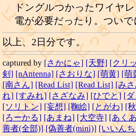
ドングルつかったワイヤレ
電が必要だったり。ついで
以上、2日分です。
captured by
[さかにゃ]
[天野]
[クリッ
剣]
[nAntenna]
[さおりな]
[萌黄]
[萌
[南さん]
[Read List]
[Read List]
[みさ
れ]
[すみれ]
[さざなみ]
[ひでと]
[ダ
[ソリトン]
[妄想]
[鞠絵]
[とがわ]
[秋
[ろーかる]
[あまね]
[大空寺]
[あくあ
善者(全部)]
[偽善者(mini)]
[いいんち