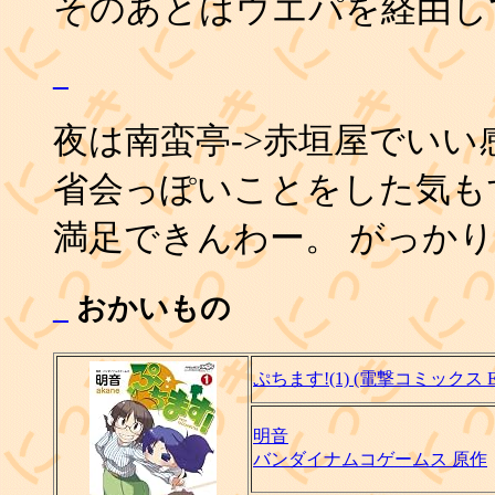
そのあとはウエパを経由し
_
夜は南蛮亭->赤垣屋でいい
省会っぽいことをした気も
満足できんわー。 がっか
_
おかいもの
ぷちます!(1) (電撃コミックス E
明音
バンダイナムコゲームス 原作