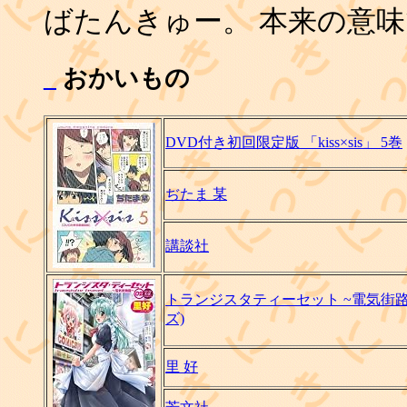
ばたんきゅー。 本来の意
_
おかいもの
DVD付き初回限定版 「kiss×sis」 5巻
ぢたま 某
講談社
トランジスタティーセット ~電気街路図
ズ)
里 好