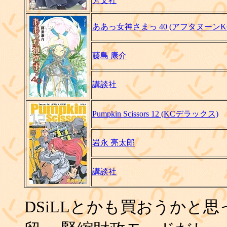
芳文社
ああっ女神さまっ 40 (アフタヌーンK
藤島 康介
講談社
Pumpkin Scissors 12 (KCデラックス)
岩永 亮太郎
講談社
DSiLLとかも買おうかと