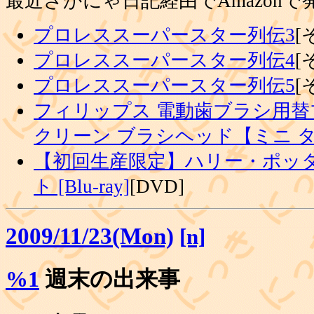
最近さかにゃ日記経由でAmazon
プロレススーパースター列伝3
[
プロレススーパースター列伝4
[
プロレススーパースター列伝5
[
フィリップス 電動歯ブラシ用替
クリーン ブラシヘッド【ミニ 
【初回生産限定】ハリー・ポッタ
ト [Blu-ray]
[DVD]
2009/11/23(Mon)
[n]
%1
週末の出来事