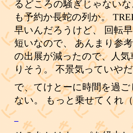
るどころの騒ぎじゃないな
も予約か長蛇の列か。 TR
早いんだろうけど、 回転
短いなので、 あんまり参考
の出展が減ったので、人気
りそう。 不景気っていや
で、てけとーに時間を過ご
ない。 もっと乗せてくれ
_