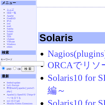
メニュー
トップ
項目一覧
Apache
FreeBSD
IPv6
ircd
mail
Samba
Solaris
Solaris
Squid
TDS
vSphere
VMware
Windows
others
Nagios(plugins
検索
キーワード
ORCAでリソ
AND
OR
Solaris10 f
最新
freebsd-update
Let's Encrypt
編～
野良buildなapacheとportsの
phpと
Apache2とOpenSSLでhttpsサ
ーバを立てる
Solaris10 for
irc2.10.3+jp6
Mozilla Firefox Extensions