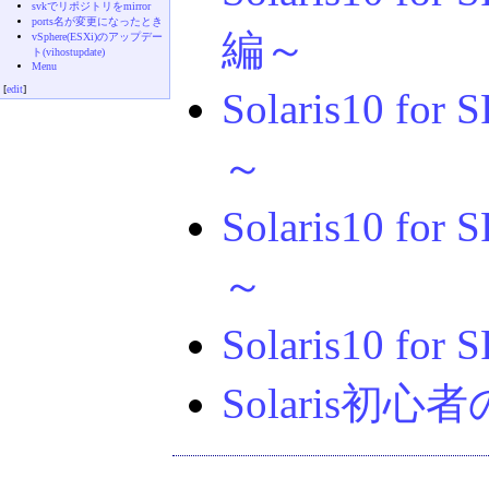
svkでリポジトリをmirror
ports名が変更になったとき
編～
vSphere(ESXi)のアップデー
ト(vihostupdate)
Menu
[
edit
]
Solaris10 f
～
Solaris10 fo
～
Solaris10 f
Solaris