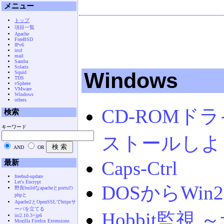
メニュー
トップ
項目一覧
Apache
FreeBSD
IPv6
ircd
mail
Samba
Solaris
Windows
Squid
TDS
vSphere
VMware
Windows
others
CD-ROMド
検索
キーワード
ストールしよ
AND
OR
Caps-Ctrl
最新
freebsd-update
Let's Encrypt
DOSからWi
野良buildなapacheとportsの
phpと
Apache2とOpenSSLでhttpsサ
ーバを立てる
Hobbit監視
irc2.10.3+jp6
Mozilla Firefox Extensions