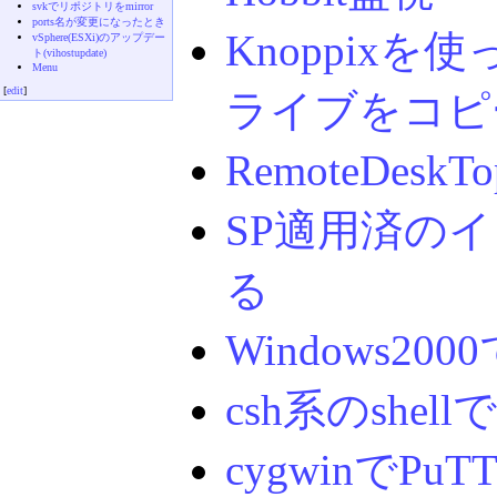
svkでリポジトリをmirror
ports名が変更になったとき
Knoppixを
vSphere(ESXi)のアップデー
ト(vihostupdate)
Menu
[
edit
]
ライブをコピ
RemoteDe
SP適用済の
る
Windows200
csh系のshel
cygwinでP