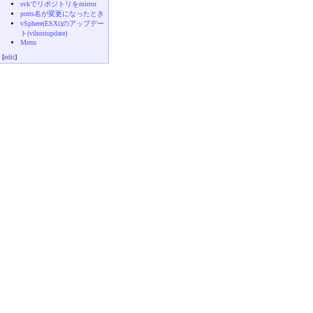
svkでリポジトリをmirror
ports名が変更になったとき
vSphere(ESXi)のアップデー
ト(vihostupdate)
Menu
[
edit
]