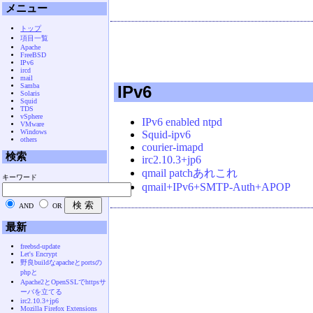
メニュー
トップ
項目一覧
Apache
FreeBSD
IPv6
ircd
mail
Samba
IPv6
Solaris
Squid
TDS
vSphere
IPv6 enabled ntpd
VMware
Windows
Squid-ipv6
others
courier-imapd
検索
irc2.10.3+jp6
qmail patchあれこれ
キーワード
qmail+IPv6+SMTP-Auth+APOP
AND
OR
最新
freebsd-update
Let's Encrypt
野良buildなapacheとportsの
phpと
Apache2とOpenSSLでhttpsサ
ーバを立てる
irc2.10.3+jp6
Mozilla Firefox Extensions