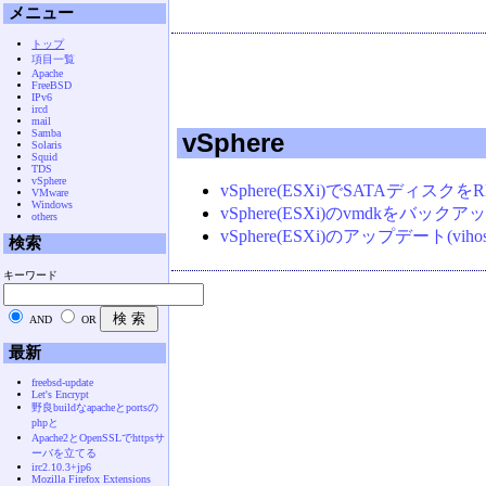
メニュー
トップ
項目一覧
Apache
FreeBSD
IPv6
ircd
mail
Samba
vSphere
Solaris
Squid
TDS
vSphere
vSphere(ESXi)でSATAディスク
VMware
Windows
vSphere(ESXi)のvmdkをバック
others
vSphere(ESXi)のアップデート(vihost
検索
キーワード
AND
OR
最新
freebsd-update
Let's Encrypt
野良buildなapacheとportsの
phpと
Apache2とOpenSSLでhttpsサ
ーバを立てる
irc2.10.3+jp6
Mozilla Firefox Extensions