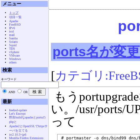
メニュー
トップ
項目一覧
p
Apache
FreeBSD
IPv6
ircd
mail
Samba
Solaris
Squid
ports名が
TDS
vSphere
VMware
Windows
others
検索
[
カテゴリ:FreeB
キーワード
もうportupgr
AND
OR
最新
い。/usr/ports/
freebsd-update
Let's Encrypt
って
野良buildなapacheとportsの
phpと
Apache2とOpenSSLでhttpsサ
ーバを立てる
irc2.10.3+jp6
Mozilla Firefox Extensions