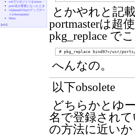
svkでリポジトリをmirror
ports名が変更になったとき
とかやれと記
vSphere(ESXi)のアップデー
ト(vihostupdate)
Menu
portmaste
[
edit
]
pkg_replac
へんなの。
以下obsolete
どちらかとゆー
名で登録されて
の方法に近いかも。