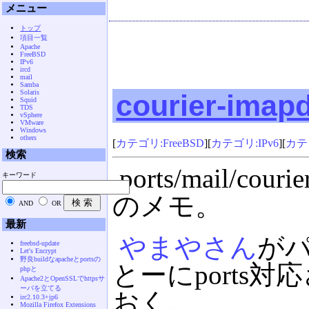
メニュー
トップ
項目一覧
Apache
FreeBSD
IPv6
ircd
mail
Samba
Solaris
courier-imap
Squid
TDS
vSphere
VMware
Windows
others
[
カテゴリ:FreeBSD
][
カテゴリ:IPv6
][
カテゴ
検索
ports/mail/c
キーワード
のメモ。
AND
OR
最新
やまやさん
が
freebsd-update
Let's Encrypt
野良buildなapacheとportsの
とーにports対
phpと
Apache2とOpenSSLでhttpsサ
ーバを立てる
おく。
irc2.10.3+jp6
Mozilla Firefox Extensions