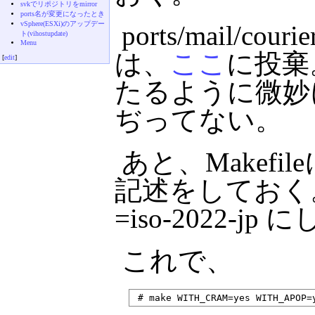
svkでリポジトリをmirror
ports名が変更になったとき
vSphere(ESXi)のアップデー
ports/mail/c
ト(vihostupdate)
Menu
は、
ここ
に投棄。単
[
edit
]
たるように微妙
ぢってない。
あと、Makefil
記述をしておく。こっ
=iso-2022-j
これで、