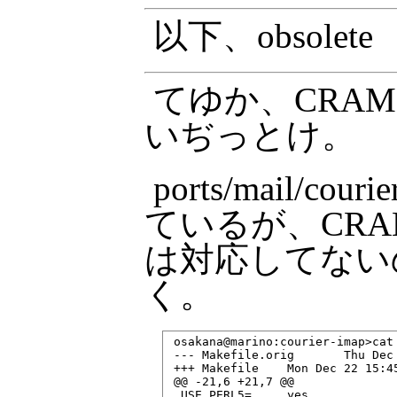
以下、obsolete
てゆか、CRAM M
いぢっとけ。
ports/mail/cou
ているが、CRA
は対応してないの
く。
 osakana@marino:courier-imap>cat 
 --- Makefile.orig       Thu Dec 
 +++ Makefile    Mon Dec 22 15:45
 @@ -21,6 +21,7 @@

  USE_PERL5=     yes
