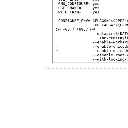
  GNU_CONFIGURE= yes

  USE_GMAKE=     yes

 +WITH_CRAM=     yes

  CONFIGURE_ENV= CFLAGS="${CPPFLA
                 CPPFLAGS="${CPPF
 @@ -68,7 +69,7 @@

                 --datadir=${DATA
                 --libexecdir=${L
                 --enable-workaro
 -               --enable-unicode
 +               --enable-unicode
                 --disable-root-c