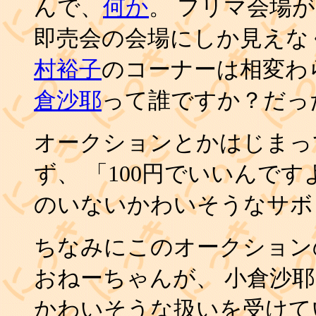
んで、
何か
。 フリマ会場
即売会の会場にしか見えな
村裕子
のコーナーは相変わ
倉沙耶
って誰ですか？だっ
オークションとかはじまっ
ず、 「100円でいいんで
のいないかわいそうなサボ
ちなみにこのオークション
おねーちゃんが、 小倉沙耶
かわいそうな扱いを受けて