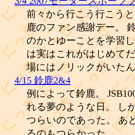
3/4 2007モータースポー
前々から行こう行こう
鹿のファン感謝デー。 
のかとゆーことを学習し
は実はこれがはじめてだ
場にはノリックがいた
4/15 鈴鹿2&4
例によって鈴鹿。 JSB1
れる夢のような日。 し
つらいのであった。 あ
るのもつらかった。