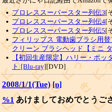
最近さかにゃ日記経由でAmazon
プロレススーパースター列伝3
[
プロレススーパースター列伝4
[
プロレススーパースター列伝5
[
フィリップス 電動歯ブラシ用替
クリーン ブラシヘッド【ミニ 
【初回生産限定】ハリー・ポッタ
ト [Blu-ray]
[DVD]
2008/1/1(Tue)
[n]
%1
あけましておめでとうご