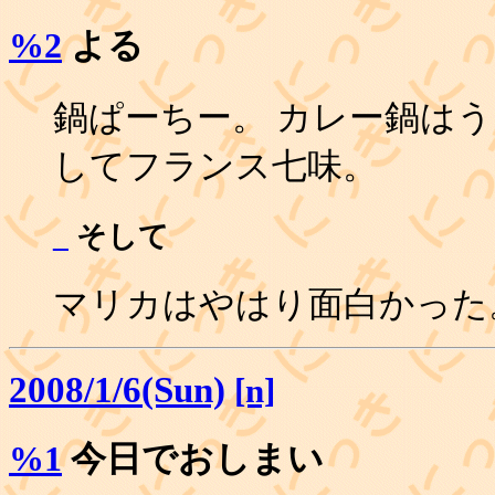
%2
よる
鍋ぱーちー。 カレー鍋はう
してフランス七味。
_
そして
マリカはやはり面白かった
2008/1/6(Sun)
[n]
%1
今日でおしまい