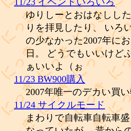
11/23 イベントいろいろ
ゆりしーとおはなしし
りを拝見したり、 いろい
の少なかった2007年に
日。 どうでもいいけどふ
ぁいいよ（ぉ
11/23 BW900購入
2007年唯一のデカい買
11/24 サイクルモード
まわりで自転車自転車盛
なっていたが、 昔から