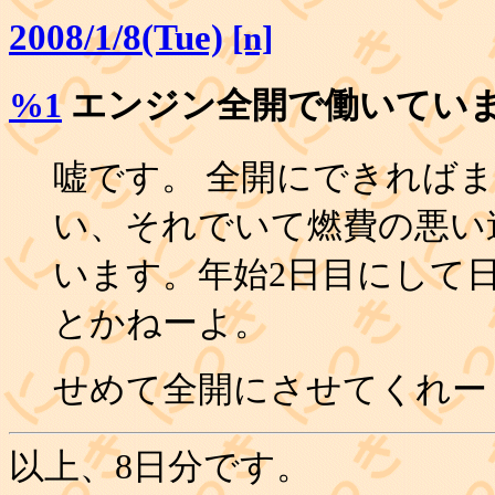
2008/1/8(Tue)
[n]
%1
エンジン全開で働いてい
嘘です。 全開にできればま
い、それでいて燃費の悪い
います。年始2日目にして
とかねーよ。
せめて全開にさせてくれー
以上、8日分です。