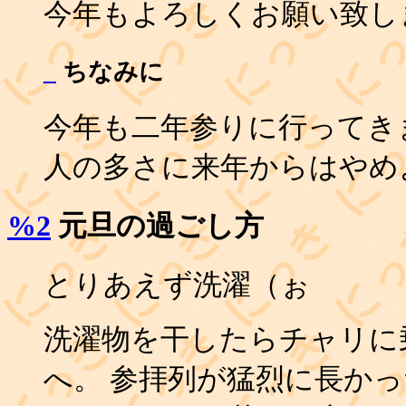
今年もよろしくお願い致し
_
ちなみに
今年も二年参りに行ってき
人の多さに来年からはやめ
%2
元旦の過ごし方
とりあえず洗濯（ぉ
洗濯物を干したらチャリに
へ。 参拝列が猛烈に長か