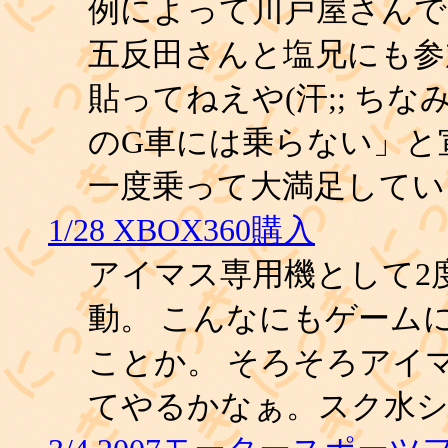
例によって川戸屋さんで
五反田さんと塩兄にも参
貼ってねえや(汗;; ち
のG車には乗らない」と
一度乗って大満足してい
1/28 XBOX360購入
アイマス専用機として2度
動。 こんなにもゲーム
ことか。 そろそろアイ
てやるかなぁ。スク水