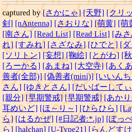
captured by
[さかにゃ]
[天野]
[クリッ
剣]
[nAntenna]
[さおりな]
[萌黄]
[萌
[南さん]
[Read List]
[Read List]
[みさ
れ]
[すみれ]
[さざなみ]
[ひでと]
[ダ
[ソリトン]
[妄想]
[鞠絵]
[とがわ]
[秋
[ろーかる]
[あまね]
[大空寺]
[あくあ
善者(全部)]
[偽善者(mini)]
[いいんち
さん]
[ゆきとさん]
[だいばーしてぃ
[親分]
[早期警戒]
[早期警戒]
[あかり
耳めいど]
[ほ～り～]
[ひらひら]
[La
ら]
[はるかぜ]
[#日記者:*.jp]
[ぽっぺ
ら]
[halchan]
[U-Type21]
[らんどすけ