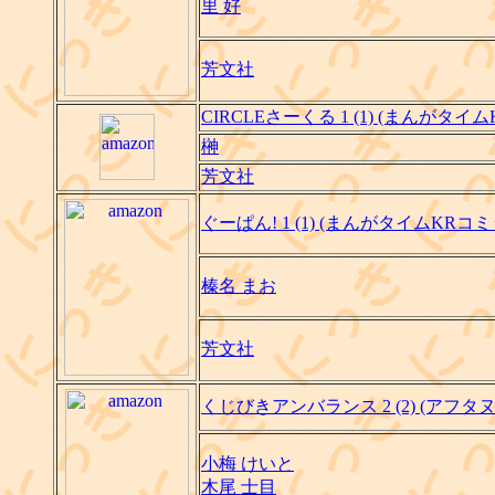
里 好
芳文社
CIRCLEさーくる 1 (1) (まんがタイ
榊
芳文社
ぐーぱん! 1 (1) (まんがタイムKRコ
榛名 まお
芳文社
くじびきアンバランス 2 (2) (アフタ
小梅 けいと
木尾 士目