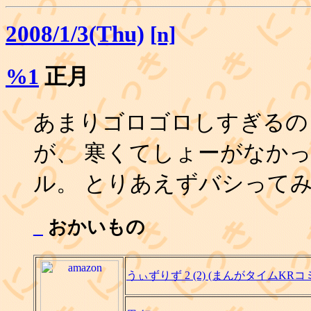
2008/1/3(Thu)
[n]
%1
正月
あまりゴロゴロしすぎるの
が、 寒くてしょーがなか
ル。 とりあえずバシって
_
おかいもの
うぃずりず 2 (2) (まんがタイムKR