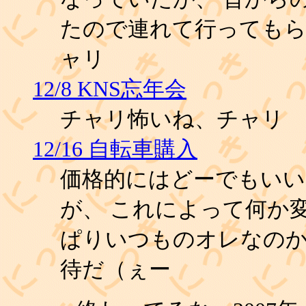
たので連れて行ってもら
ャリ
12/8 KNS忘年会
チャリ怖いね、チャリ
12/16 自転車購入
価格的にはどーでもい
が、 これによって何か
ぱりいつものオレなのか、
待だ（ぇー