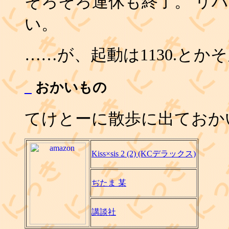
そろそろ連休も終了。 リ
い。
……が、起動は1130.とか
_
おかいもの
てけとーに散歩に出ておか
Kiss×sis 2 (2) (KCデラックス)
ぢたま 某
講談社