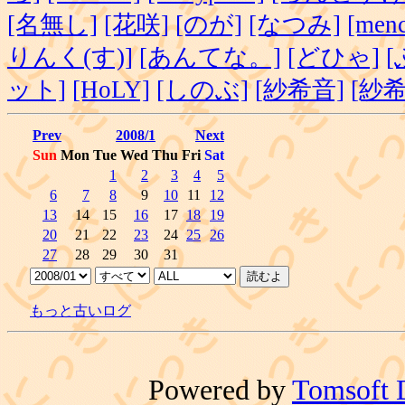
[名無し]
[花咲]
[のが]
[なつみ]
[menc
りんく(す)]
[あんてな。]
[どひゃ]
ット]
[HoLY]
[しのぶ]
[紗希音]
[紗希
Prev
2008/1
Next
Sun
Mon
Tue
Wed
Thu
Fri
Sat
1
2
3
4
5
6
7
8
9
10
11
12
13
14
15
16
17
18
19
20
21
22
23
24
25
26
27
28
29
30
31
もっと古いログ
Powered by
Tomsoft 