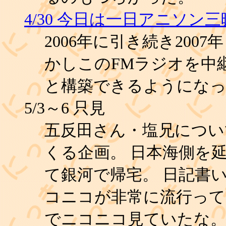
4/30 今日は一日アニソン三
2006年に引き続き2007
かしこのFMラジオを中
と構築できるようにな
5/3～6 只見
五反田さん・塩兄につい
くる企画。 日本海側を
て銀河で帰宅。 日記書
コニコが非常に流行って
でニコニコ見ていたな。