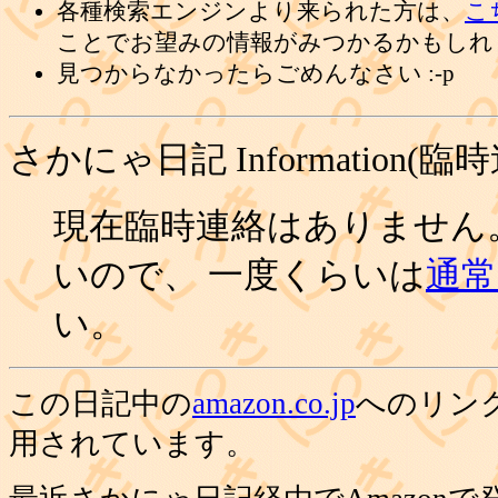
各種検索エンジンより来られた方は、
こ
ことでお望みの情報がみつかるかもしれ
見つからなかったらごめんなさい :-p
さかにゃ日記 Information(臨
現在臨時連絡はありません
いので、 一度くらいは
通常の
い。
この日記中の
amazon.co.jp
へのリン
用されています。