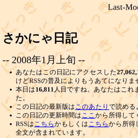
Last-Mod
さかにゃ日記
-- 2008年1月上旬 --
あなたはこの日記にアクセスした
27,062,
けどRSSの普及によりもうあてになりま
本日は
16,811
人目ですね。あなたはこれ
た。
この日記の最新版は
このあたり
で読める
この日記の更新時間は
ここ
から所得して
RSSは
こちら
かもしくは
こちら
から所得
全文が含まれています。