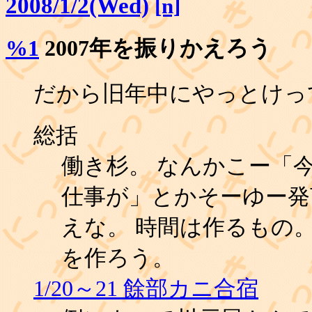
2008/1/2(Wed)
[n]
%1
2007年を振りかえろう
だから旧年中にやっとけっ
総括
働き杉。 なんかこー「
仕事が」とかそーゆー発
えな。 時間は作るもの
を作ろう。
1/20～21 餘部カニ合宿