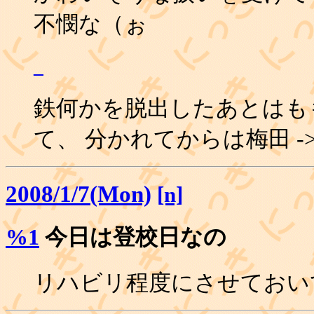
不憫な（ぉ
_
鉄何かを脱出したあとはも
て、 分かれてからは梅田 -> 難波
2008/1/7(Mon)
[n]
%1
今日は登校日なの
リハビリ程度にさせておいて