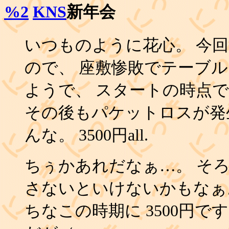
%2
KNS
新年会
いつものように花心。 今
ので、 座敷惨敗でテーブル
ようで、 スタートの時点
その後もパケットロスが発
んな。 3500円all.
ちぅかあれだなぁ…。 そ
さないといけないかもなぁ
ちなこの時期に 3500円