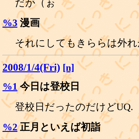
だが（ぉ
%3
漫画
それにしてもきららは外れ
2008/1/4(Fri)
[n]
%1
今日は登校日
登校日だったのだけどUQ.
%2
正月といえば初詣