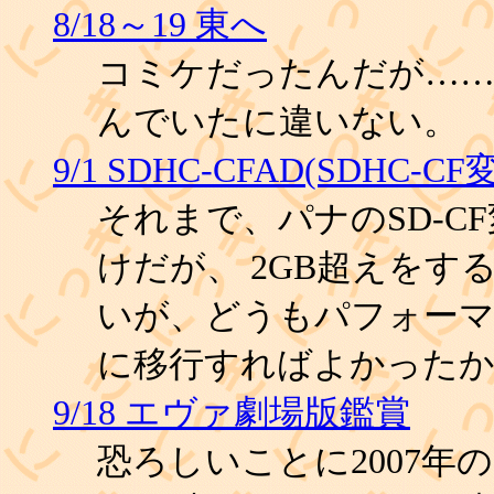
8/18～19 東へ
コミケだったんだが……
んでいたに違いない。
9/1 SDHC-CFAD(SDHC-C
それまで、パナのSD-C
けだが、 2GB超えをす
いが、どうもパフォーマ
に移行すればよかった
9/18 エヴァ劇場版鑑賞
恐ろしいことに2007年