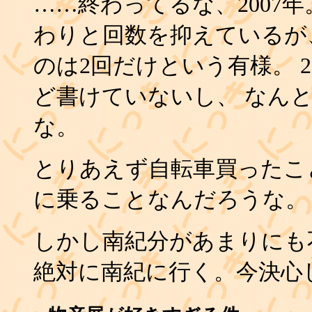
……終わってるな、2007
わりと回数を抑えているが
のは2回だけという有様。 
ど書けていないし、 なん
な。
とりあえず自転車買ったこ
に乗ることなんだろうな。
しかし南紀分があまりにも
絶対に南紀に行く。今決心