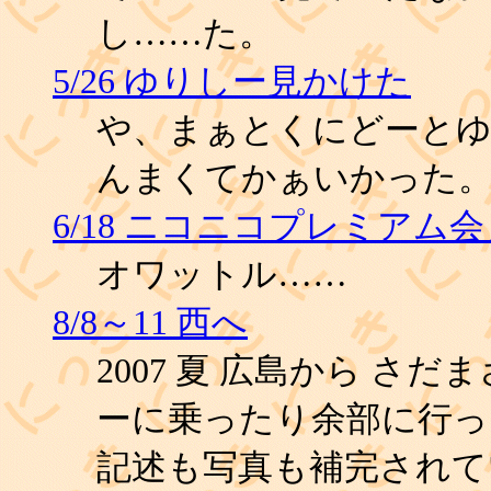
し……た。
5/26 ゆりしー見かけた
や、まぁとくにどーとゆ
んまくてかぁいかった
6/18 ニコニコプレミアム
オワットル……
8/8～11 西へ
2007 夏 広島から さ
ーに乗ったり余部に行っ
記述も写真も補完されて