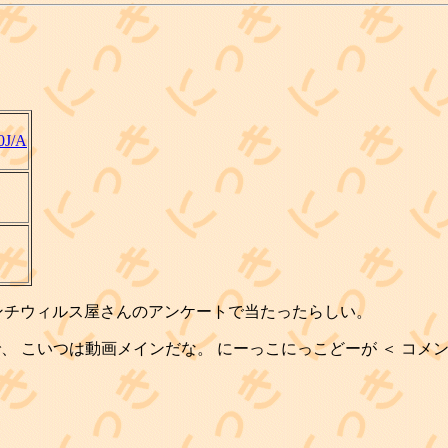
0J/A
ンチウィルス屋さんのアンケートで当たったらしい。
分なので、 こいつは動画メインだな。 にーっこにっこどーが ＜ 