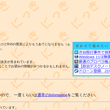
けどRSSの普及によりもうあてになりません（ぉ
た。
記全文が含まれています。
ることでお望みの情報がみつかるかもしれません。
ので、 一度くらいは
通常のInformation
をご覧ください。
れています。