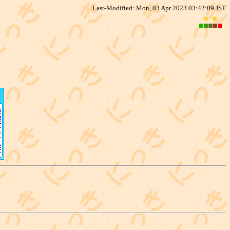
Last-Modified: Mon, 03 Apr 2023 03:42:09 JST