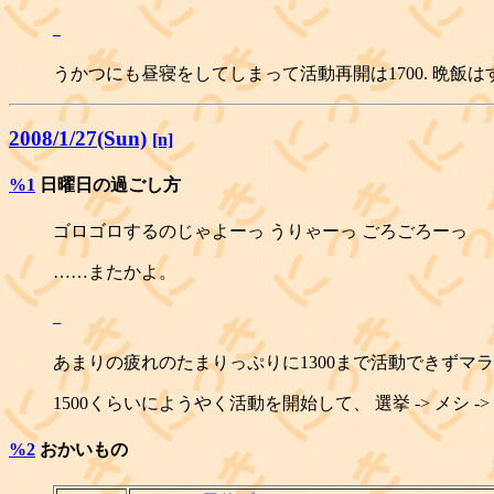
_
うかつにも昼寝をしてしまって活動再開は1700. 晩飯
2008/1/27(Sun)
[n]
%1
日曜日の過ごし方
ゴロゴロするのじゃよーっ うりゃーっ ごろごろーっ
……またかよ。
_
あまりの疲れのたまりっぷりに1300まで活動できずマ
1500くらいにようやく活動を開始して、 選挙 -> メシ -
%2
おかいもの