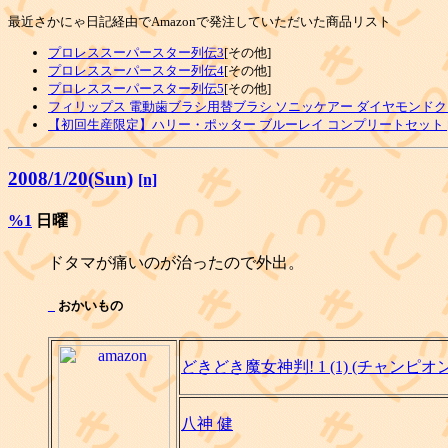
最近さかにゃ日記経由でAmazonで発注していただいた商品リスト
プロレススーパースター列伝3
[その他]
プロレススーパースター列伝4
[その他]
プロレススーパースター列伝5
[その他]
フィリップス 電動歯ブラシ用替ブラシ ソニッケアー ダイヤモンドク
【初回生産限定】ハリー・ポッター ブルーレイ コンプリートセット [Blu
2008/1/20(Sun)
[n]
%1
日曜
ドタマが痛いのが治ったので外出。
_
おかいもの
どきどき魔女神判! 1 (1) (チャンピ
八神 健