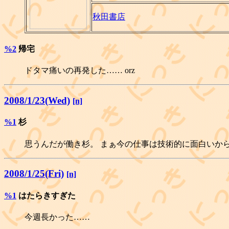
秋田書店
%2
帰宅
ドタマ痛いの再発した…… orz
2008/1/23(Wed)
[n]
%1
杉
思うんだが働き杉。 まぁ今の仕事は技術的に面白いか
2008/1/25(Fri)
[n]
%1
はたらきすぎた
今週長かった……