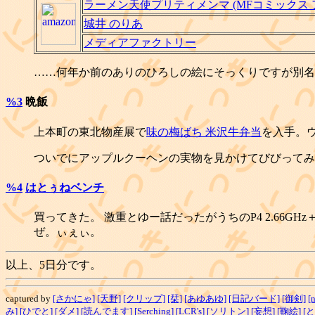
ラーメン天使プリティメンマ (MFコミックス 
城井 のりあ
メディアファクトリー
……何年か前のありのひろしの絵にそっくりですが別名
%3
晩飯
上本町の東北物産展で
味の梅ばち 米沢牛弁当
を入手。
ついでにアップルクーヘンの実物を見かけてびびってみ
%4
はとぅねベンチ
買ってきた。 激重とゆー話だったがうちのP4 2.66G
ぜ。ぃぇぃ。
以上、5日分です。
captured by
[さかにゃ]
[天野]
[クリップ]
[栞]
[あゆあゆ]
[日記バード]
[御剣]
[
み]
[ひでと]
[ダメ]
[読んでます]
[Serching]
[LCR's]
[ソリトン]
[妄想]
[鞠絵]
[