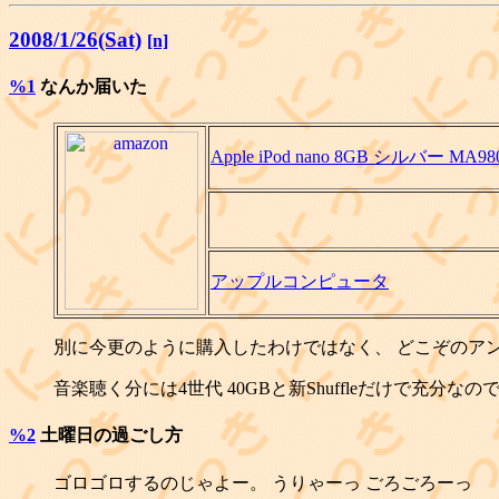
2008/1/26(Sat)
[n]
%1
なんか届いた
Apple iPod nano 8GB シルバー MA98
アップルコンピュータ
別に今更のように購入したわけではなく、 どこぞのア
音楽聴く分には4世代 40GBと新Shuffleだけで充
%2
土曜日の過ごし方
ゴロゴロするのじゃよー。 うりゃーっ ごろごろーっ