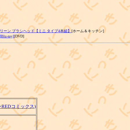
リーン ブラシヘッド【ミニ タイプ4本組】
[ホーム＆キッチン]
-ray]
[DVD]
オンREDコミックス)