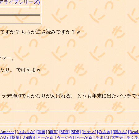
アライブシリーズ)
ですか？ ちぅか逆さ読みですか？ｗ
ウマー。
たり。 でけえよｗ
Hz＋ラデ9600でもかなりがんばれる。 どうも年末に出たパッ
nAntenna]
[さおりな]
[萌黄]
[萌黄]
[SDB]
[SDB]
[ヒナノ]
[みさき]
[南さん]
[Read 
とがわ]
[秋葉]
[わ(略)]
[ろーかる]
[ろーかる]
[ろーかる]
[あまね]
[大空寺]
[あくあ