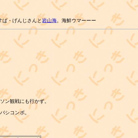
はすぱ・げんじさんと
岩山海
。海鮮ウマーーー
ラソン観戦にも行かず。
> バシコンボ。