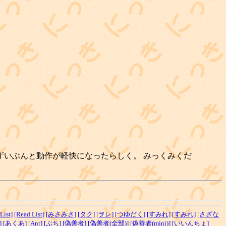
チでずいぶんと動作が軽快になったらしく。 みっくみくだ
List]
[Read List]
[みさみさ]
[タク]
[ヲレ]
[つゆだく]
[すみれ]
[すみれ]
[さざな
]
[あくあ]
[Ant]
[ぷち]
[偽善者]
[偽善者(全部)]
[偽善者(mini)]
[いいんちょ]