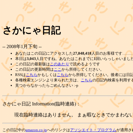
さかにゃ日記
-- 2008年1月下旬 --
あなたはこの日記にアクセスした
27,048,418
人目のお客様です………
本日は
3,043
人目ですね。あなたはこれまでに
1
回いらっしゃいまし
この日記の最新版は
このあたり
で読めるようです
この日記の更新時間は
ここ
から所得してください。
RSSは
こちら
かもしくは
こちら
から所得してください。後者には日
各種検索エンジンより来られた方は、
こちら
の日記内検索を利用す
見つからなかったらごめんなさい :-p
さかにゃ日記 Information(臨時連絡)：
現在臨時連絡はありません。 まぁ暇なときでかまわない
この日記中の
amazon.co.jp
へのリンクは
アソシエイト・プログラム
が適用さ