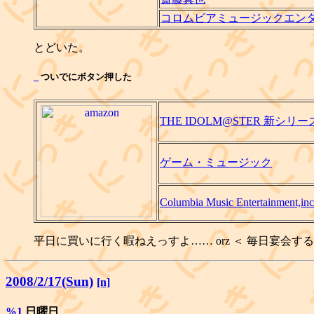
コロムビアミュージックエン
とどいた。
_
ついでにボタン押した
THE IDOLM@STER 新シリーズ
ゲーム・ミュージック
Columbia Music Entertainment,inc
平日に買いに行く暇ねえっすよ…… orz ＜ 毎日宴会す
2008/2/17(Sun)
[n]
%1
日曜日