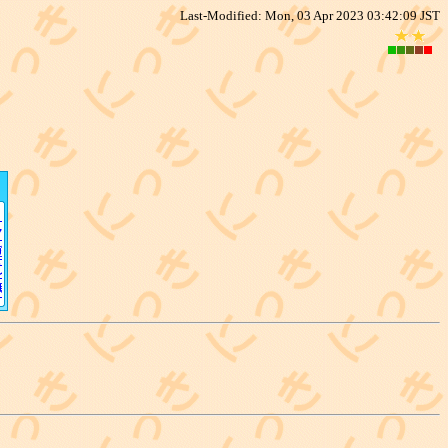
Last-Modified: Mon, 03 Apr 2023 03:42:09 JST