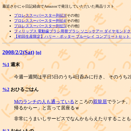
最近さかにゃ日記経由でAmazonで発注していただいた商品リスト
プロレススーパースター列伝3
[その他]
プロレススーパースター列伝4
[その他]
プロレススーパースター列伝5
[その他]
フィリップス 電動歯ブラシ用替ブラシ ソニッケアー ダイヤモンドク
【初回生産限定】ハリー・ポッター ブルーレイ コンプリートセット [Blu
2008/2/2(Sat)
[n]
%1
週末
今週一週間は平日5日のうち4日呑みに行き、 そのうち
%2
おひるごはん
Mのランチの人も通っている
ところの
双龍居
でランチ。
帰るからー」と言って居座るｗ
非常にうまいしサービスでなんかもらえたりすることも
%3
おかいもの