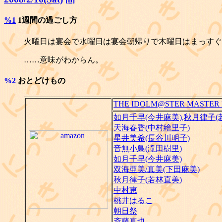
%1
1週間の過ごし方
火曜日は宴会で水曜日は宴会朝帰りで木曜日はまっすぐ
……意味がわからん。
%2
おとどけもの
THE IDOLM@STER MASTER LIV
如月千早(今井麻美),秋月律子(
天海春香(中村繪里子)
星井美希(長谷川明子)
音無小鳥(滝田樹里)
如月千早(今井麻美)
双海亜美/真美(下田麻美)
秋月律子(若林直美)
中村恵
桃井はるこ
朝日祭
斎藤真也