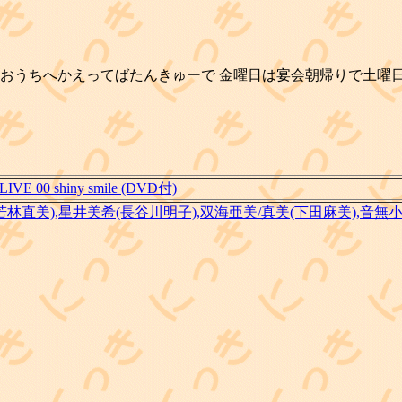
おうちへかえってばたんきゅーで 金曜日は宴会朝帰りで土曜
E 00 shiny smile (DVD付)
若林直美),星井美希(長谷川明子),双海亜美/真美(下田麻美),音無