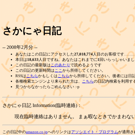
さかにゃ日記
-- 2008年2月分 --
あなたはこの日記にアクセスした
27,018,774
人目のお客様です………
本日は
18,633
人目ですね。あなたはこれまでに
1
回いらっしゃいまし
この日記の最新版は
このあたり
で読めるようです
この日記の更新時間は
ここ
から所得してください。
RSSは
こちら
かもしくは
こちら
から所得してください。後者には日
各種検索エンジンより来られた方は、
こちら
の日記内検索を利用す
見つからなかったらごめんなさい :-p
さかにゃ日記 Information(臨時連絡)：
現在臨時連絡はありません。 まぁ暇なときでかまわない
この日記中の
amazon.co.jp
へのリンクは
アソシエイト・プログラム
が適用さ