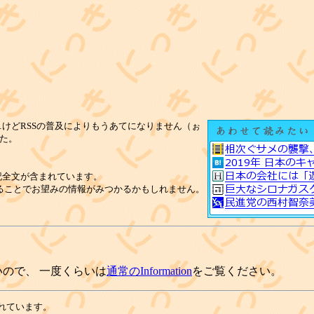
けどRSSの普及によりもうあてになりません（ぉ
た。
記全文が含まれています。
ることでお望みの情報がみつかるかもしれません。
ので、 一度くらいは
通常のInformation
をご覧ください。
れています。