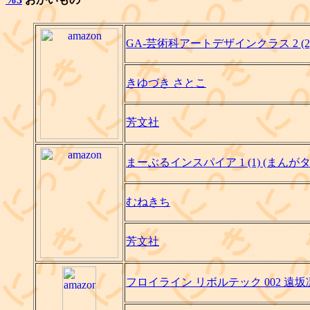
GA-芸術科アートデザインクラス 2 (
きゆづき さとこ
芳文社
まーぶるインスパイア 1 (1) (まん
むねきち
芳文社
フロイライン リボルテック 002 遠坂