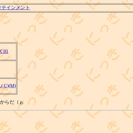
タテインメント
 01
.( C)(M)
るからだ（ぉ