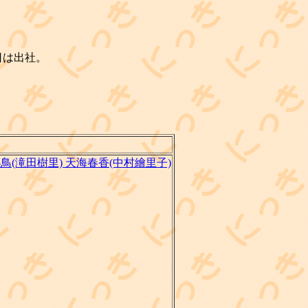
日は出社。
小鳥(滝田樹里) 天海春香(中村繪里子)