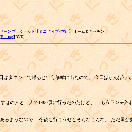
リーン ブラシヘッド【ミニ タイプ4本組】
[ホーム＆キッチン]
-ray]
[DVD]
2日はタクシーで帰るという暴挙に出たので、 今日はがんばっ
 すぱの人と二人で1400頃に行ったのだけど、 「もうランチ
あるようなので、 今後も行こうぜとそんなこんな。 ただ量が