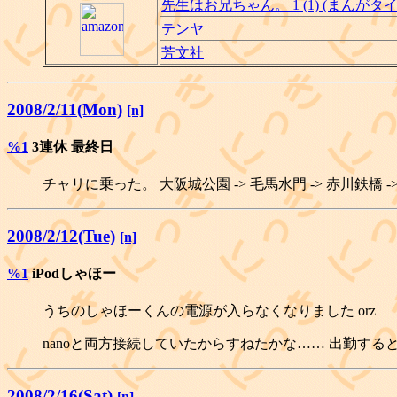
先生はお兄ちゃん。 1 (1) (まんが
テンヤ
芳文社
2008/2/11(Mon)
[n]
%1
3連休 最終日
チャリに乗った。 大阪城公園 -> 毛馬水門 -> 赤川鉄橋 
2008/2/12(Tue)
[n]
%1
iPodしゃほー
うちのしゃほーくんの電源が入らなくなりました orz
nanoと両方接続していたからすねたかな…… 出勤す
2008/2/16(Sat)
[n]