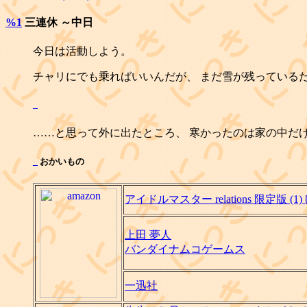
%1
三連休 ～中日
今日は活動しよう。
チャリにでも乗ればいいんだが、 まだ雪が残っている
_
……と思って外に出たところ、 寒かったのは家の中だ
_
おかいもの
アイドルマスター relations 限定版 (
上田 夢人
バンダイナムコゲームス
一迅社