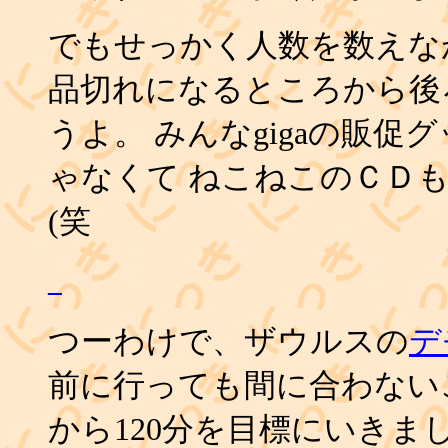
でもせっかく人数を数えな
品切れになるところから後
うよ。 みんなgigaの販
ゃなくて ねこねこのＣＤ
(笑
_
つーわけで、ザウルスの
デ
前に行っても間に合わないこ
から120分を目標にいきま