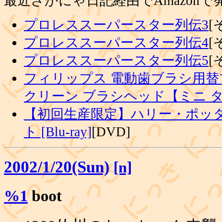
最近さかにゃ日記経由でAmazon
プロレススーパースター列伝3
[
プロレススーパースター列伝4
[
プロレススーパースター列伝5
[
フィリップス 電動歯ブラシ用替
クリーン ブラシヘッド【ミニ 
【初回生産限定】ハリー・ポッタ
ト [Blu-ray]
[DVD]
2002/1/20(Sun)
[n]
%1
boot