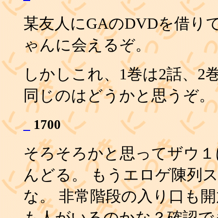
某友人にGAのDVDを借
ゃんに会えるぞ。
しかしこれ、1巻は2話、2
同じのはどうかと思うぞ。
_
1700
そろそろかと思ってザウ１
んどる。 もうエロゲ陳列
な。 非常階段の入り口も
も人がいるのかな？確認で