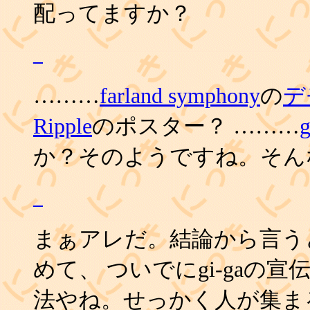
配ってますか？
_
………
farland symphony
の
デ
Ripple
のポスター？ ………
か？そのようですね。そん
_
まぁアレだ。結論から言う
めて、 ついでにgi-gaの
法やね。せっかく人が集ま