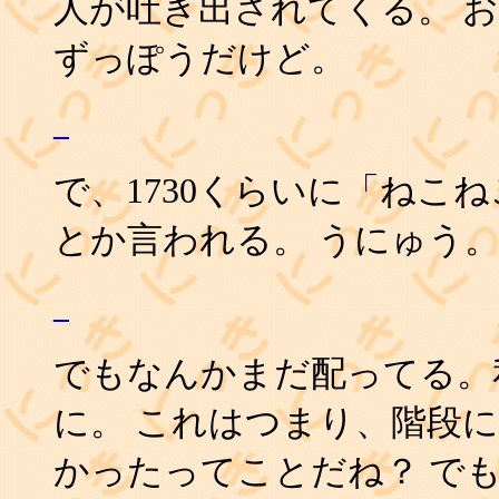
人が吐き出されてくる。 お
ずっぽうだけど。
_
で、1730くらいに「ねこ
とか言われる。 うにゅう
_
でもなんかまだ配ってる。
に。 これはつまり、階段
かったってことだね？ で