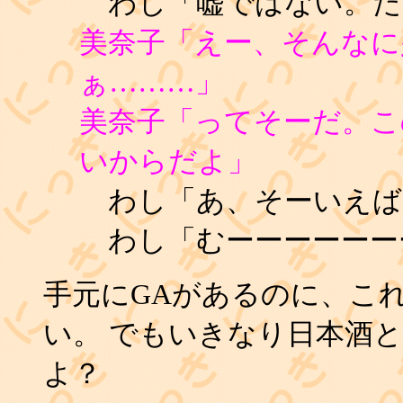
わし「嘘ではない。た
美奈子「えー、そんなに
ぁ………」
美奈子「ってそーだ。こ
いからだよ」
わし「あ、そーいえば
わし「むーーーーーー
手元にGAがあるのに、こ
い。 でもいきなり日本酒
よ？