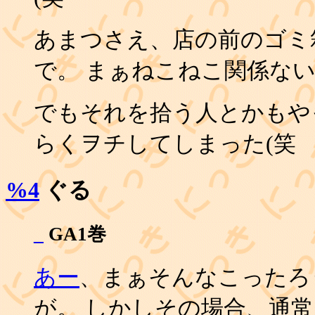
あまつさえ、店の前のゴミ
で。 まぁねこねこ関係な
でもそれを拾う人とかもや
らくヲチしてしまった(笑
%4
ぐる
_
GA1巻
あー
、まぁそんなこったろ
が。 しかしその場合、通