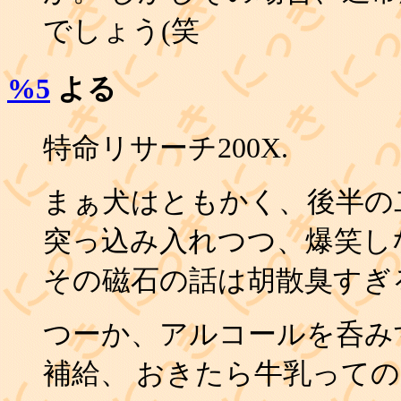
でしょう(笑
%5
よる
特命リサーチ200X.
まぁ犬はともかく、後半の二
突っ込み入れつつ、爆笑し
その磁石の話は胡散臭すぎ
つーか、アルコールを呑み
補給、 おきたら牛乳って