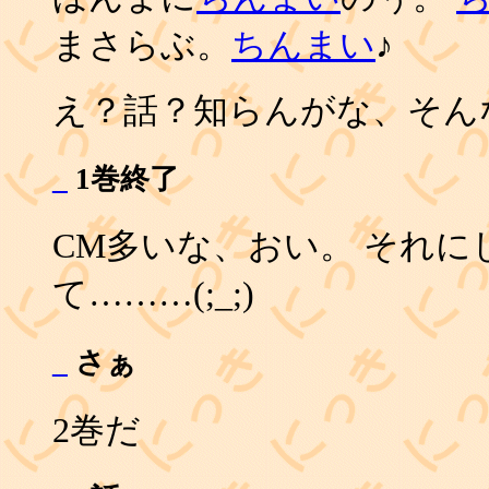
まさらぶ。
ちんまい
♪
え？話？知らんがな、そん
_
1巻終了
CM多いな、おい。 それにし
て………(;_;)
_
さぁ
2巻だ