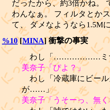
だったから、約3倍かね。
わんなぁ。 フィルタとか
て、 ダメなようなら1.5M
%10
[
MINA
] 衝撃の事実
わし「………………ミ
美奈子「ぴよ？」
わし「冷蔵庫にビール
が……」
美奈子「うそーっ、無く