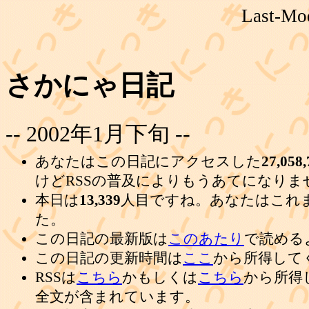
Last-Mod
さかにゃ日記
-- 2002年1月下旬 --
あなたはこの日記にアクセスした
27,058,
けどRSSの普及によりもうあてになりま
本日は
13,339
人目ですね。あなたはこれ
た。
この日記の最新版は
このあたり
で読める
この日記の更新時間は
ここ
から所得して
RSSは
こちら
かもしくは
こちら
から所得
全文が含まれています。