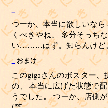
_
つーか、本当に欲しいなら
くべきやね。 多分そっち
い………はず。知らんけど
_
おまけ
このgigaさんのポスター
の、 本当に広げた状態で
うでした。 つーか、店側
(笑