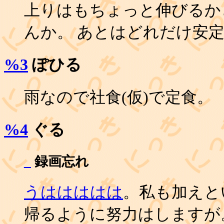
上りはもちょっと伸びるか
んか。 あとはどれだけ安
%3
ぽひる
雨なので社食(仮)で定食。
%4
ぐる
_
録画忘れ
うははははは
。私も加えと
帰るように努力はしますが