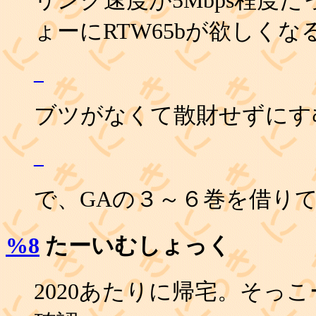
ょーにRTW65bが欲しくな
_
ブツがなくて散財せずにす
_
で、GAの３～６巻を借り
%8
たーいむしょっく
2020あたりに帰宅。そっこ