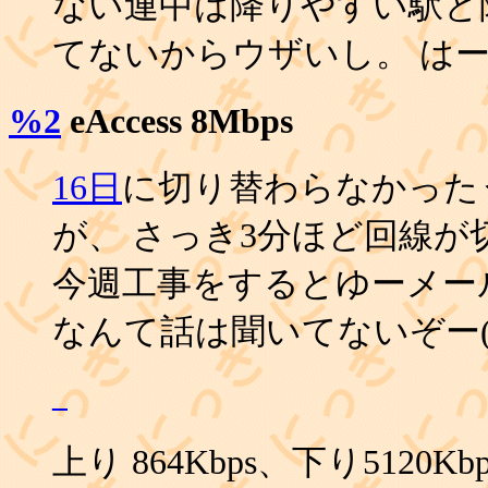
ない連中は降りやすい駅と
てないからウザいし。 は
%2
eAccess 8Mbps
16日
に切り替わらなかったう
が、 さっき3分ほど回線
今週工事をするとゆーメー
なんて話は聞いてないぞー(汗
_
上り 864Kbps、下り512