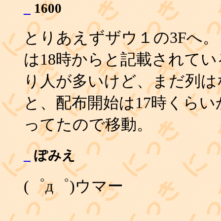
_
1600
とりあえずザウ１の3Fへ。
は18時からと記載されてい
り人が多いけど、まだ列は
と、配布開始は17時くらい
ってたので移動。
_
ぽみえ
(゜д゜)ウマー
_