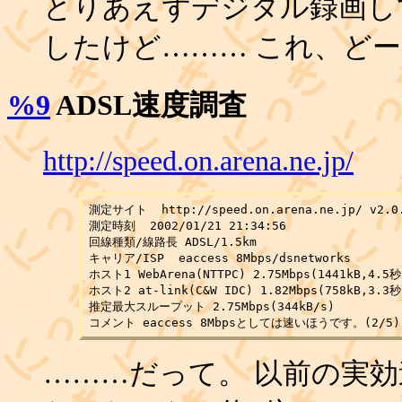
とりあえずデジタル録画し
したけど……… これ、どーし
%9
ADSL速度調査
http://speed.on.arena.ne.jp/
測定サイト  http://speed.on.arena.ne.jp/ v2.0.
測定時刻  2002/01/21 21:34:56

回線種類/線路長 ADSL/1.5km

キャリア/ISP  eaccess 8Mbps/dsnetworks

ホスト1 WebArena(NTTPC) 2.75Mbps(1441kB,4.5秒)
ホスト2 at-link(C&W IDC) 1.82Mbps(758kB,3.3秒)
推定最大スループット 2.75Mbps(344kB/s)

………だって。 以前の実効速度