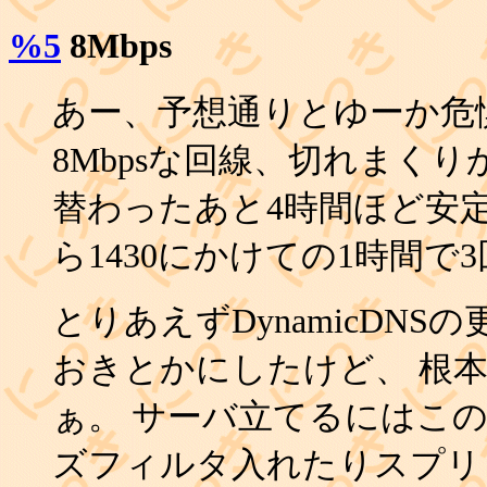
%5
8Mbps
あー、予想通りとゆーか危
8Mbpsな回線、切れまくり
替わったあと4時間ほど安定
ら1430にかけての1時間
とりあえずDynamicDNSの
おきとかにしたけど、 根
ぁ。 サーバ立てるにはこの
ズフィルタ入れたりスプリ