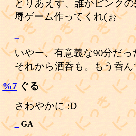
とりあえず、誰かピンクの
辱ゲーム作ってくれ(ぉ
_
いやー、有意義な90分だっ
それから酒呑も。もう呑ん
%7
ぐる
さわやかに :D
_
GA