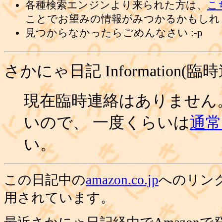
各種検索エンジンより来られた方は、
こ
ことでお望みの情報がみつかるかもしれ
見つからなかったらごめんなさい :-p
さかにゃ日記 Information(臨
現在臨時連絡はありません
いので、 一度くらいは
通常の
い。
この日記中の
amazon.co.jp
へのリン
用されています。