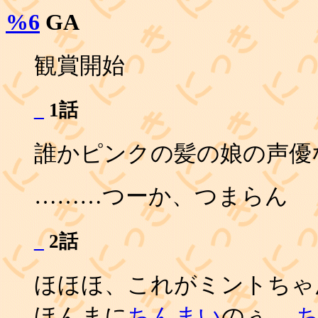
%6
GA
観賞開始
_
1話
誰かピンクの髪の娘の声優なん
………つーか、つまらん
_
2話
ほほほ、これがミントち
ほんまに
ちんまい
のぅ。