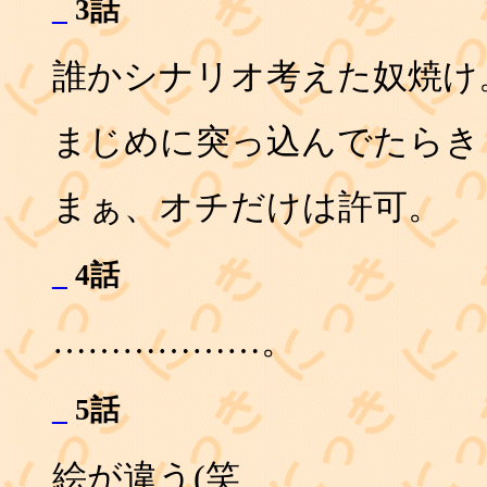
_
3話
誰かシナリオ考えた奴焼け
まじめに突っ込んでたらき
まぁ、オチだけは許可。
_
4話
………………。
_
5話
絵が違う(笑