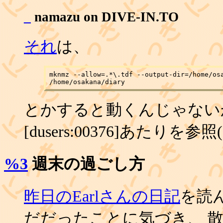
_
namazu on DIVE-IN.TO
それ
は、
mknmz --allow=.*\.tdf --output-dir=/home/osa
とかすると動くんじゃない
[dusers:00376]あたりを参照
%3
週末の過ごし方
昨日のEarlさんの日記
を読
だだったことに気づき、 