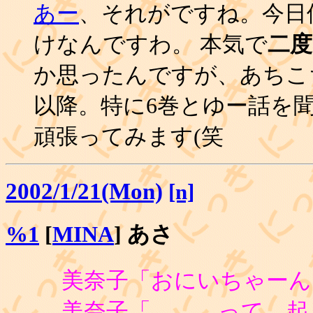
あー
、それがですね。今日
けなんですわ。 本気で
二
か思ったんですが、あちこ
以降。特に6巻とゆー話を
頑張ってみます(笑
2002/1/21(Mon)
[n]
%1
[
MINA
] あさ
美奈子「おにいちゃーん
美奈子「………って、起