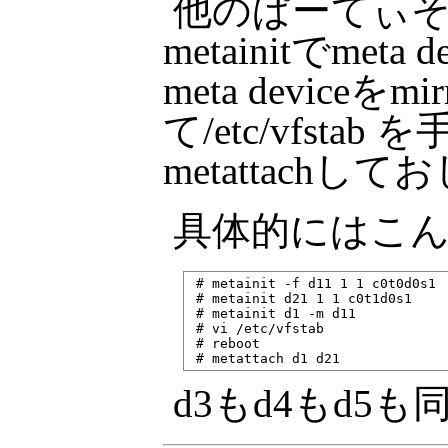
他のぱーてぃ
metainitでmeta
meta devic
て/etc/vfsta
metattachし
具体的にはこ
 # metainit -f d11 1 1 c0t0d0s1

 # metainit d21 1 1 c0t1d0s1

 # metainit d1 -m d11

 # vi /etc/vfstab

 # reboot

d3もd4もd