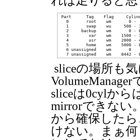
れば足りると思
 Part      Tag    Flag     Cylin
   0       root    wm       0 - 
   1       swap    wu     500 - 
   2     backup    wm       0 - 
   3        var    wm    1500 - 
   4        usr    wm    2000 - 
   5       home    wm    5000 - 
   6 unassigned    wm       0   
sliceの場所
VolumeMana
sliceは0cyl
mirrorできな
から確保したら、
けない。まぁ何