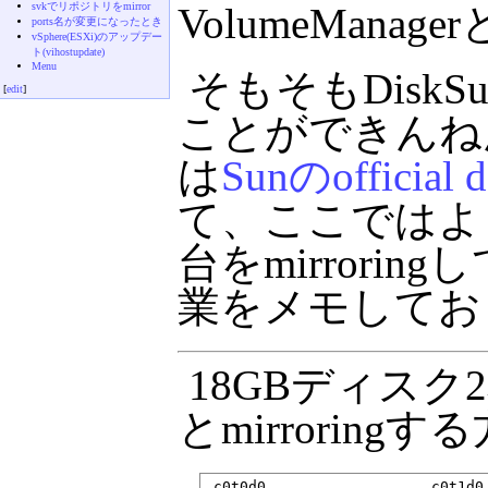
VolumeMana
svkでリポジトリをmirror
ports名が変更になったとき
vSphere(ESXi)のアップデー
ト(vihostupdate)
Menu
そもそもDisk
[
edit
]
ことができんね
は
Sunのofficial 
て、ここではよ
台をmirrori
業をメモしてお
18GBディスク
とmirroring
 c0t0d0                   c0t1d0
