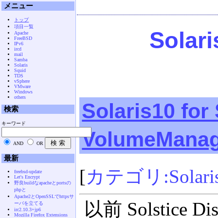
メニュー
トップ
項目一覧
Solar
Apache
FreeBSD
IPv6
ircd
mail
Samba
Solaris
Squid
TDS
vSphere
VMware
Windows
others
Solaris10 fo
検索
キーワード
VolumeMana
AND
OR
最新
[
カテゴリ:Solari
freebsd-update
Let's Encrypt
野良buildなapacheとportsの
phpと
Apache2とOpenSSLでhttpsサ
以前 Solstice
ーバを立てる
irc2.10.3+jp6
Mozilla Firefox Extensions