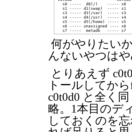
   s0 -----  d0(/)    ----- s0

   s1 ----- d1(swap)  ----- s1

   s3 ----- d3(/var)  ----- s3

   s4 ----- d4(/usr)  ----- s4

   s5 ----- d5(/home) ----- s5

   s6 ----- unassigned ---- s6

何がやりたい
んないやつはや
とりあえず c0
トールしてからfor
c0t0d0 と全
略。1本目のディス
しておくのを忘れ