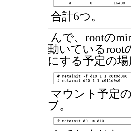
合計6つ。
んで、rootのm
動いているrootのfi
にする予定の場所
 # metainit -f d10 1 1 c0t0d0s0

マウント予定のd
プ。