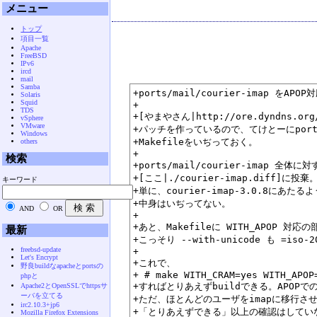
メニュー
トップ
項目一覧
Apache
FreeBSD
IPv6
ircd
mail
Samba
+ports/mail/courier-imap をAP
Solaris
Squid
+

TDS
+[やまやさん|http://ore.dyndns.org/
vSphere
VMware
+パッチを作っているので、てけとーにport
Windows
+Makefileをいぢっておく。

others
+

検索
+ports/mail/courier-imap 全体に
+[ここ|./courier-imap.diff]に投棄。
キーワード
+単に、courier-imap-3.0.8にあた
+中身はいぢってない。

AND
OR
+

+あと、Makefileに WITH_APOP 対
最新
+こっそり --with-unicode も =iso-
freebsd-update
+

Let's Encrypt
+これで、

野良buildなapacheとportsの
+ # make WITH_CRAM=yes WITH_APOP=
phpと
+すればとりあえずbuildできる。APOPで
Apache2とOpenSSLでhttpsサ
ーバを立てる
+ただ、ほとんどのユーザをimapに移行させ
irc2.10.3+jp6
+「とりあえずできる」以上の確認はしていな
Mozilla Firefox Extensions