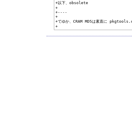
+以下、obsolete

+

+----

+

+てゆか、CRAM MD5は素直に pkgtools