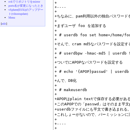
svkでリポジトリをmirror
+

ports名が変更になったとき
+----

vSphere(ESXi)のアップデー
+

ト(vihostupdate)
+ちなみに、pam利用以外の独自パスワード
Menu
+

[
edit
]
+まずユーザ foo を追加する

+

+ # userdb foo set home=/home/fo
+

+そんで、cram md5なパスワードを設定する
+

+ # userdbpw -hmac-md5 | userdb f
+

+ついでにAPOPなパスワードを設定する

+

+ # echo '{APOP}passwd' | userdb 
+

+んで、DB化

+

+ # makeuserdb

+

+APOPはplain textで保存する必要があ
+このAPOPでの「passwd」はそのまま平文p
+userdbファイルにも平文で書き込まれる。
+これしょーがないので、パーミッションに
+

+----

+
