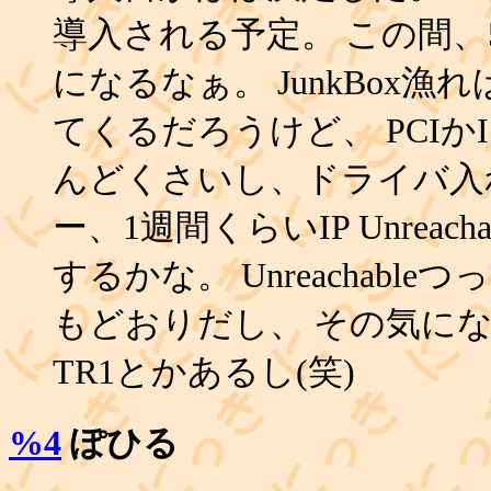
導入される予定。 この間
になるなぁ。 JunkBox
てくるだろうけど、 PCIか
んどくさいし、ドライバ入
ー、1週間くらいIP Unrea
するかな。 Unreachab
もどおりだし、 その気になれば
TR1とかあるし(笑)
%4
ぽひる