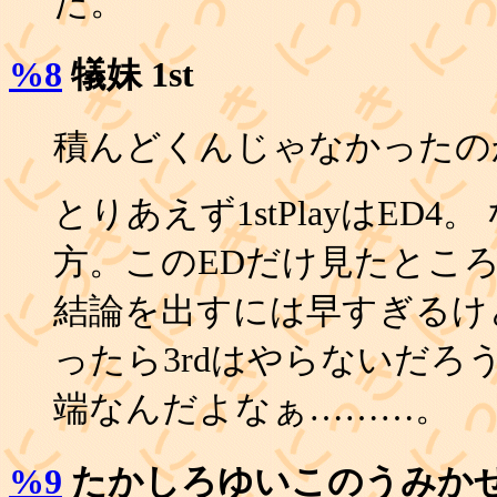
た。
%8
犠妹 1st
積んどくんじゃなかったの
とりあえず1stPlayはED
方。このEDだけ見たとこ
結論を出すには早すぎるけど、
ったら3rdはやらないだろ
端なんだよなぁ………。
%9
たかしろゆいこのうみか