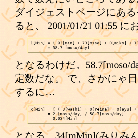
ダイジェストページにある
ると、 2001/01/21 01:
1[Min] = ( 93[min] + 73[misa] + 0[miko] + 10
となるわけだ。58.7[moso
定数だな。 で、さかにゃ
するに…
x[Min] = { ( 3[washi] + 0[reina] + 0[ayu] + 
       = 2 [moso/day] / 58.7[moso/day]

となる。34[mMin](み