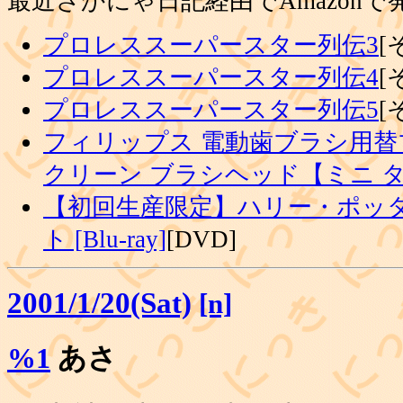
最近さかにゃ日記経由でAmazon
プロレススーパースター列伝3
[
プロレススーパースター列伝4
[
プロレススーパースター列伝5
[
フィリップス 電動歯ブラシ用替
クリーン ブラシヘッド【ミニ 
【初回生産限定】ハリー・ポッタ
ト [Blu-ray]
[DVD]
2001/1/20(Sat)
[n]
%1
あさ