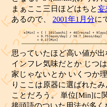
まぁここ三日ほどはちと
妄
あるので、
2001年1月分
に
x[Min] = { ( 101[washi] + 40[reina] + 9[ayu]
       = 9.75[moso/day] / 58.7 [moso/day]

思っていたほど高い値が出
インフレ気味だとか じつ
家じゃないとか いくつか
りここは原器に選ばれたみ
ことだろう。 単位[Min]に関し
接頭語のついた用法が多く