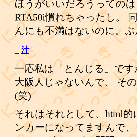
ほうがいいだろうってのは
RTA50i慣れちゃったし。
んにも不満はないのに。ぷ
_
汁
一応私は「とんじる」ですかね
大阪人じゃないんで、 そ
(笑)
それはそれとして、html的
ンカーになってますんで、