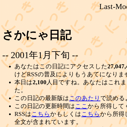
Last-Mod
さかにゃ日記
-- 2001年1月下旬 --
あなたはこの日記にアクセスした
27,047,
けどRSSの普及によりもうあてになりま
本日は
2,100
人目ですね。あなたはこれま
た。
この日記の最新版は
このあたり
で読める
この日記の更新時間は
ここ
から所得して
RSSは
こちら
かもしくは
こちら
から所得
全文が含まれています。