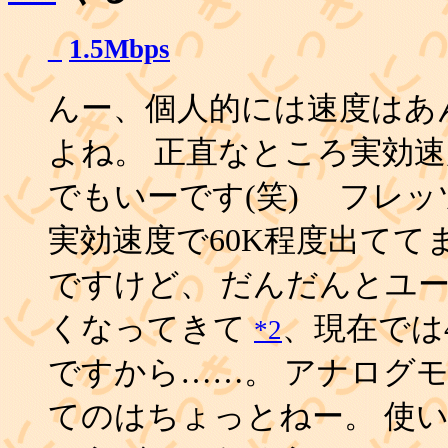
_
1.5Mbps
んー、個人的には速度はあ
よね。 正直なところ実効速
でもいーです(笑) フレッ
実効速度で60K程度出て
ですけど、 だんだんとユ
くなってきて
、現在では
*2
ですから……。 アナログ
てのはちょっとねー。 使