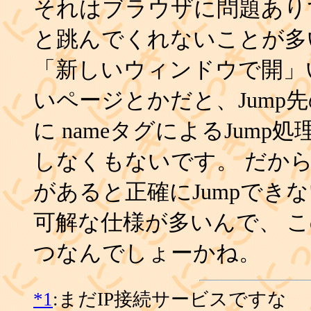
それはブラウザに問題ありで
と跳んでくれないことが多
「新しいウィンドウで開」い
いページとかだと、Jump
に nameタグによるJum
しなくもないです。 だから
があると正確にJumpでき
可解な仕様が多いんで、 
つなんでしょーかね。
*1
:まだIP接続サービスですな