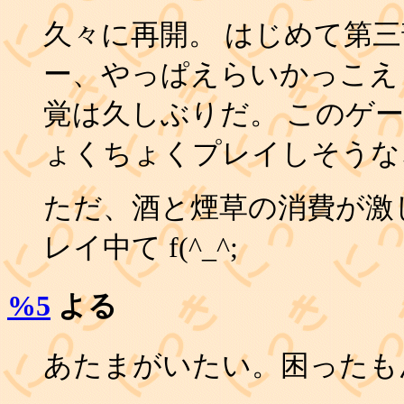
久々に再開。 はじめて第三
ー、やっぱえらいかっこえ
覚は久しぶりだ。 このゲ
ょくちょくプレイしそうな
ただ、酒と煙草の消費が激しい
レイ中て f(^_^;
%5
よる
あたまがいたい。困ったも