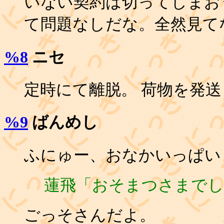
いない契約は切ってしまおう
て問題なしだな。全然見てな
%8
ニセ
定時にて離脱。 荷物を発
%9
ばんめし
ふにゅー、おなかいっぱい
蓮飛「おそまつさまでし
ごっそさんだよ。