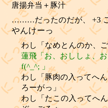
唐揚弁当＋豚汁
+3
………だったのだが、
やんけーっ
わし「なめとんのか、
蓮飛「お、おししょ、お
f(^_^; 」
わし「豚肉の入ってへん
ろーがっ」
わし「たこの入ってへん