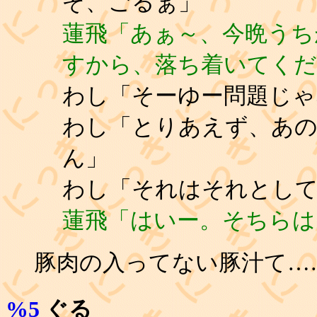
ぞ、ごるぁ」
蓮飛「あぁ～、今晩うち
すから、落ち着いてください～
わし「そーゆー問題じゃ
わし「とりあえず、あの
ん」
わし「それはそれとし
蓮飛「はいー。そちらは
豚肉の入ってない豚汁て……
%5
ぐる