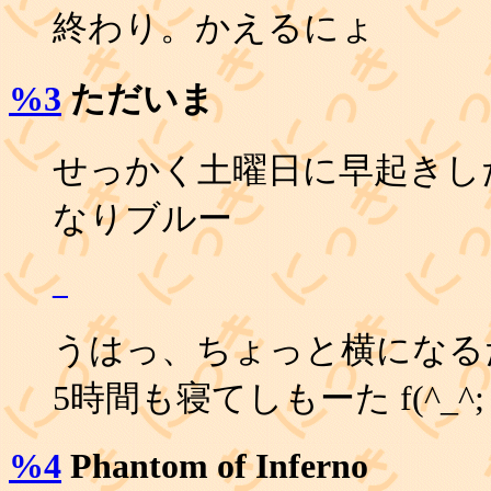
終わり。かえるにょ
%3
ただいま
せっかく土曜日に早起きし
なりブルー
_
うはっ、ちょっと横になる
5時間も寝てしもーた f(^_
%4
Phantom of Inferno