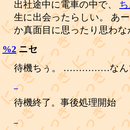
出社途中に電車の中で、
ち
生に出会ったらしい。 あ
か真面目に思ったり思わなか
%2
ニセ
待機ちぅ。 ……………なんで
_
待機終了。事後処理開始
_