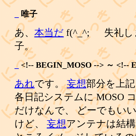
_
唯子
あ、
本当だ
f(^_^; 失
子。
_
<!-- BEGIN_MOSO --> ～ <!--
あれ
です。
妄想
部分を上記
各日記システムに MOSO
だけなんで、 どーでもい
けど、
妄想
アンテナは結構