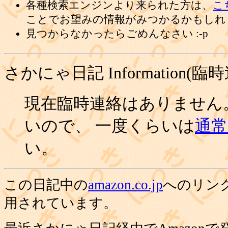
各種検索エンジンより来られた方は、
こ
ことでお望みの情報がみつかるかもしれ
見つからなかったらごめんなさい :-p
さかにゃ日記 Information(臨
現在臨時連絡はありません
いので、 一度くらいは
通常の
い。
この日記中の
amazon.co.jp
へのリン
用されています。