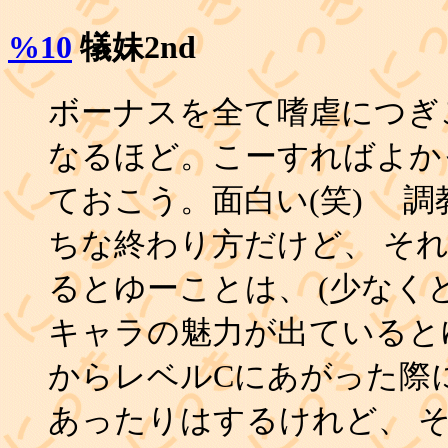
%10
犠妹2nd
ボーナスを全て嗜虐につぎこ
なるほど。こーすればよか
ておこう。面白い(笑) 
ちな終わり方だけど、 そ
るとゆーことは、 (少なく
キャラの魅力が出ていると
からレベルCにあがった際
あったりはするけれど、 