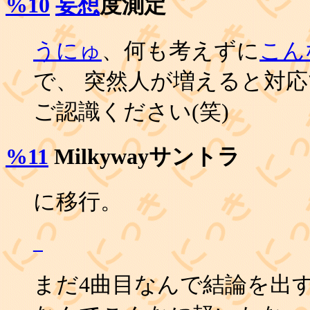
%10
妄想
度測定
うにゅ
、何も考えずに
こん
で、 突然人が増えると対
ご認識ください(笑)
%11
Milkywayサントラ
に移行。
_
まだ4曲目なんで結論を出