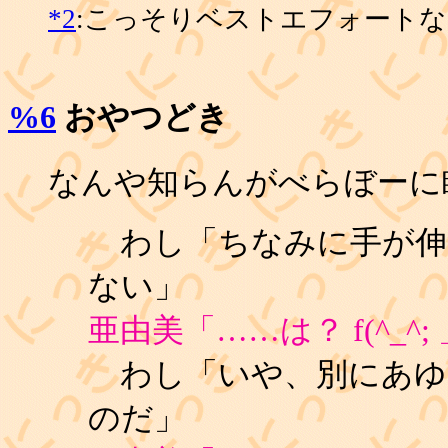
*2
:こっそりベストエフォートなの
%6
おやつどき
なんや知らんがべらぼーに眠い
わし「ちなみに手が伸
ない」
亜由美「……は？ f(^_^; 
わし「いや、別にあゆ
のだ」