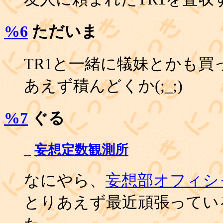
%6
ただいま
TR1と一緒に犠妹とかも買
あえず積んどくか(;_;)
%7
ぐる
_
妄想定数観測所
なにやら、
妄想部オフィシ
とりあえず最近頑張ってい