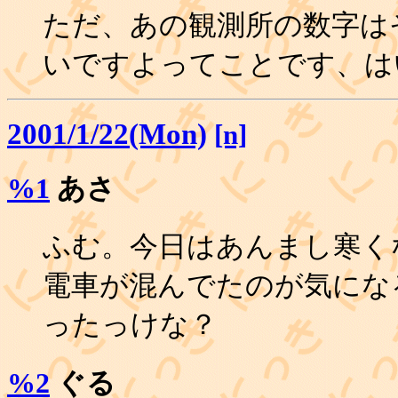
ただ、あの観測所の数字は
いですよってことです、は
2001/1/22(Mon)
[n]
%1
あさ
ふむ。今日はあんまし寒く
電車が混んでたのが気にな
ったっけな？
%2
ぐる