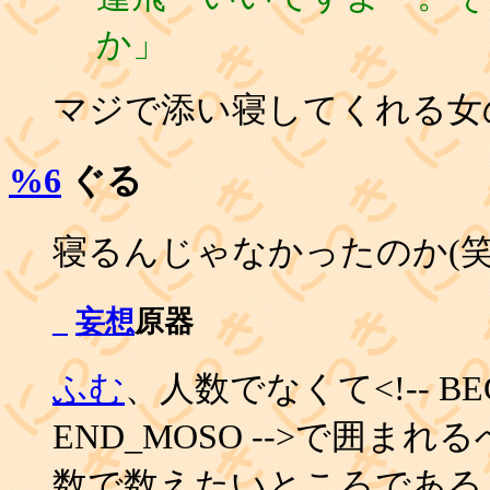
か」
マジで添い寝してくれる女の
%6
ぐる
寝るんじゃなかったのか(笑
_
妄想
原器
ふむ
、人数でなくて<!-- BEGI
END_MOSO -->で囲ま
数で数えたいところである。 1