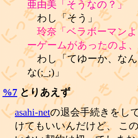
亜由美「そうなの？」
わし「そう」
玲奈「ベラボーマンよ
ーゲームがあったのよ、
わし「てゆーか、なん
な(;_;)」
%7
とりあえず
asahi-net
の退会手続きをして
けてもいいんだけど、 こ