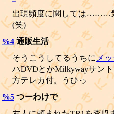
出現頻度に関しては………
(笑)
%4
通販生活
そうこうしてるうちに
メッ
ハDVDとかMilkywayサ
方テレカ付。うひっ
%5
つーわけで
友人に頼まれたTR1を査収