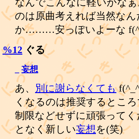
なんでこんなに軽いかなぁ
のは原曲考えれば当然なん
か………安っぽいよーな f(^_
%12
ぐる
_
妄想
あ、
別に謝らなくても
f(^
くなるのは推奨するところ
制限などせずに頑張ってく
となく新しい
妄想
を(笑)