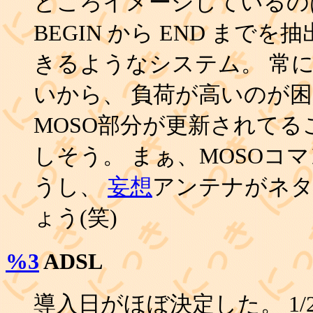
ところイメージしているの
BEGIN から END まで
きるようなシステム。 常に
いから、 負荷が高いのが困
MOSO部分が更新されて
しそう。 まぁ、MOSOコ
うし、
妄想
アンテナがネ
ょう(笑)
%3
ADSL
導入日がほぼ決定した。 1/2