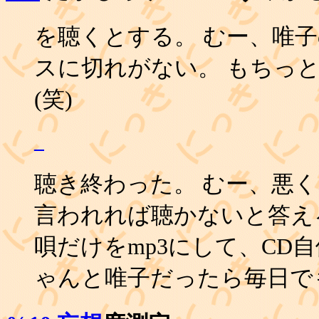
を聴くとする。 むー、唯
スに切れがない。 もちっ
(笑)
_
聴き終わった。 むー、悪
言われれば聴かないと答え
唄だけをmp3にして、CD
ゃんと唯子だったら毎日で