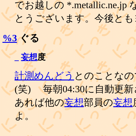
でお越しの *.metallic.n
とうございます。今後とも
%3
ぐる
_
妄想
度
計測めんどう
とのことなの
(笑) 毎朝04:30に自動
あれば他の
妄想
部員の
妄想
よ。
_