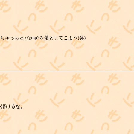
えずちゅっちゅ♪なmp3を落としてこよう(笑)
ゃ溶けるな。