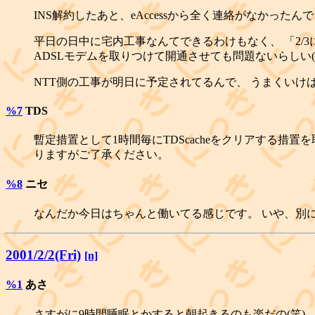
INS解約したあと、eAccessから全く連絡がなかっ
平日の日中に宅内工事なんてできるわけもなく、 「2/
ADSLモデムを取りつけて開通させても問題ないらしい(
NTT側の工事が明日に予定されてるんで、 うまくいけば
%7
TDS
暫定措置として1時間毎にTDScacheをクリアする措置
りますがご了承ください。
%8
ニセ
なんだか今日はちゃんと働いてる感じです。 いや、別
2001/2/2(Fri)
[n]
%1
あさ
さすがに9時間睡眠とかすると朝起きるのも楽だの(笑)