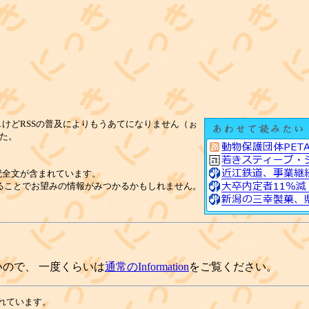
けどRSSの普及によりもうあてになりません（ぉ
た。
記全文が含まれています。
ることでお望みの情報がみつかるかもしれません。
ので、 一度くらいは
通常のInformation
をご覧ください。
れています。