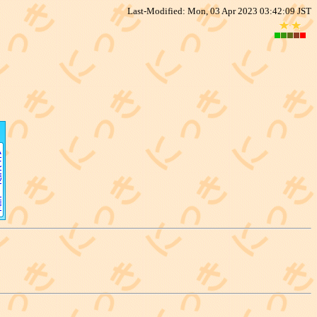
Last-Modified: Mon, 03 Apr 2023 03:42:09 JST