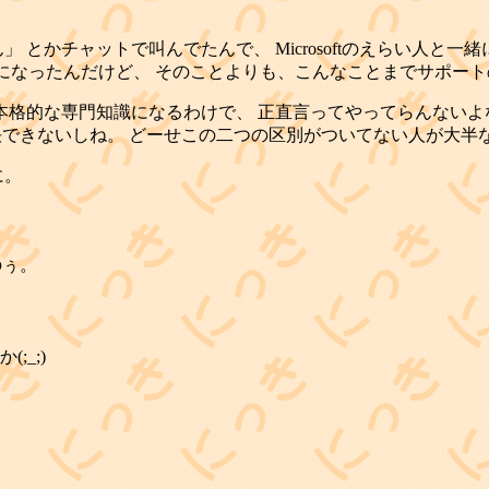
」 とかチャットで叫んでたんで、 Microsoftのえらい人と
論になったんだけど、 そのことよりも、こんなことまでサポー
 かなり本格的な専門知識になるわけで、 正直言ってやってらんな
決できないしね。 どーせこの二つの区別がついてない人が大半
に。
のぅ。
;_;)