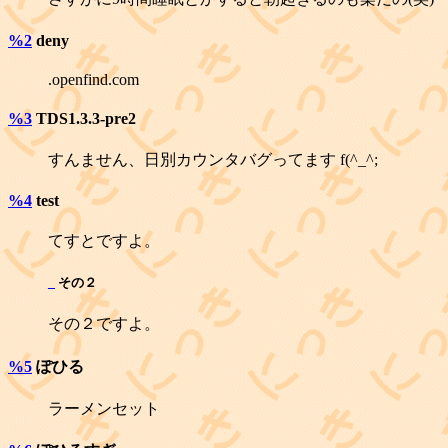
%2
deny
.openfind.com
%3
TDS1.3.3-pre2
すんません、日別カウンタバグってます f(^_^;
%4
test
てすとですよ。
_
その２
その２ですよ。
%5
ぽひる
ラーメンセット