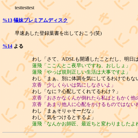
testtesttest
%13
犠妹プレミアムディスク
早速あした登録葉書を出しておこう(笑)
%14
よる
わし「さて、ADSLも開通したことだし、明日
蓮飛「ここんとこ夜早いですね、おししょ」
蓮飛「やっぱ規則正しい生活は大事ですよ」
わし「まぁ、別に体調を気にしてるわけでもな
京香「少しくらいは気にしなさいよ」
わし「なに？心配してくれてるわけ？」
京香「おさかなくんが倒れたら私はともかく他の
京香「あまり他人に心配をかけるものではない
わし「まぁそりゃそーだな」
わし「気をつけるとするよ」
蓮飛「なんかお師匠、最近ちと変わりましたよ