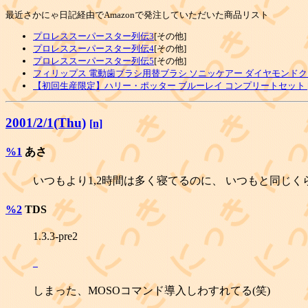
最近さかにゃ日記経由でAmazonで発注していただいた商品リスト
プロレススーパースター列伝3
[その他]
プロレススーパースター列伝4
[その他]
プロレススーパースター列伝5
[その他]
フィリップス 電動歯ブラシ用替ブラシ ソニッケアー ダイヤモンドク
【初回生産限定】ハリー・ポッター ブルーレイ コンプリートセット [Blu
2001/2/1(Thu)
[n]
%1
あさ
いつもより1,2時間は多く寝てるのに、 いつもと同じくら
%2
TDS
1.3.3-pre2
_
しまった、MOSOコマンド導入しわすれてる(笑)