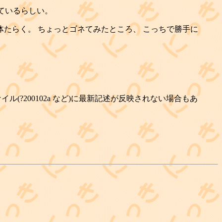
っているらしい。
体たらく。 ちょっとゴネてみたところ、 こっちで勝手に
(?200102a など)に最新記述が反映されない場合もあ