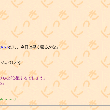
は
KNS
だし、今日は早く寝るかな」
いんだけどな」
3人が心配するでしょう」
わ」
ね………」