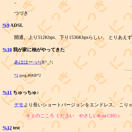
_
つづき
%9
ADSL
開通。上り512Kbps、下り1536Kbpsらしい。 とりあ
%10
我が家に柚がやってきた
あは
はーっ
f(^_^;
*1
*1
:jpeg,46KB*2
%11
ちゅっちゅ♪
デモ
より長いショートバージョンをエンドレス。 こり
キミのこころ ください やさしいKiss CHU♪
%12
test