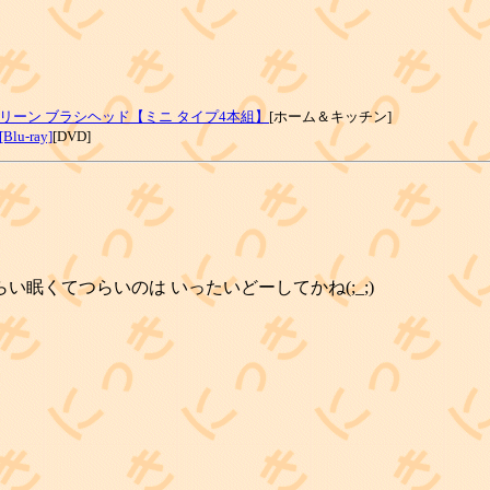
リーン ブラシヘッド【ミニ タイプ4本組】
[ホーム＆キッチン]
-ray]
[DVD]
い眠くてつらいのは いったいどーしてかね(;_;)