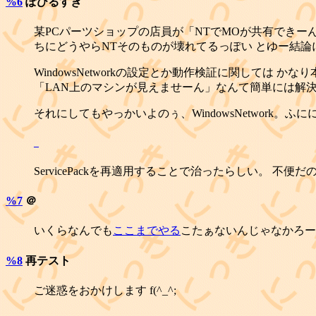
%6
ぽひるすぎ
某PCパーツショップの店員が「NTでMOが共有できーん
ちにどうやらNTそのものが壊れてるっぽい とゆー結
WindowsNetworkの設定とか動作検証に関しては
「LAN上のマシンが見えませーん」なんて簡単には解
それにしてもやっかいよのぅ、WindowsNetwork。ふに
_
ServicePackを再適用することで治ったらしい。 不便だ
%7
＠
いくらなんでも
ここまでやる
こたぁないんじゃなかろーか(
%8
再テスト
ご迷惑をおかけします f(^_^;