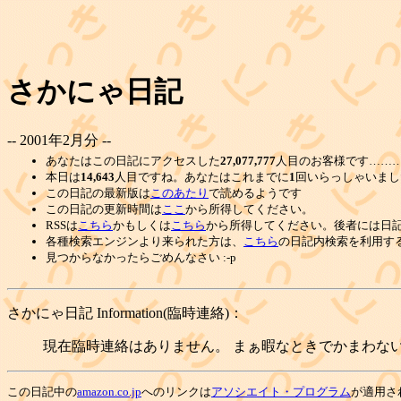
さかにゃ日記
-- 2001年2月分 --
あなたはこの日記にアクセスした
27,077,777
人目のお客様です………
本日は
14,643
人目ですね。あなたはこれまでに
1
回いらっしゃいまし
この日記の最新版は
このあたり
で読めるようです
この日記の更新時間は
ここ
から所得してください。
RSSは
こちら
かもしくは
こちら
から所得してください。後者には日
各種検索エンジンより来られた方は、
こちら
の日記内検索を利用す
見つからなかったらごめんなさい :-p
さかにゃ日記 Information(臨時連絡)：
現在臨時連絡はありません。 まぁ暇なときでかまわない
この日記中の
amazon.co.jp
へのリンクは
アソシエイト・プログラム
が適用さ