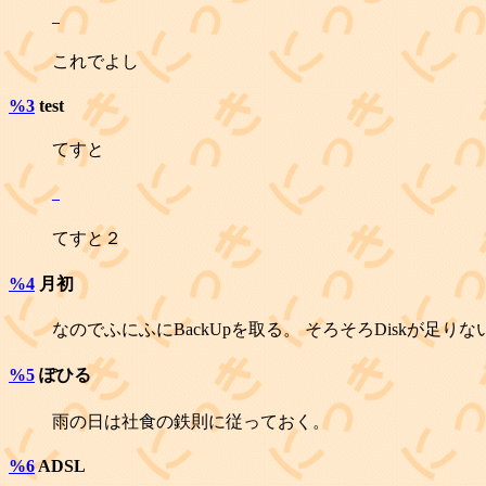
_
これでよし
%3
test
てすと
_
てすと２
%4
月初
なのでふにふにBackUpを取る。 そろそろDiskが
%5
ぽひる
雨の日は社食の鉄則に従っておく。
%6
ADSL