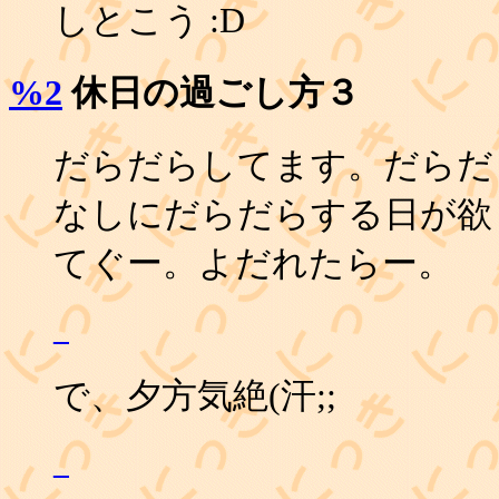
しとこう :D
%2
休日の過ごし方３
だらだらしてます。だらだ
なしにだらだらする日が欲
てぐー。よだれたらー。
_
で、夕方気絶(汗;;
_