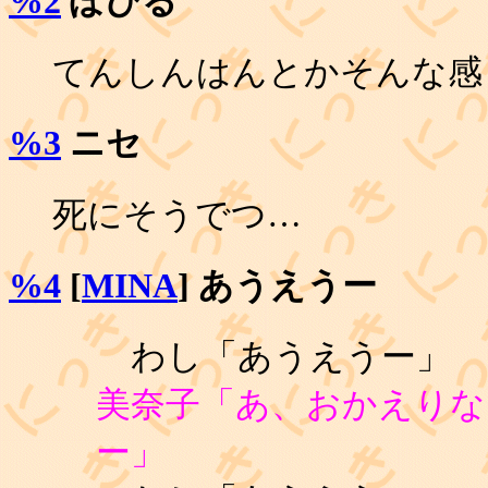
%2
ぽひる
てんしんはんとかそんな感
%3
ニセ
死にそうでつ…
%4
[
MINA
] あうえうー
わし「あうえうー」
美奈子「あ、おかえりな
ー」