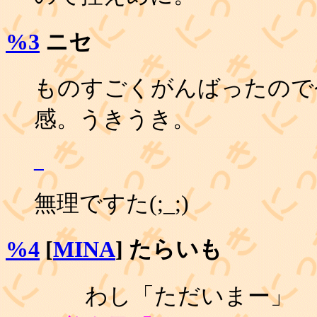
%3
ニセ
ものすごくがんばったので
感。うきうき。
_
無理ですた(;_;)
%4
[
MINA
] たらいも
わし「ただいまー」