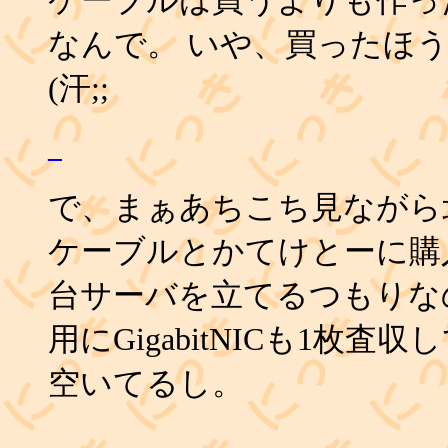
なんで。 いや、買ったほ
(汗;;
_
で、まぁあちこち見ながら北
ケーブルとかてけとーに購入。
台サーバを立てるつもりな
用にGigabitNICも1枚査収
空いてるし。
_