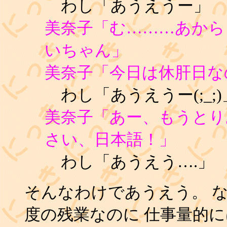
わし「あうえうー」
美奈子「む………あから
いちゃん」
美奈子「今日は休肝日な
わし「あうえうー(;_;)
美奈子「あー、もうとり
さい、日本語！」
わし「あうえう….」
そんなわけであうえう。 
度の残業なのに 仕事量的