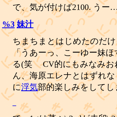
で、気が付けば2100. うー
%3
妹汁
ちまちまとはじめたのだけ
「うあーっ、こーゆー妹ほ
る(笑 CV的にもみなみ
ん、海原エレナとはずれな
に
浮気
部的楽しみをしてしま
_