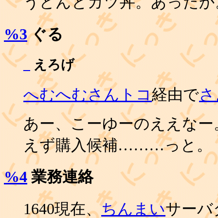
うどんとカツ丼。あったか
%3
ぐる
_
えろげ
へむへむさんトコ
経由で
さ
あー、こーゆーのええなー
えず購入候補………っと。
%4
業務連絡
1640現在、
ちんまい
サーバ