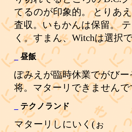
てるのが印象的。 とりあえ
査収。いもかんは保留。 テ
く。すまん、Witchは選択
_
昼飯
ぽみえが臨時休業でがびー
将。マターリできませんで
_
テクノランド
マターリしにいく(ぉ