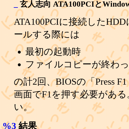
_
玄人志向 ATA100PCIとWind
ATA100PCIに接続したHDD
ールする際には
最初の起動時
ファイルコピーが終わっ
の計2回、BIOSの「Press F1 or 
画面でF1を押す必要がある。
い。
%3
結果