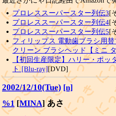
最近さかにゃ日記経由でAmazon
プロレススーパースター列伝3
[
プロレススーパースター列伝4
[
プロレススーパースター列伝5
[
フィリップス 電動歯ブラシ用替
クリーン ブラシヘッド【ミニ 
【初回生産限定】ハリー・ポッタ
ト [Blu-ray]
[DVD]
2002/12/10(Tue)
[n]
%1
[
MINA
] あさ