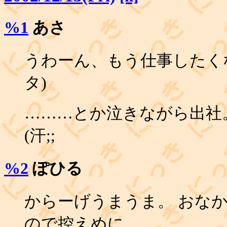
%1
あさ
うわーん、もう仕事したく
タ)
………とか泣きながら出社
(汗;;
%2
ぽひる
からーげうまうま。 おな
ので控えめに。