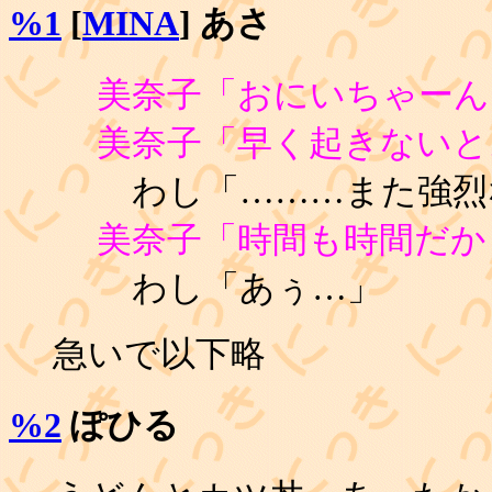
%1
[
MINA
] あさ
美奈子「おにいちゃーん
美奈子「早く起きないと
わし「………また強烈
美奈子「時間も時間だか
わし「あぅ…」
急いで以下略
%2
ぽひる