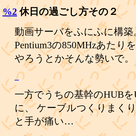
%2
休日の過ごし方その２
動画サーバをふにふに構築
Pentium3の850MHzあた
やろうとかそんな勢いで。
_
一方でうちの基幹のHUBを
に、 ケーブルつくりまくり
と手が痛い…