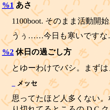
%1
あさ
1100boot. そのまま活動開
うぅ……今日も寒いですな
%2
休日の過ごし方
とゆーわけでバシ。まずは
_
メッセ
思ってたほど人多くない。
り切れてるところの D.C