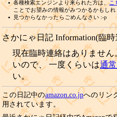
各種検索エンジンより来られた方は、
こ
ことでお望みの情報がみつかるかもしれ
見つからなかったらごめんなさい :-p
さかにゃ日記 Information(臨
現在臨時連絡はありません
いので、 一度くらいは
通常の
い。
この日記中の
amazon.co.jp
へのリン
用されています。