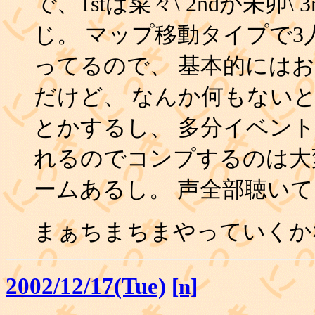
で、1stは菜々\
2ndが未卯\
じ。 マップ移動タイプで
ってるので、 基本的には
だけど、 なんか何もない
とかするし、 多分イベン
れるのでコンプするのは大
ームあるし。 声全部聴いて
まぁちまちまやっていくか
2002/12/17(Tue)
[n]