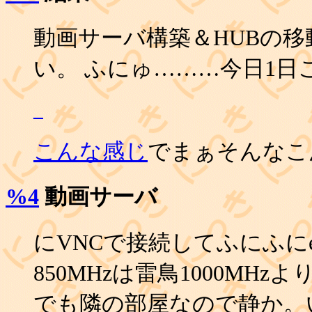
動画サーバ構築＆HUBの移
い。 ふにゅ………今日1
_
こんな感じ
でまぁそんなこ
%4
動画サーバ
にVNCで接続してふにふにe
850MHzは雷鳥1000MH
でも隣の部屋なので静か。