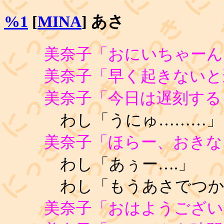
%1
[
MINA
] あさ
美奈子「おにいちゃーん
美奈子「早く起きないと
美奈子「今日は遅刻する
わし「うにゅ………」
美奈子「ほらー、おきな
わし「あぅー….」
わし「もうあさでつか
美奈子「おはようござい