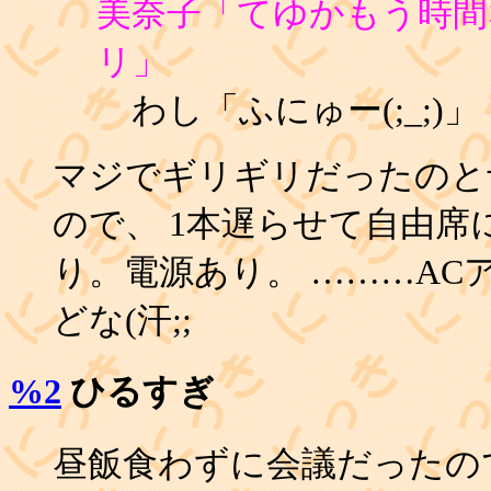
美奈子「てゆかもう時間
リ」
わし「ふにゅー(;_;)」
マジでギリギリだったのと
ので、 1本遅らせて自由席
り。電源あり。 ………A
どな(汗;;
%2
ひるすぎ
昼飯食わずに会議だったの