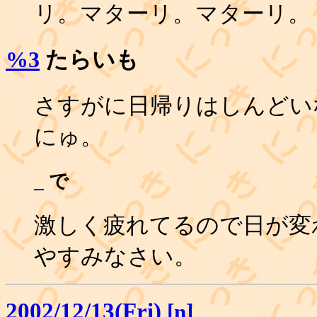
リ。マターリ。マターリ。
%3
たらいも
さすがに日帰りはしんどい
にゅ。
_
で
激しく疲れてるので日が変
やすみなさい。
2002/12/13(Fri)
[n]