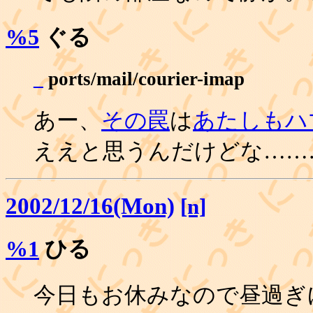
%5
ぐる
_
ports/mail/courier-imap
あー、
その罠
は
あたしもハ
ええと思うんだけどな……
2002/12/16(Mon)
[n]
%1
ひる
今日もお休みなので昼過ぎ