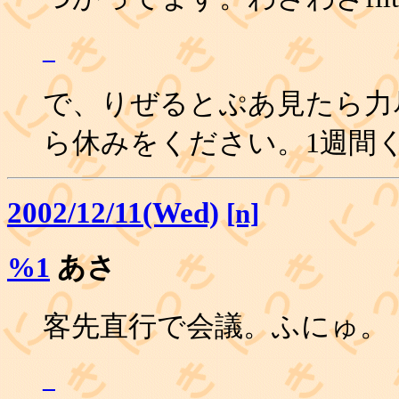
_
で、りぜるとぷあ見たら力
ら休みをください。1週間く
2002/12/11(Wed)
[n]
%1
あさ
客先直行で会議。ふにゅ。
_