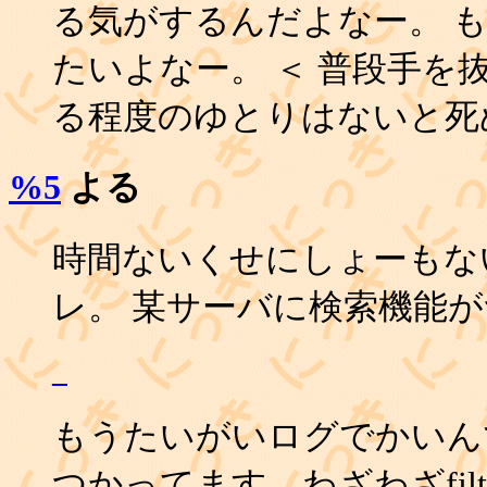
る気がするんだよなー。 
たいよなー。 ＜ 普段手を
る程度のゆとりはないと死
%5
よる
時間ないくせにしょーもな
レ。 某サーバに検索機能がつ
_
もうたいがいログでかいんでfu
つかってます。わざわざfilt