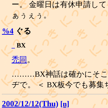
ー。 金曜日は有休申請し
ぁぅぇぅ。
%4
ぐる
_
BX
禿同
。
………BX神話は確かにそ
ヂで。 ＜ BX板今でも募集
2002/12/12(Thu)
[n]