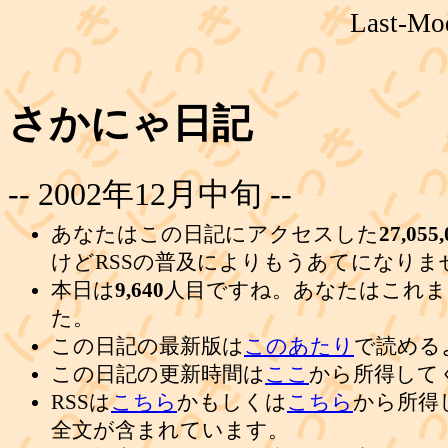
Last-Mod
さかにゃ日記
-- 2002年12月中旬 --
あなたはこの日記にアクセスした
27,055,
けどRSSの普及によりもうあてになりま
本日は
9,640
人目ですね。あなたはこれま
た。
この日記の最新版は
このあたり
で読める
この日記の更新時間は
ここ
から所得して
RSSは
こちら
かもしくは
こちら
から所得
全文が含まれています。