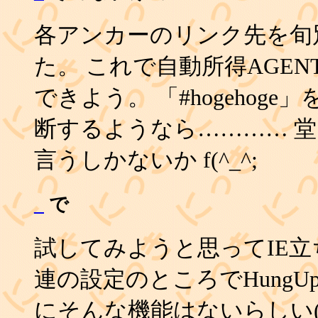
各アンカーのリンク先を旬
た。 これで自動所得AGE
できよう。 「#hogehog
断するようなら………… 
言うしかないか f(^_^;
_
で
試してみようと思ってIE立
連の設定のところでHungU
にそんな機能はないらしい(