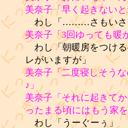
美奈子「早く起きないと
わし「………さもいさ
美奈子「3回ゆっても暖
わし「朝暖房をつける
レがいますが」
美奈子「二度寝しそうな
♪」
美奈子「それに起きてか
ったまる頃にはもう家を
わし「うーぐーぅ」