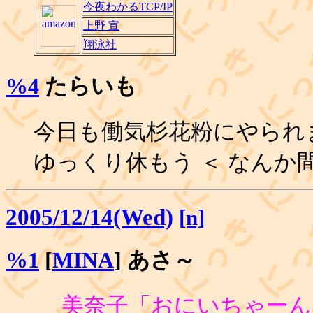
今夜わかるTCP/IP
上野 宣
翔泳社
%4
たらいも
今日も働気杉花粉にやられ
ゆっくり休もう ＜ なんか
2005/12/14(Wed)
[n]
%1
[
MINA
] あさ～
美奈子「おにいちゃーん