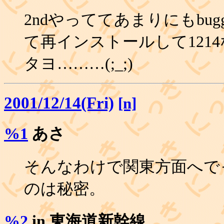
2ndやっててあまりにもbu
て再インストールして1214な
タヨ………(;_;)
2001/12/14(Fri)
[n]
%1
あさ
そんなわけで関東方面へで
のは秘密。
%2
in 東海道新幹線