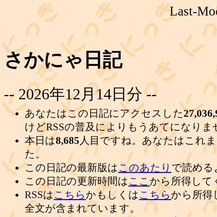
Last-Mod
さかにゃ日記
-- 2026年12月14日分 --
あなたはこの日記にアクセスした
27,036,
けどRSSの普及によりもうあてになりま
本日は
8,685
人目ですね。あなたはこれま
た。
この日記の最新版は
このあたり
で読める
この日記の更新時間は
ここ
から所得して
RSSは
こちら
かもしくは
こちら
から所得
全文が含まれています。