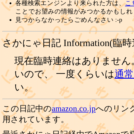
各種検索エンジンより来られた方は、
こ
ことでお望みの情報がみつかるかもしれ
見つからなかったらごめんなさい :-p
さかにゃ日記 Information(臨
現在臨時連絡はありません
いので、 一度くらいは
通常の
い。
この日記中の
amazon.co.jp
へのリン
用されています。