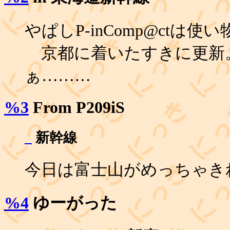
やぱしP-inComp@ctは使
京都に着いたすきに更新
ぁ………
%3
From P209iS
_
新幹線
今日は富士山がめっちゃき
%4
ゆーがった