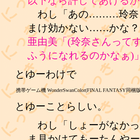
以下なら許してあげるか
わし「あの………玲奈さ
まけ効かない……かな？
亜由美「(玲奈さんって
ふうになれるのかなぁ)
とゆーわけで
携帯ゲーム機
WonderSwanColor(FINAL FANTASY同梱版
とゆーことらしい。
わし「しょーがなかっ
ま見かけてもーたんやー