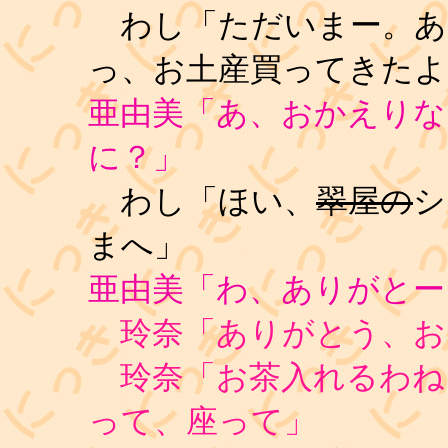
わし「ただいまー。あ
っ、お土産買ってきたよ
亜由美「あ、おかえりな
に？」
わし「ほい、
翠屋の
シ
まへ」
亜由美「わ、ありがとー
玲奈「ありがとう、お
玲奈「お茶入れるわね
って、座って」