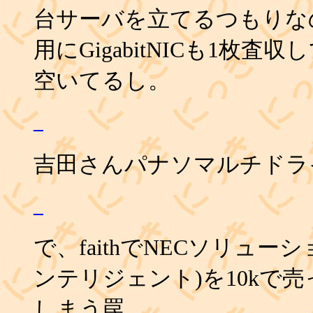
台サーバを立てるつもりな
用にGigabitNICも1枚査収
空いてるし。
_
吉田さんパナソマルチドラ
_
で、faithでNECソリューショ
ンテリジェント)を10kで
しまう罠。