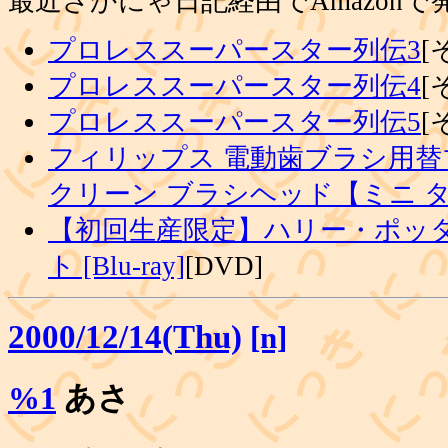
最近さかにゃ日記経由でAmazon
プロレススーパースター列伝3
[
プロレススーパースター列伝4
[
プロレススーパースター列伝5
[
フィリップス 電動歯ブラシ用替
クリーン ブラシヘッド【ミニ 
【初回生産限定】ハリー・ポッタ
ト [Blu-ray]
[DVD]
2000/12/14(Thu)
[n]
%1
あさ