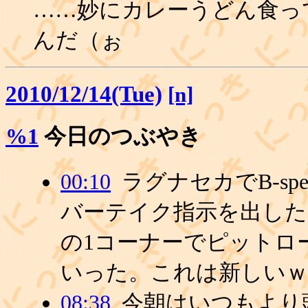
……妙にカレーうどん食っ
んだ（ぉ
2010/12/14(Tue)
[n]
%1
今日のつぶやき
00:10
ラグナセカでB-s
バーテイク指示を出した
の1コーナーでピットロ
いった。これは新しいｗ
08:38
今朝はいつもより