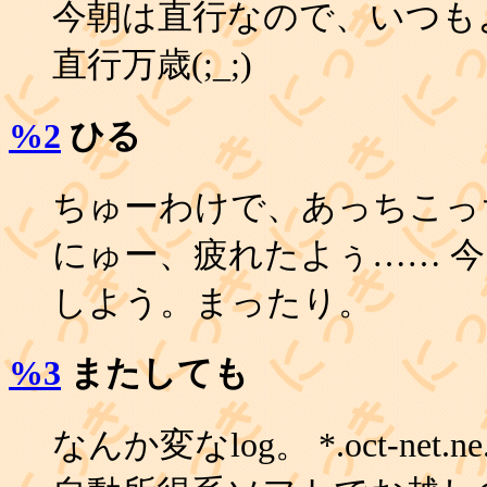
今朝は直行なので、いつも
直行万歳(;_;)
%2
ひる
ちゅーわけで、あっちこっ
にゅー、疲れたよぅ…… 
しよう。まったり。
%3
またしても
なんか変なlog。 *.oct-net