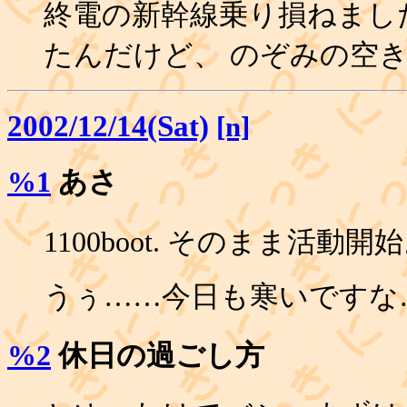
終電の新幹線乗り損ねまし
たんだけど、 のぞみの空き座
2002/12/14(Sat)
[n]
%1
あさ
1100boot. そのまま活動開
うぅ……今日も寒いですな
%2
休日の過ごし方