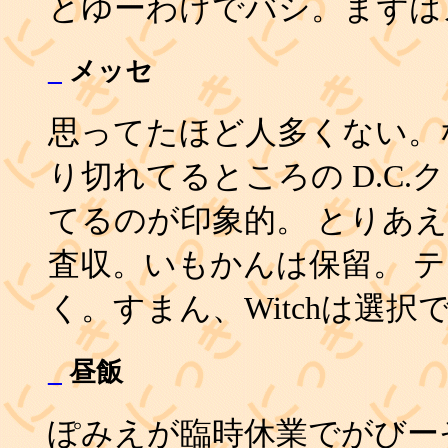
とゆーわけでバシ。まずは
_
メッセ
思ってたほど人多くない。
り切れてるところの D.C
てるのが印象的。 とりあえ
査収。いもかんは保留。 テ
く。すまん、Witchは選択
_
昼飯
ぽみえが臨時休業でがびー