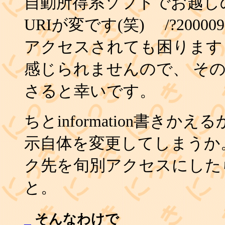
自動所得系ソフトでお越し
URIが変です(笑) /?20000929
アクセスされても困ります
感じられませんので、 そ
さると幸いです。
ちとinformation書きか
示自体を変更してしまうか
ク先を旬別アクセスにした
と。
_
そんなわけで