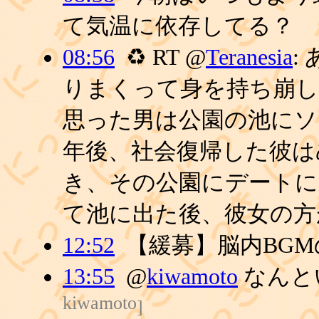
て気温に依存してる？
08:56
♻ RT @
Teranesia
:
りまくって身を持ち崩
思った男は公園の池にソ
年後、社会復帰した彼は
き、その公園にデートに
て池に出た後、彼女の方が突
12:52
【緩募】脳内BG
13:55
@
kiwamoto
なんと
kiwamoto
]