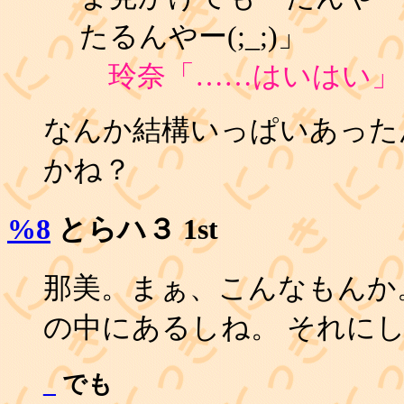
たるんやー(;_;)」
玲奈「……はいはい」
なんか結構いっぱいあった
かね？
%8
とらハ３ 1st
那美。まぁ、こんなもんか
の中にあるしね。 それにし
_
でも