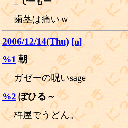
_
でーもー
歯茎は痛いｗ
2006/12/14(Thu)
[n]
%1
朝
ガゼーの呪いsage
%2
ぽひる～
杵屋でうどん。