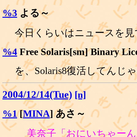
%3
よる～
今日くらいはニュースを見
%4
Free Solaris[sm] Binary Li
を、Solaris8復活してん
2004/12/14(Tue)
[n]
%1
[
MINA
] あさ～
美奈子「おにいちゃーん