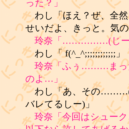
った？」
わし「ほえ？ぜ、全然
せいだよ、きっと。気の
玲奈「……………(じー
わし「 f(^_^;;;;;;;;;;;;」
玲奈「ふぅ………まっ
のよ…」
わし「あ、その………
バレてるしー)」
玲奈「今回はシュークリ