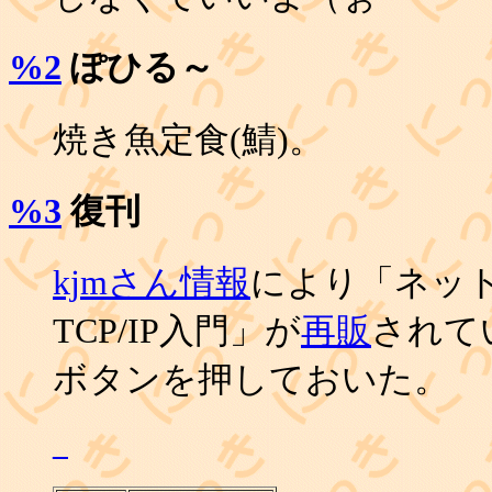
%2
ぽひる～
焼き魚定食(鯖)。
%3
復刊
kjmさん情報
により「ネッ
TCP/IP入門」が
再販
されて
ボタンを押しておいた。
_