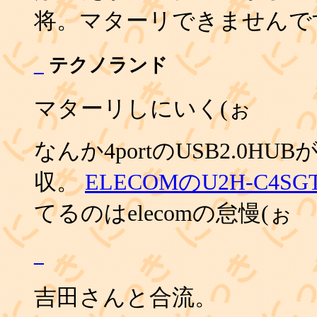
将。マターリできませんで
_
テクノランド
マターリしにいく(ぉ
なんか4portのUSB2.0H
収。
ELECOMのU2H-C4SG
てるのはelecomの怠慢(ぉ
_
吉田さんと合流。