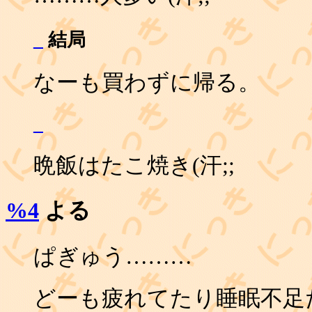
_
結局
なーも買わずに帰る。
_
晩飯はたこ焼き(汗;;
%4
よる
ぱぎゅう………
どーも疲れてたり睡眠不足