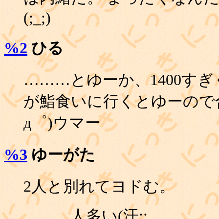
(;_;)
%2
ひる
………とゆーか、1400す
が鮨食いに行くとゆーので合
д゜)ウマー
%3
ゆーがた
2人と別れてヨドむ。
………人多い(汗;;