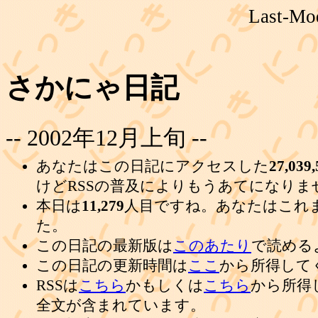
Last-Mod
さかにゃ日記
-- 2002年12月上旬 --
あなたはこの日記にアクセスした
27,039,
けどRSSの普及によりもうあてになりま
本日は
11,279
人目ですね。あなたはこれ
た。
この日記の最新版は
このあたり
で読める
この日記の更新時間は
ここ
から所得して
RSSは
こちら
かもしくは
こちら
から所得
全文が含まれています。