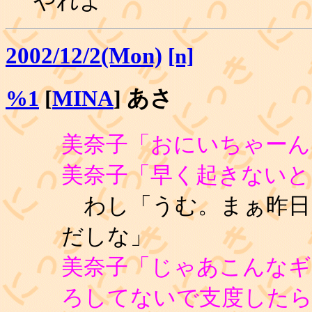
やれよ
2002/12/2(Mon)
[n]
%1
[
MINA
] あさ
美奈子「おにいちゃーん
美奈子「早く起きないと
わし「うむ。まぁ昨日
だしな」
美奈子「じゃあこんなギ
ろしてないで支度した