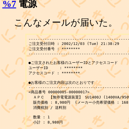
%7
電源
こんなメールが届いた。
--------------------------------------------
ご注文受付日時 : 2002/12/03 (Tue) 21:38:29

ご注文受付番号 : ********

--------------------------------------------
●ご注文されたお客様のユーザーIDとアクセスコード

ユーザーID     : ********

アクセスコード : ********

●お客様のご注文内容は次のとおりです

--------------------------------------------
<商品番号 00000005-00000017>

  ＡＰＣ  【無停電電源装置】 SU1400J (1400VA/95
  販売価格 : 8,980円  (メーカー小売希望価格 : 168,
  消費税別 / 送料別

  数量 : 1

  小計 : 8,980円
