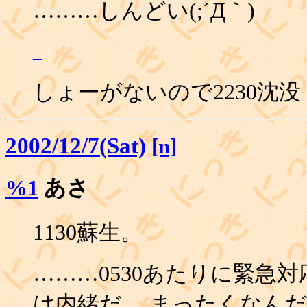
………しんどい(;´Д｀)
_
しょーがないので2230沈没
2002/12/7(Sat)
[n]
%1
あさ
1130蘇生。
………0530あたりに緊急
は内緒だ。 まったくなん