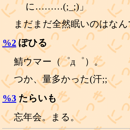
に………(;_;)」
まだまだ全然眠いのはなんでで
%2
ぽひる
鯖ウマー（゜д゜）。
つか、量多かった(汗;;
%3
たらいも
忘年会。まる。