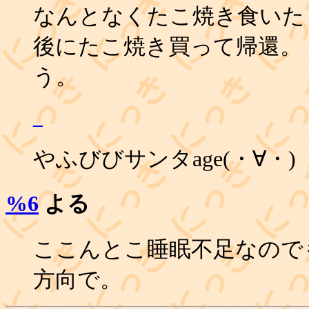
なんとなくたこ焼き食いた
後にたこ焼き買って帰還。 1
う。
_
やふびびサンタage(・∀・)
%6
よる
ここんとこ睡眠不足なので
方向で。