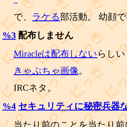
で、
ラケる
部活動。 幼顔で
%3
配布しません
Miracleは配布しない
らしい 
きゃぷちゃ画像
。
IRCネタ。
%4
セキュリティに秘密兵器
当たり前のことを当たり前