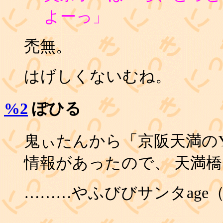
よーっ」
禿無。
はげしくないむね。
%2
ぽひる
鬼ぃたんから「京阪天満のYah
情報があったので、 天満
………やふびびサンタage
_