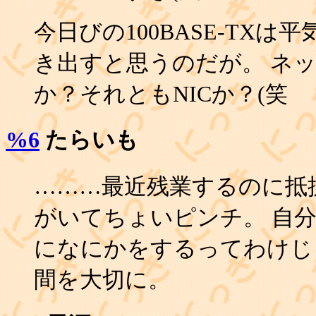
今日びの100BASE-TXは
き出すと思うのだが。 ネッ
か？それともNICか？(笑
%6
たらいも
………最近残業するのに抵
がいてちょいピンチ。 自分
になにかをするってわけじ
間を大切に。