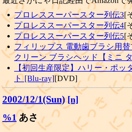
最近さかにゃ日記経由でAmazon
プロレススーパースター列伝3
[
プロレススーパースター列伝4
[
プロレススーパースター列伝5
[
フィリップス 電動歯ブラシ用替
クリーン ブラシヘッド【ミニ 
【初回生産限定】ハリー・ポッタ
ト [Blu-ray]
[DVD]
2002/12/1(Sun)
[n]
%1
あさ