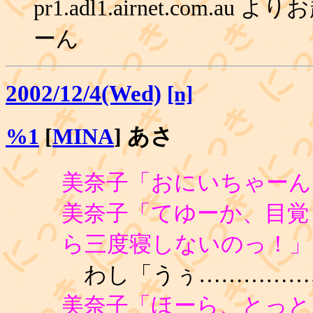
pr1.adl1.airnet.com.au
ーん
2002/12/4(Wed)
[n]
%1
[
MINA
] あさ
美奈子「おにいちゃーん
美奈子「てゆーか、目覚
ら三度寝しないのっ！」
わし「うぅ……………
美奈子「ほーら、とっと