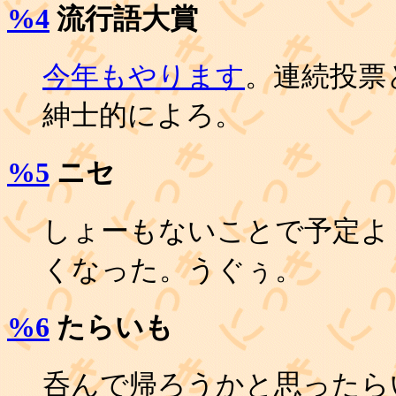
%4
流行語大賞
今年もやります
。連続投票
紳士的によろ。
%5
ニセ
しょーもないことで予定よ
くなった。うぐぅ。
%6
たらいも
呑んで帰ろうかと思ったら