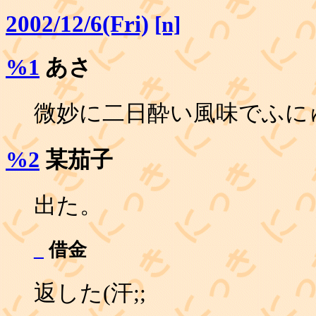
2002/12/6(Fri)
[n]
%1
あさ
微妙に二日酔い風味でふに
%2
某茄子
出た。
_
借金
返した(汗;;