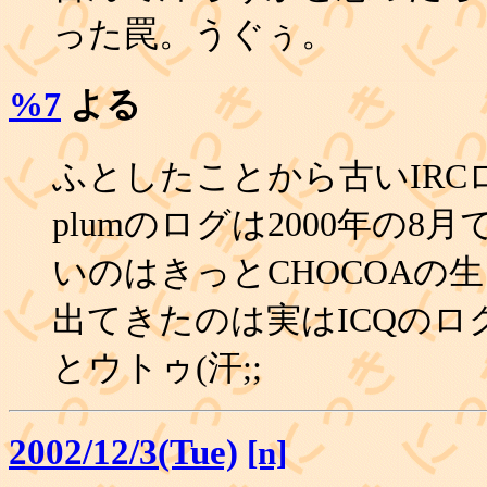
った罠。うぐぅ。
%7
よる
ふとしたことから古いIRC
plumのログは2000年の
いのはきっとCHOCOAの
出てきたのは実はICQのロ
とウトゥ(汗;;
2002/12/3(Tue)
[n]