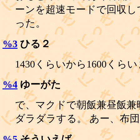
ーンを超速モードで回収し
った。
%3
ひる２
1430くらいから1600く
%4
ゆーがた
で、マクドで朝飯兼昼飯兼
ダラダラする。 あー、布
%5
そういえば