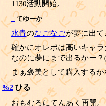
1130活動開始。
_
てゆーか
水青
の
なごなご
が夢に出て
確かにオレポは高いキャラ
なのに夢にまで出るかー？(汗
まぁ褒美として購入するかな
%2
ひる
おもむろにてんあく再開。