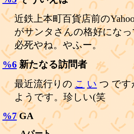
近鉄上本町百貨店前のYaho
がサンタさんの格好になっ
必死やね。やふー。
%6
新たなる訪問者
最近流行りの
こ
い
つ です
ようです。珍しい(笑
%7
GA
_
Aパート