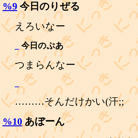
%9
今日のりぜる
えろいなー
_
今日のぷあ
つまらんなー
_
………そんだけかい(汗;;
%10
あぼーん