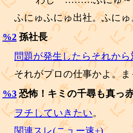
ふにゅふにゅ出社。ふにゅ
%2
孫社長
問題が発生したらそれから
それがプロの仕事かよ。ま
%3
恐怖！キミの千尋も真っ赤
ヲチしていきたい
。
関連スレ(ニュー速+)