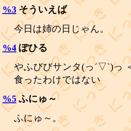
%3
そういえば
今日は姉の日じゃん。
%4
ぽひる
やふびびサンタ(っ´▽`)っ
食ったわけではない
%5
ふにゅ～
ふにゅ～。