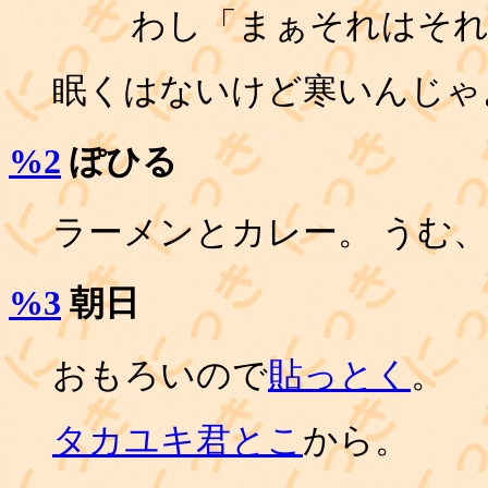
わし「まぁそれはそれ
眠くはないけど寒いんじゃ
%2
ぽひる
ラーメンとカレー。 うむ、
%3
朝日
おもろいので
貼っとく
。
タカユキ君とこ
から。