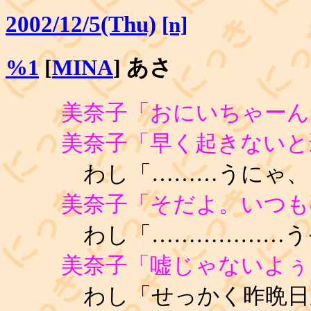
2002/12/5(Thu)
[n]
%1
[
MINA
] あさ
美奈子「おにいちゃーん
美奈子「早く起きないと
わし「………うにゃ、
美奈子「そだよ。いつも
わし「………………うそぅ
美奈子「嘘じゃないよぅ
わし「せっかく昨晩日