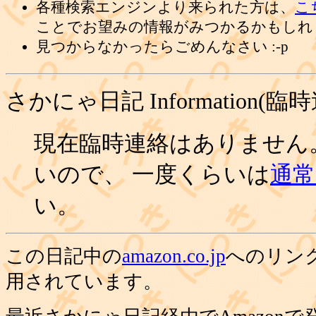
各種検索エンジンより来られた方は、
こ
ことでお望みの情報がみつかるかもしれ
見つからなかったらごめんなさい :-p
さかにゃ日記 Information(臨
現在臨時連絡はありません
いので、 一度くらいは
通常の
い。
この日記中の
amazon.co.jp
へのリン
用されています。