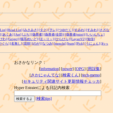
List]
[Read List]
[みさみさ]
[タク]
[ヲレ]
[つゆだく]
[すみれ]
[すみれ]
[さざな
]
[あくあ]
[Ant]
[ぷち]
[偽善者]
[偽善者(全部)]
[偽善者(mini)]
[いいんちょ]
びわ]
[Geiger]
[猫耳めいど]
[ほ～り～]
[ひらひら]
[LayserV2]
[知佳]
やぐら]
[名無し]
[花咲]
[のが]
[なつみ]
[menchi]
[burn]
[Pick]
[うにょん]
[わっ
おさかなリンク：
[
information
] [
power
] [
OPG
] [
用誤集
]
[
さかにゃんてな
] [
検索くん
] [
tech-memo
]
[
セキュリティ関連サイト更新情報チェッカ
]
Hyper Estraierによる日記内検索
[検索tips]