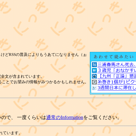
けどRSSの普及によりもうあてになりません（ぉ
。
記全文が含まれています。
ることでお望みの情報がみつかるかもしれません。
ので、 一度くらいは
通常のInformation
をご覧ください。
れています。