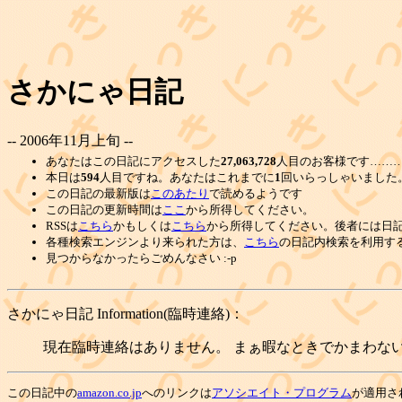
さかにゃ日記
-- 2006年11月上旬 --
あなたはこの日記にアクセスした
27,063,728
人目のお客様です………
本日は
594
人目ですね。あなたはこれまでに
1
回いらっしゃいました
この日記の最新版は
このあたり
で読めるようです
この日記の更新時間は
ここ
から所得してください。
RSSは
こちら
かもしくは
こちら
から所得してください。後者には日
各種検索エンジンより来られた方は、
こちら
の日記内検索を利用す
見つからなかったらごめんなさい :-p
さかにゃ日記 Information(臨時連絡)：
現在臨時連絡はありません。 まぁ暇なときでかまわない
この日記中の
amazon.co.jp
へのリンクは
アソシエイト・プログラム
が適用さ