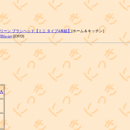
リーン ブラシヘッド【ミニ タイプ4本組】
[ホーム＆キッチン]
-ray]
[DVD]
/A