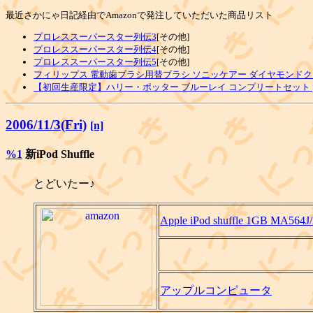
最近さかにゃ日記経由でAmazonで発注していただいた商品リスト
プロレススーパースター列伝3
[その他]
プロレススーパースター列伝4
[その他]
プロレススーパースター列伝5
[その他]
フィリップス 電動歯ブラシ用替ブラシ ソニッケアー ダイヤモンドク
【初回生産限定】ハリー・ポッター ブルーレイ コンプリートセット [Blu
2006/11/3(Fri)
[n]
%1
新iPod Shuffle
とどいたー♪
Apple iPod shuffle 1GB MA564J
アップルコンピュータ