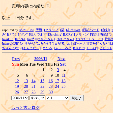
刻印内容は内緒だ :D
以上、1日分です。
captured by
[さかにゃ]
[天野]
[クリップ]
[栞]
[あゆあゆ]
[日記バード]
[御剣]
[
み]
[ひでと]
[ダメ]
[読んでます]
[Serching]
[LCR's]
[ソリトン]
[妄想]
[鞠絵]
[
[markun]
[NANA]
[徒然]
[ゆきとさん]
[ゆきとさん]
[だいばーしてぃー]
[片桐
[naneyHUB]
[とりがら]
[はるかぜ]
[#日記者:*.jp]
[ぽっぺん]
[雲丹]
[あると]
[
ちりんく(す)]
[あんてな。]
[どひゃ]
[ふぃーるど]
[ぽぽぽ]
[しっぽ]
[ビビット
Prev
2006/11
Next
Sun
Mon
Tue
Wed
Thu
Fri
Sat
1
2
3
4
5
6
7
8
9
10
11
12
13
14
15
16
17
18
19
20
21
22
23
24
25
26
27
28
29
30
もっと古いログ