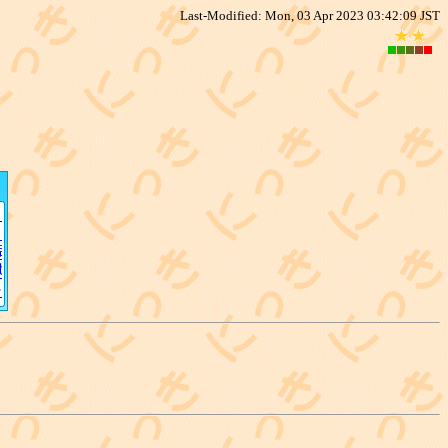
Last-Modified: Mon, 03 Apr 2023 03:42:09 JST