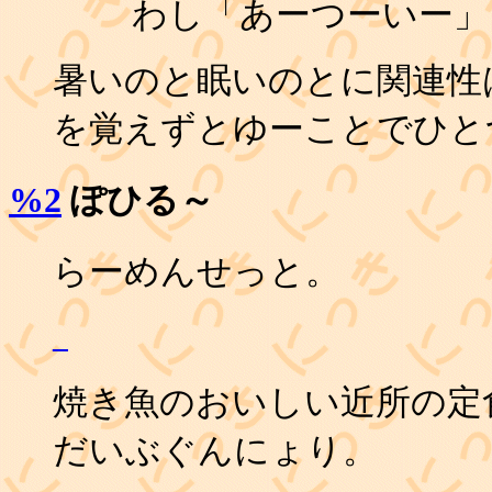
わし「あーつーいー」
暑いのと眠いのとに関連性
を覚えずとゆーことでひと
%2
ぽひる～
らーめんせっと。
_
焼き魚のおいしい近所の定
だいぶぐんにょり。