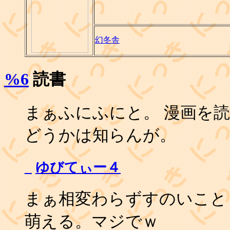
幻冬舎
%6
読書
まぁふにふにと。 漫画を
どうかは知らんが。
_
ゆびてぃー４
まぁ相変わらずすのいこと
萌える。マジでｗ