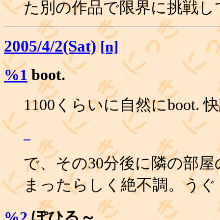
た別の作品で限界に挑戦し
2005/4/2(Sat)
[n]
%1
boot.
1100くらいに自然にboot. 
_
で、その30分後に隣の部
まったらしく絶不調。うぐ
%2
ぽひる～