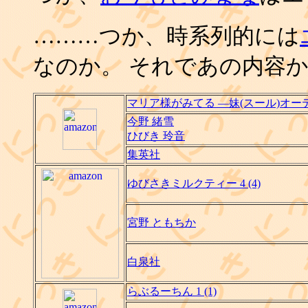
………つか、時系列的には
なのか。 それであの内容か
マリア様がみてる ―妹(スール)オー
今野 緒雪
ひびき 玲音
集英社
ゆびさきミルクティー 4 (4)
宮野 ともちか
白泉社
らぶるーちん 1 (1)