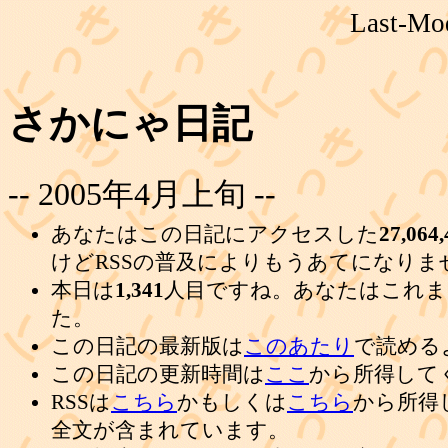
Last-Mod
さかにゃ日記
-- 2005年4月上旬 --
あなたはこの日記にアクセスした
27,064,
けどRSSの普及によりもうあてになりま
本日は
1,341
人目ですね。あなたはこれま
た。
この日記の最新版は
このあたり
で読める
この日記の更新時間は
ここ
から所得して
RSSは
こちら
かもしくは
こちら
から所得
全文が含まれています。