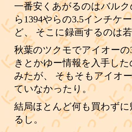
一番安くあがるのはバルクの
ら1394やらの3.5インチ
ど、 そこに録画するのは
秋葉のツクモでアイオーの30
きとかゆー情報を入手した
みたが、 そもそもアイオーの
ていなかったり。
結局ほとんど何も買わずに帰
るし。