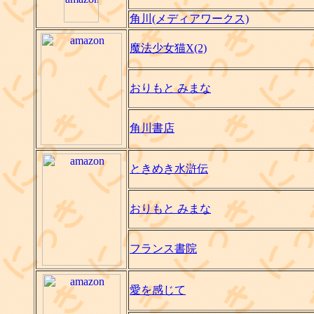
角川(メディアワークス)
魔法少女猫X(2)
おりもと みまな
角川書店
ときめき水滸伝
おりもと みまな
フランス書院
愛を感じて