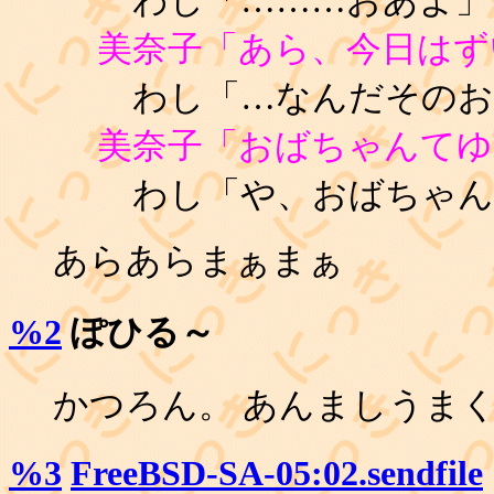
わし「………おあよ」
美奈子「あら、今日はず
わし「…なんだそのお
美奈子「おばちゃんてゆ
わし「や、おばちゃん
あらあらまぁまぁ
%2
ぽひる～
かつろん。 あんましうま
%3
FreeBSD-SA-05:02.sendfile