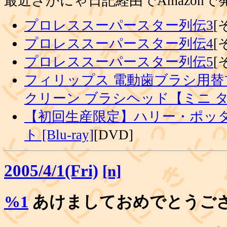
最近さかにゃ日記経由でAmazon
プロレススーパースター列伝3
[
プロレススーパースター列伝4
[
プロレススーパースター列伝5
[
フィリップス 電動歯ブラシ用替
クリーン ブラシヘッド【ミニ 
【初回生産限定】ハリー・ポッタ
ト [Blu-ray]
[DVD]
2005/4/1(Fri)
[n]
%1
あけましておめでとうご