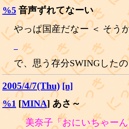
%5
音声ずれてなーい
やっぱ国産だなー ＜ そう
_
で、思う存分SWINGした
2005/4/7(Thu)
[n]
%1
[
MINA
] あさ～
美奈子「おにいちゃーん