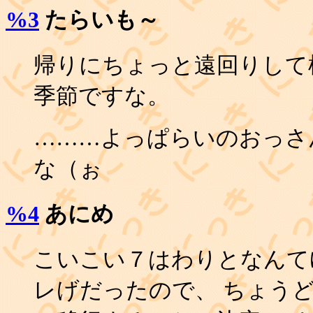
%3
たらいも～
帰りにちょっと遠回りして
季節ですな。
………よっぱらいのおっさ
な（ぉ
%4
あにめ
こいこい７はわりとなんて
レげだったので、 ちょう