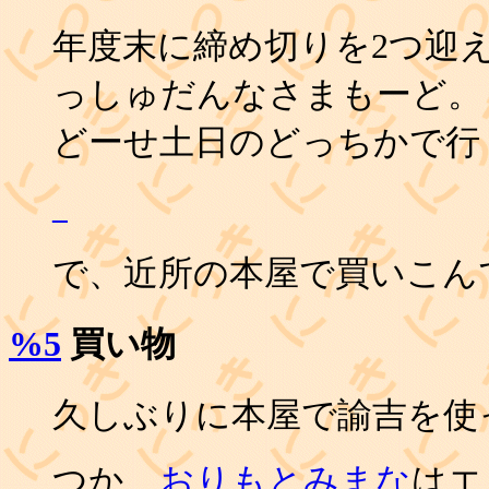
年度末に締め切りを2つ迎
っしゅだんなさまもーど。
どーせ土日のどっちかで行
_
で、近所の本屋で買いこん
%5
買い物
久しぶりに本屋で諭吉を使
つか、
おりもとみまな
はエ