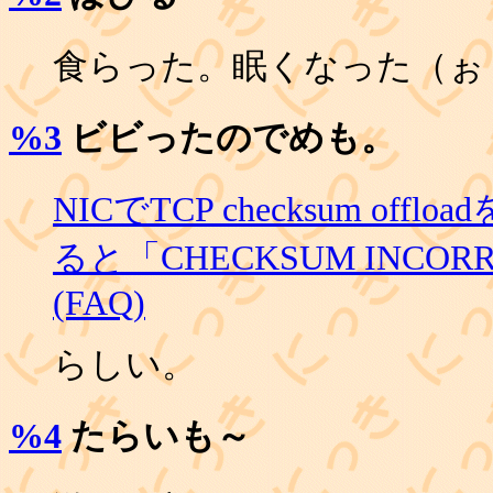
食らった。眠くなった（ぉ
%3
ビビったのでめも。
NICでTCP checksum offl
ると「CHECKSUM INC
(FAQ)
らしい。
%4
たらいも～