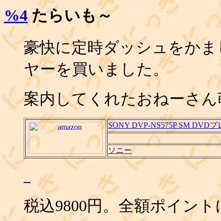
%4
たらいも～
豪快に定時ダッシュをかまし
ヤーを買いました。
案内してくれたおねーさん
SONY DVP-NS575P SM DV
ソニー
_
税込9800円。全額ポイン