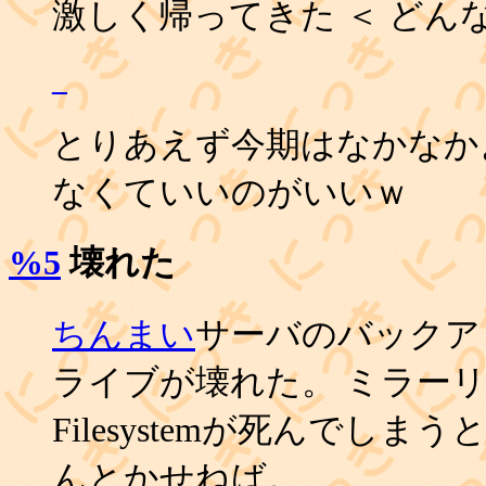
激しく帰ってきた ＜ どん
_
とりあえず今期はなかなかよ
なくていいのがいいｗ
%5
壊れた
ちんまい
サーバのバックアッ
ライブが壊れた。 ミラー
Filesystemが死んでし
んとかせねば。