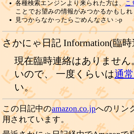
各種検索エンジンより来られた方は、
こ
ことでお望みの情報がみつかるかもしれ
見つからなかったらごめんなさい :-p
さかにゃ日記 Information(臨
現在臨時連絡はありません
いので、 一度くらいは
通常の
い。
この日記中の
amazon.co.jp
へのリン
用されています。