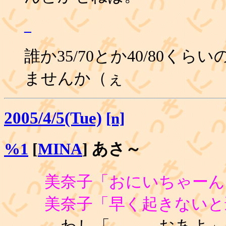
_
誰か35/70とか40/80く
ませんか（ぇ
2005/4/5(Tue)
[n]
%1
[
MINA
] あさ～
美奈子「おにいちゃーん
美奈子「早く起きないと