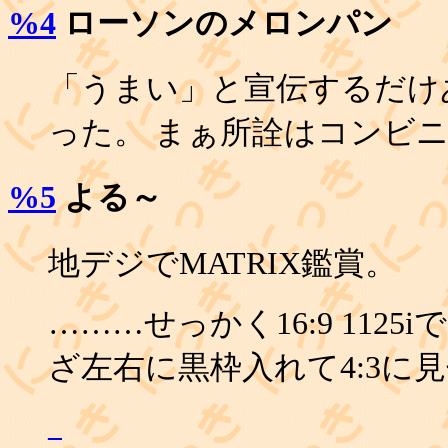
%4
ローソンのメロンパン
「うまい」と宣伝するだけ
った。 まぁ所詮はコンビ
%5
よる～
地デジでMATRIX鑑賞。
………せっかく16:9 112
ざ左右に黒枠入れて4:3に
_