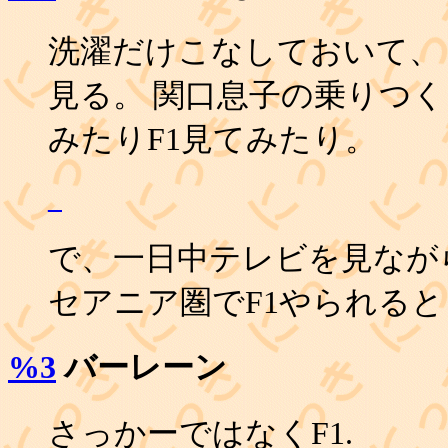
洗濯だけこなしておいて、
見る。 関口息子の乗りつ
みたりF1見てみたり。
_
で、一日中テレビを見なが
セアニア圏でF1やられると
%3
バーレーン
さっかーではなくF1.