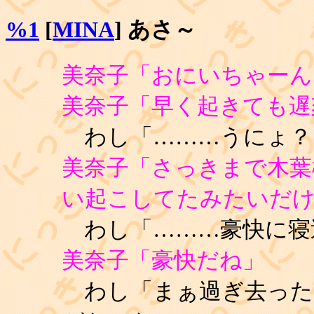
%1
[
MINA
] あさ～
美奈子「おにいちゃーん
美奈子「早く起きても遅
わし「………うにょ？
美奈子「さっきまで木葉
い起こしてたみたいだ
わし「………豪快に寝
美奈子「豪快だね」
わし「まぁ過ぎ去った