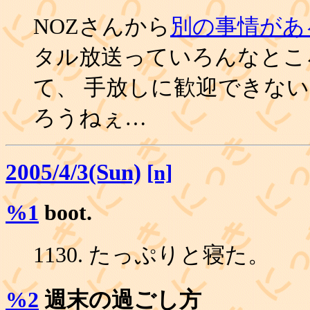
NOZさんから
別の事情があ
タル放送っていろんなとこ
て、 手放しに歓迎できな
ろうねぇ…
2005/4/3(Sun)
[n]
%1
boot.
1130. たっぷりと寝た。
%2
週末の過ごし方