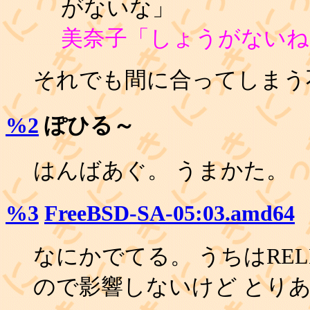
がないな」
美奈子「しょうがないね
それでも間に合ってしまう
%2
ぽひる～
はんばあぐ。 うまかた。
%3
FreeBSD-SA-05:03.amd64
なにかでてる。 うちはRELE
ので影響しないけど とり