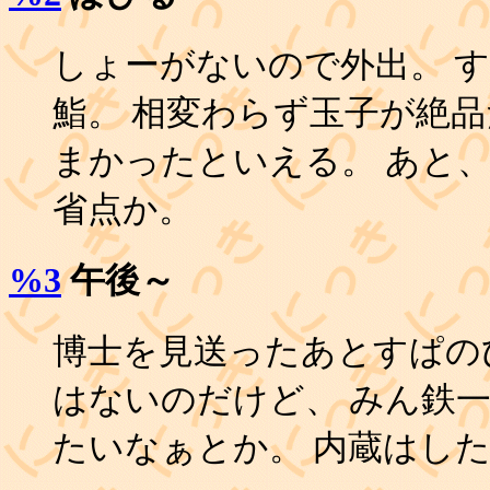
しょーがないので外出。 
鮨。 相変わらず玉子が絶
まかったといえる。 あと
省点か。
%3
午後～
博士を見送ったあとすぱの
はないのだけど、 みん鉄一
たいなぁとか。 内蔵はし