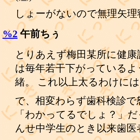
しょーがないので無理矢理
%2
午前ちぅ
とりあえず梅田某所に健康
は毎年若干下がっているよ
緒。 これ以上太るわけに
で、相変わらず歯科検診で
「わかってるでしょ？」だ
んせ中学生のとき以来歯医