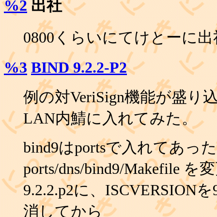
%2
出社
0800くらいにてけとーに
%3
BIND 9.2.2-P2
例の対VeriSign機能が盛り
LAN内鯖に入れてみた。
bind9はportsで入れてあ
ports/dns/bind9/Makefil
9.2.2.p2に、ISCVERSIONを9
消してから