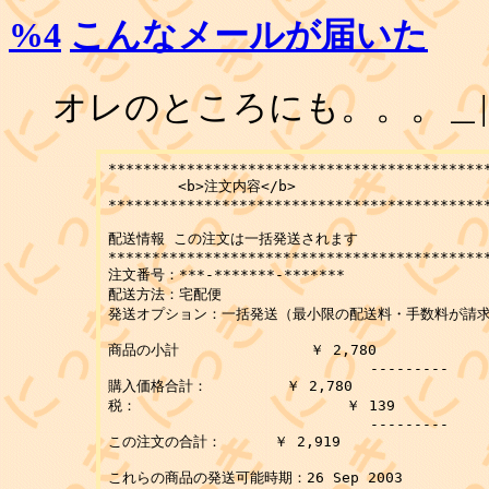
%4
こんなメールが届いた
オレのところにも。。。＿|￣
********************************************
	<b>注文内容</b>

********************************************
配送情報 この注文は一括発送されます

********************************************
注文番号：***-*******-*******

配送方法：宅配便

発送オプション：一括発送（最小限の配送料・手数料が請求
商品の小計               ￥ 2,780

                              ---------

購入価格合計：         ￥ 2,780

税：                        ￥ 139

                              ---------

この注文の合計：      ￥ 2,919

これらの商品の発送可能時期：26 Sep 2003
