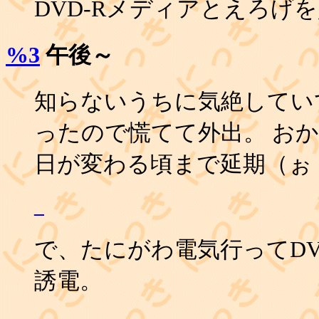
DVD-Rメディアとえろげ
%3
午後～
知らないうちに気絶していて
ったので慌てて外出。 お
日が変わる頃まで延期（ぉ
_
で、たにがわ電気行ってDV
誘電。