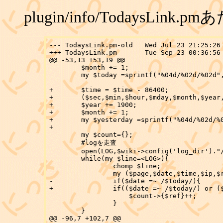
plugin/info/TodaysLink.
--- TodaysLink.pm-old	Wed Jul 23 21:25:26 2003

+++ TodaysLink.pm	Tue Sep 23 00:36:56 2003

@@ -53,13 +53,19 @@

 	$month += 1;

 	my $today =sprintf("%04d/%02d/%02d",$year,$month,$mday);

+	$time = $time - 86400;

+	($sec,$min,$hour,$mday,$month,$year,$wday) = localtime($time);

+	$year += 1900;

+	$month += 1;

+	my $yesterday =sprintf("%04d/%02d/%02d",$year,$month,$mday);

+

 	my $count={};

 	#logを走査

 	open(LOG,$wiki->config('log_dir')."/".$wiki->config('access_log_file')) or return "";

 	while(my $line=<LOG>){

 		chomp $line;

 		my ($page,$date,$time,$ip,$ref,$ua) = split(/ /,$line);

-		if($date =~ /$today/){

+		if(($date =~ /$today/) or ($date =~ /$yesterday/)){

 		    $count->{$ref}++;

 		}

 	}

@@ -96,7 +102,7 @@
