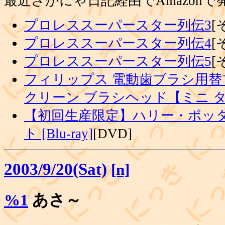
最近さかにゃ日記経由でAmazon
プロレススーパースター列伝3
[
プロレススーパースター列伝4
[
プロレススーパースター列伝5
[
フィリップス 電動歯ブラシ用替
クリーン ブラシヘッド【ミニ 
【初回生産限定】ハリー・ポッタ
ト [Blu-ray]
[DVD]
2003/9/20(Sat)
[n]
%1
あさ～