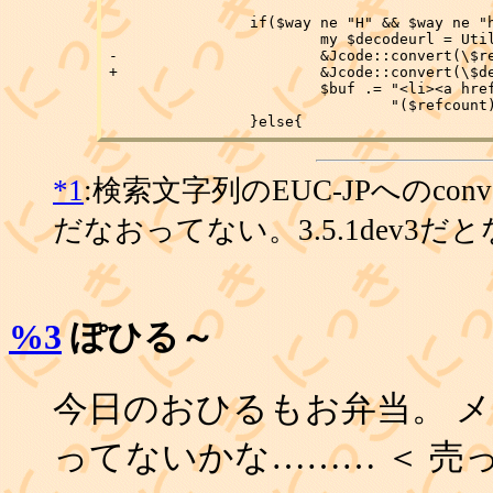
 		if($way ne "H" && $way ne "h"){

 			my $decodeurl = Util::url_decode($ref);

-			&Jcode::convert(\$ref,"euc");

+			&Jcode::convert(\$decodeurl,"euc");

 			$buf .= "<li><a href=\"".Util::escapeHTML($ref)."\">".Util::escapeHTML($decodeurl)."</a>".

 			        "($refcount)</li>\n";

*1
:検索文字列のEUC-JPへのcon
だなおってない。3.5.1dev3
%3
ぽひる～
今日のおひるもお弁当。 
ってないかな……… ＜ 