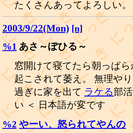
たくさんあってよろしい。
2003/9/22(Mon)
[n]
%1
あさ～ぽひる～
窓開けて寝てたら朝っぱら
起こされて萎え。 無理やり
過ぎに家を出て
ラケる
部活
い ＜ 日本語が変です
%2
やーい、怒られてやんの