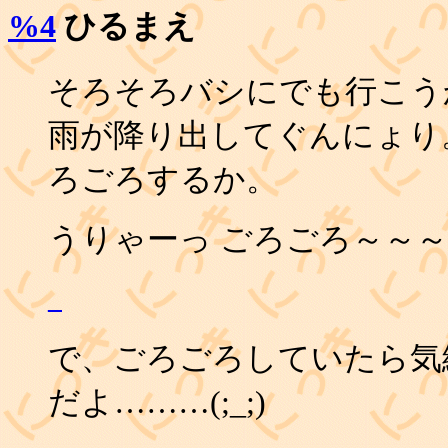
%4
ひるまえ
そろそろバシにでも行こう
雨が降り出してぐんにょり
ろごろするか。
うりゃーっ ごろごろ～～～
_
で、ごろごろしていたら気絶
だよ………(;_;)