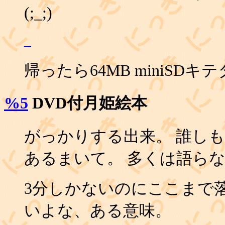
(;_;)
_
帰ったら64MB miniSDキ
%5
DVD付月姫絵本
がっかりする出来。 誰し
あるまいて。 多くは語ら
3分しかないのにここまで
いよな、ある意味。