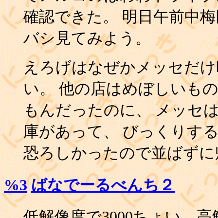
確認できた。 明日午前中
バシ見てみよう。
えろげはなぜかメッセだけ
い。 他の店はめぼしいも
もんだったのに、 メッセ
庫があって、 びっくりす
恐ろしかったので並ばずに
%3
ばなでーるべんち２
低解像度で3000ちょい、高