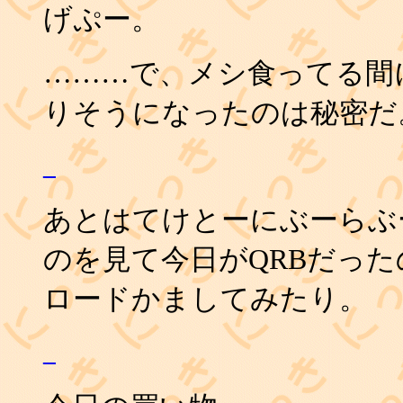
げぷー。
………で、メシ食ってる間
りそうになったのは秘密だ
_
あとはてけとーにぶーらぶ
のを見て今日がQRBだった
ロードかましてみたり。
_