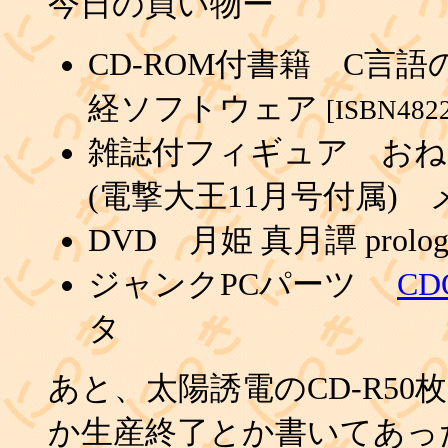
今日の買い物ー
CD-ROM付書籍 C言語の初歩 
経ソフトウェア
[ISBN482
雑誌付フィギュア おね
(電撃大王11月号付属)
DVD 月姫 真月譚 prologu
ジャンクPCパーツ
CD
タ
あと、太陽誘電のCD-R50
か生産終了とか書いてあっ