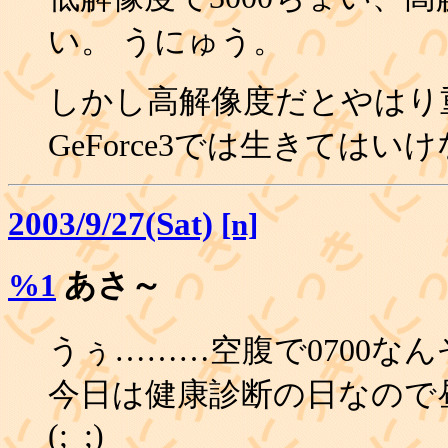
い。 うにゅう。
しかし高解像度だとやはり
GeForce3では生きては
2003/9/27(Sat)
[n]
%1
あさ～
うぅ………空腹で0700な
今日は健康診断の日なので
(;_;)