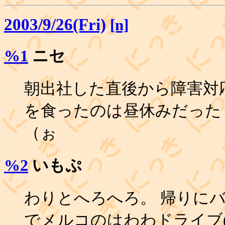
2003/9/26(Fri)
[n]
%1
ニセ
朝出社した直後から障害対
を食ったのは昼休みだったり
（ぉ
%2
いもぷ
わりとへろへろ。 帰りにバ
でメルコのはわわドライブ