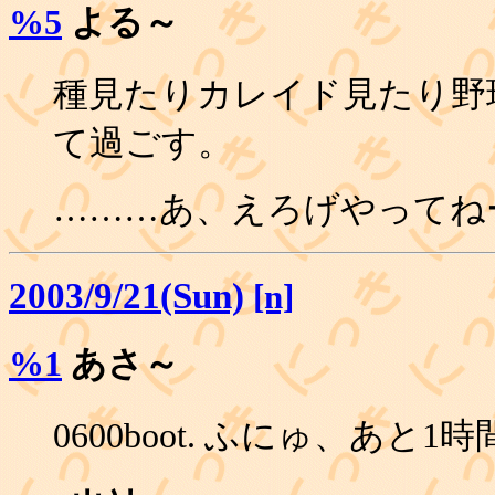
%5
よる～
種見たりカレイド見たり野
て過ごす。
………あ、えろげやってね
2003/9/21(Sun)
[n]
%1
あさ～
0600boot. ふにゅ、あと