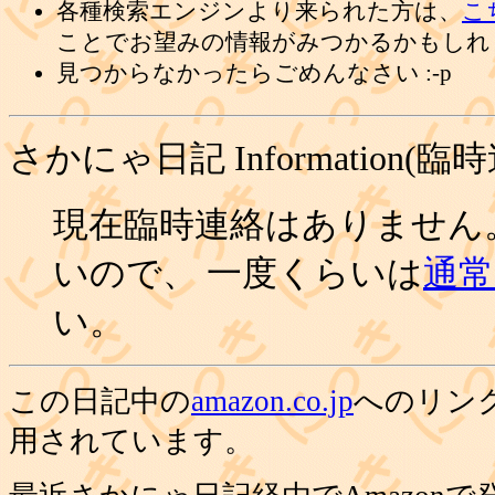
各種検索エンジンより来られた方は、
こ
ことでお望みの情報がみつかるかもしれ
見つからなかったらごめんなさい :-p
さかにゃ日記 Information(臨
現在臨時連絡はありません
いので、 一度くらいは
通常の
い。
この日記中の
amazon.co.jp
へのリン
用されています。