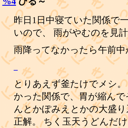
%4
ひる～
昨日1日中寝ていた関係で
いので、 雨がやむのを見
雨降ってなかったら午前中
_
とりあえず釜たけでメシ。 
かった関係で、胃が縮んで
んとかぽみえとかの大盛り
正解。 ちく玉天うどんだ