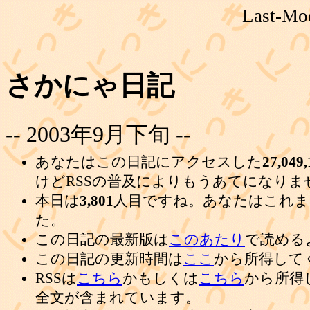
Last-Mod
さかにゃ日記
-- 2003年9月下旬 --
あなたはこの日記にアクセスした
27,049,
けどRSSの普及によりもうあてになりま
本日は
3,801
人目ですね。あなたはこれま
た。
この日記の最新版は
このあたり
で読める
この日記の更新時間は
ここ
から所得して
RSSは
こちら
かもしくは
こちら
から所得
全文が含まれています。