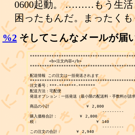
0600起動。 ………もう
困ったもんだ。まったくも
%2
そしてこんなメールが届
********************************************
	<b>注文内容</b>

********************************************
配送情報 この注文は一括発送されます

********************************************
注文番号：***-*******-*******

配送方法：宅配便

発送オプション：一括発送（最小限の配送料・手数料が請求
商品の小計               ￥ 2,800

                              ---------

購入価格合計：         ￥ 2,800

税：                        ￥ 140

                              ---------

この注文の合計：      ￥ 2,940
