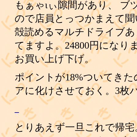
もぁゃιぃ隙間があり、 
ので店員とっつかまえて聞
殻読めるマルチドライブあ
てますよ。24800円にな
お買い上げ下げ。
ポイントが18%ついてきた
アに化けさせておく。3枚
_
とりあえず一旦これで帰宅