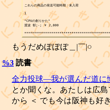
これらの商品の発送可能時期：未入荷

1 

"CPUの創りかた"

渡波 郁;-; ￥ 2,800

もうだめぽぽぽ＿|￣|○
%3
読書
全力投球―我が選んだ道に
とか聞くな。あたしは広島
から ＜ でも今は阪神も好