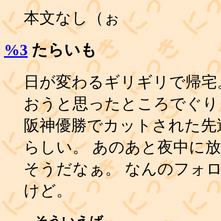
本文なし（ぉ
%3
たらいも
日が変わるギリギリで帰宅
おうと思ったところでぐり
阪神優勝でカットされた先
らしい。 あのあと夜中に
そうだなぁ。 なんのフォ
けど。