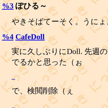
%3
ぽひる～
やきそばてーそく。うにょ
%4
CafeDoll
実に久しぶりにDoll. 先
でるかと思った（ぉ
_
で、検閲削除（ぇ
_