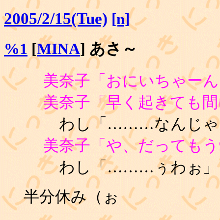
2005/2/15(Tue)
[n]
%1
[
MINA
] あさ～
美奈子「おにいちゃーん
美奈子「早く起きても間
わし「………なんじゃ
美奈子「や、だってもう
わし「………ぅわぉ」
半分休み（ぉ