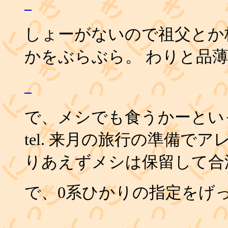
_
しょーがないので祖父とか梅田
かをぶらぶら。 わりと品
_
で、メシでも食うかーとい
tel. 来月の旅行の準備で
りあえずメシは保留して合
で、0系ひかりの指定をげっ
_