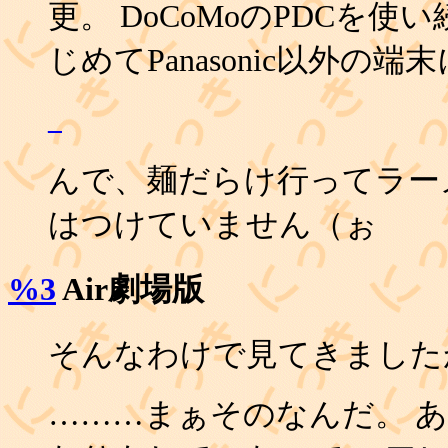
更。 DoCoMoのPDCを使
じめてPanasonic以外
_
んで、麺だらけ行ってラー
はつけていません（ぉ
%3
Air劇場版
そんなわけで見てきました
………まぁそのなんだ。 