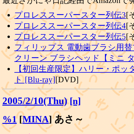
最近さかにゃ日記経由でAmazon
プロレススーパースター列伝3
[
プロレススーパースター列伝4
[
プロレススーパースター列伝5
[
フィリップス 電動歯ブラシ用替
クリーン ブラシヘッド【ミニ 
【初回生産限定】ハリー・ポッタ
ト [Blu-ray]
[DVD]
2005/2/10(Thu)
[n]
%1
[
MINA
] あさ～