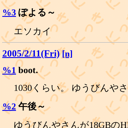
%3
ぽよる～
エソカイ
2005/2/11(Fri)
[n]
%1
boot.
1030くらい。 ゆうびん
%2
午後～
ゆうびんやさんが18GBの