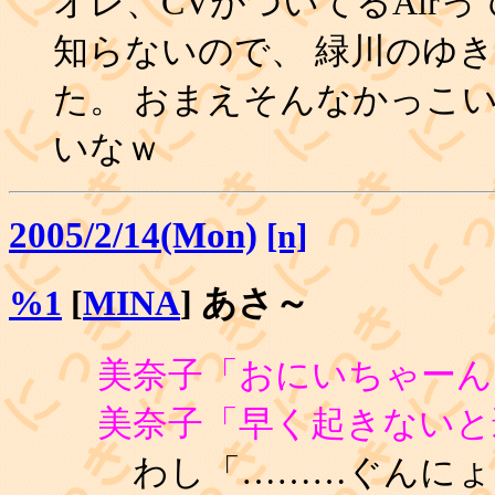
オレ、CVがついてるAir
知らないので、 緑川のゆ
た。 おまえそんなかっこ
いなｗ
2005/2/14(Mon)
[n]
%1
[
MINA
] あさ～
美奈子「おにいちゃーん
美奈子「早く起きないと
わし「………ぐんにょ