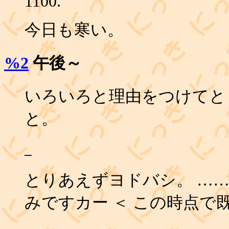
1100.
今日も寒い。
%2
午後～
いろいろと理由をつけてと
と。
_
とりあえずヨドバシ。 …
みですカー ＜ この時点で