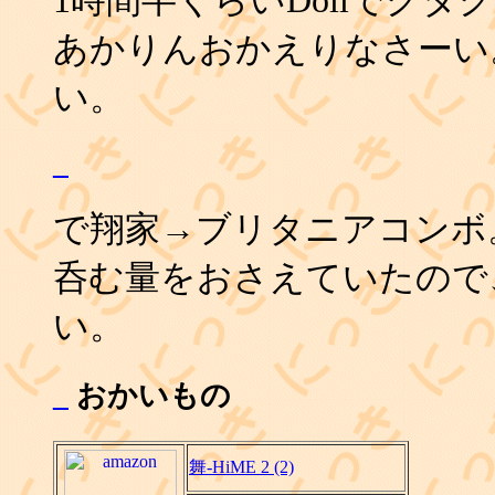
あかりんおかえりなさーい
い。
_
で翔家→ブリタニアコンボ
呑む量をおさえていたので
い。
_
おかいもの
舞-HiME 2 (2)