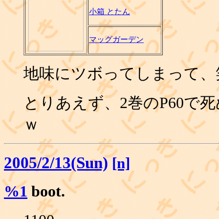
小箱 とたん
マッグガーデン
地味にツボってしまって、
とりあえず、2巻のP60で
ｗ
2005/2/13(Sun)
[n]
%1
boot.