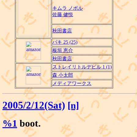
キムラ ノボル
佐藤 健悦
秋田書店
バキ 25 (25)
板垣 恵介
秋田書店
ストレイリトルデビル 1 (1)
森 小太郎
メディアワークス
2005/2/12(Sat)
[n]
%1
boot.