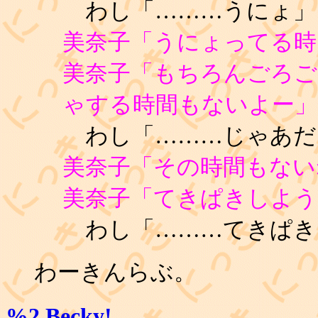
わし「………うにょ」
美奈子「うにょってる時
美奈子「もちろんごろご
ゃする時間もないよー」
わし「………じゃあだ
美奈子「その時間もない
美奈子「てきぱきしよう
わし「………てきぱき
わーきんらぶ。
%2
Becky!