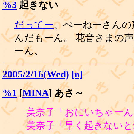
%3
起きない
だってー
、ぺーねーさんの
んだもーん。 花音さまの
ーん。
2005/2/16(Wed)
[n]
%1
[
MINA
] あさ～
美奈子「おにいちゃーん
美奈子「早く起きないと