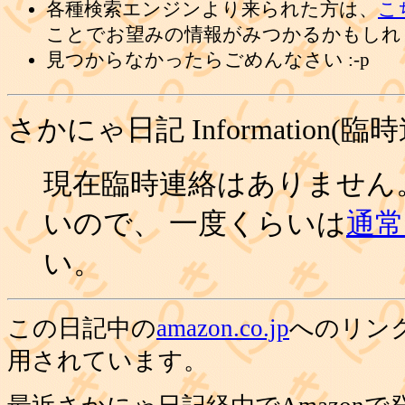
各種検索エンジンより来られた方は、
こ
ことでお望みの情報がみつかるかもしれ
見つからなかったらごめんなさい :-p
さかにゃ日記 Information(臨
現在臨時連絡はありません
いので、 一度くらいは
通常の
い。
この日記中の
amazon.co.jp
へのリン
用されています。