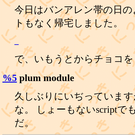
今日はバンアレン帯の日の
トもなく帰宅しました。
_
で、いもうとからチョコを
%5
plum module
久しぶりにいぢっています
な。 しょーもないscrip
だ。