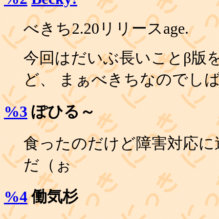
べきち2.20リリースage.
今回はだいぶ長いことβ版
ど、 まぁべきちなのでし
%3
ぽひる～
食ったのだけど障害対応に
だ（ぉ
%4
働気杉