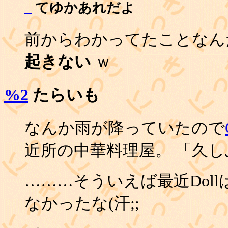
_
てゆかあれだよ
前からわかってたことな
起きない
ｗ
%2
たらいも
なんか雨が降っていたので
近所の中華料理屋。 「久
………そういえば最近Dol
なかったな(汗;;