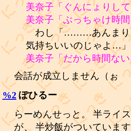
美奈子「ぐんにょりして
美奈子「ぶっちゃけ時間
わし「………あんまり
気持ちいいのじゃよ…」
美奈子「だから時間ない
会話が成立しません（ぉ
%2
ぽひるー
らーめんせっと。 半ライ
が、 半炒飯がついていま