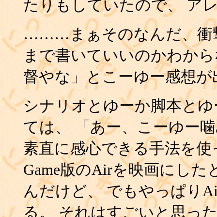
たりもしていたので、 ア
………まぁそのなんだ、衝
まで書いていいのかわから
督やな」とこーゆー感想が
シナリオとゆーか脚本とゆ
ては、 「あー、こーゆー
素直に感心できる手法を使
Game版のAirを映画に
んだけど、 でもやっぱりA
る。 それはすごいと思っ