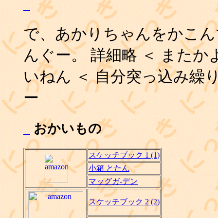
_
で、あかりちゃんをかこん
んぐー。 詳細略 ＜ またか
いねん ＜ 自分突っ込み繰
ー
_
おかいもの
スケッチブック 1 (1)
小箱 とたん
マッグガ-デン
スケッチブック 2 (2)