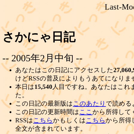
Last-Mod
さかにゃ日記
-- 2005年2月中旬 --
あなたはこの日記にアクセスした
27,060,
けどRSSの普及によりもうあてになりま
本日は
15,540
人目ですね。あなたはこれ
た。
この日記の最新版は
このあたり
で読める
この日記の更新時間は
ここ
から所得して
RSSは
こちら
かもしくは
こちら
から所得
全文が含まれています。