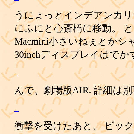
うにょっとインデアンカリ
にふにと心斎橋に移動。 
Macmini小さいねぇとか
30inchディスプレイはで
_
んで、劇場版AIR. 詳細は
_
衝撃を受けたあと、 ビックによ