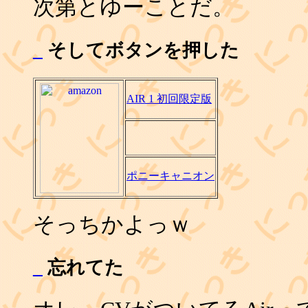
次第とゆーことだ。
_
そしてボタンを押した
AIR 1 初回限定版
ポニーキャニオン
そっちかよっｗ
_
忘れてた