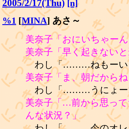
2005/2/17(Thu)
[n]
%1
[
MINA
] あさ～
美奈子「おにいちゃーん
美奈子「早く起きないと
わし「………ねもーい
美奈子「ま、朝だからね
わし「………うにょー
美奈子「…前から思って
んな状況？」
わし「………今のオレ