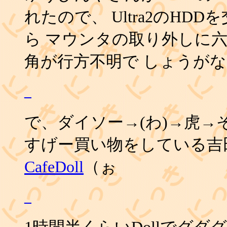
れたので、 Ultra2のH
ら マウンタの取り外しに
角が行方不明で しょうがな
_
で、ダイソー→(わ)→虎→そ
すげー買い物をしている吉
CafeDoll
（ぉ
_
1時間半くらいDollでグ