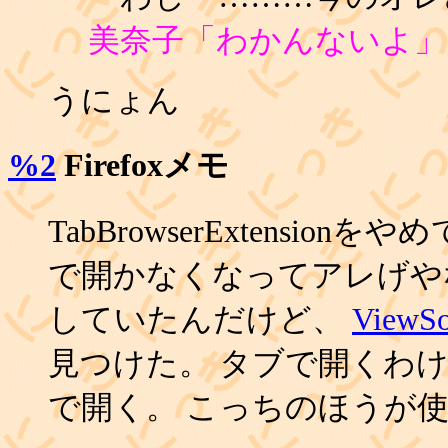
美奈子「わかんないよ」
うにょん
%2
Firefoxメモ
TabBrowserExtensionをや
で開かなくなってアレげや
していたんだけど、
ViewSo
見つけた。 タブで開くわ
で開く。 こっちのほうが