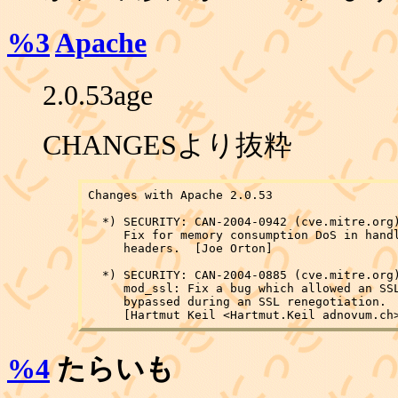
%3
Apache
2.0.53age
CHANGESより抜粋
Changes with Apache 2.0.53

  *) SECURITY: CAN-2004-0942 (cve.mitre.org)
     Fix for memory consumption DoS in handl
     headers.  [Joe Orton]

  *) SECURITY: CAN-2004-0885 (cve.mitre.org)
     mod_ssl: Fix a bug which allowed an SSL
     bypassed during an SSL renegotiation.  
%4
たらいも