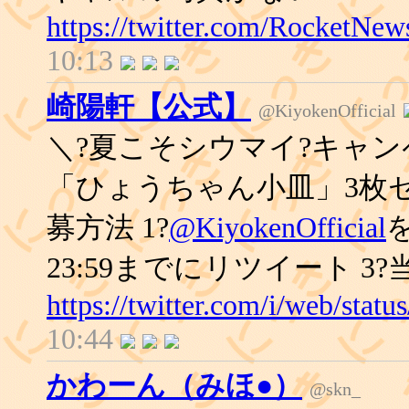
https://twitter.com/RocketNe
10:13
崎陽軒【公式】
@KiyokenOfficial
＼?夏こそシウマイ?キャン
「ひょうちゃん小皿」3枚セ
募方法 1?
@KiyokenOfficial
23:59までにリツイート 3
https://twitter.com/i/web/sta
10:44
かわーん（みほ●）
@skn_