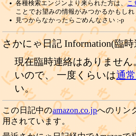
各種検索エンジンより来られた方は、
こ
ことでお望みの情報がみつかるかもしれ
見つからなかったらごめんなさい :-p
さかにゃ日記 Information(臨
現在臨時連絡はありません
いので、 一度くらいは
通常の
い。
この日記中の
amazon.co.jp
へのリン
用されています。