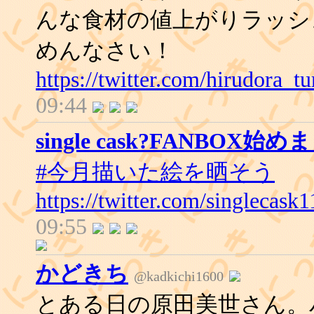
んな食材の値上がりラッシ
めんなさい！
https://twitter.com/hirudora_
09:44
single cask?FANBOX始
#今月描いた絵を晒そう
https://twitter.com/singlecas
09:55
かどきち
@kadkichi1600
とある日の原田美世さん。