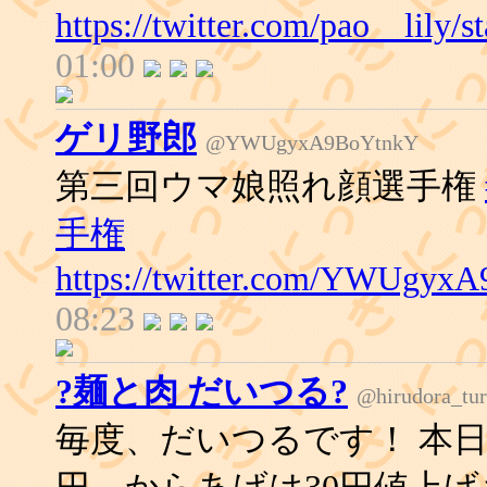
https://twitter.com/pao__lily
01:00
ゲリ野郎
@YWUgyxA9BoYtnkY
第三回ウマ娘照れ顔選手権
手権
https://twitter.com/YWUgyx
08:23
?麺と肉 だいつる?
@hirudora_tu
毎度、だいつるです！ 本日