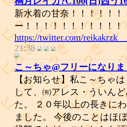
桐月レイカ?C100(日)西う16
新水着の甘奈！！！！！！
ー！！！！！！！！！！！
https://twitter.com/reikakrzk
21:38
こ～ちゃ@フリーになりま
【お知らせ】私こ～ちゃは
して、㈲アレス・ういんど
た。 ２０年以上の長きに
ました。 今後のことはほ