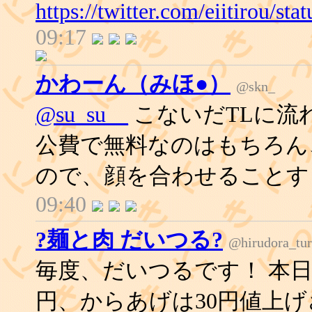
https://twitter.com/eiitirou/
09:17
かわーん（みほ●）
@skn_
@su_su__
こないだTLに流
公費で無料なのはもちろん
ので、顔を合わせることす
09:40
?麺と肉 だいつる?
@hirudora_tu
毎度、だいつるです！ 本日
円、からあげは30円値上