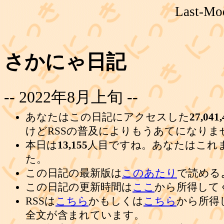
Last-Mod
さかにゃ日記
-- 2022年8月上旬 --
あなたはこの日記にアクセスした
27,041,
けどRSSの普及によりもうあてになりま
本日は
13,155
人目ですね。あなたはこれ
た。
この日記の最新版は
このあたり
で読める
この日記の更新時間は
ここ
から所得して
RSSは
こちら
かもしくは
こちら
から所得
全文が含まれています。