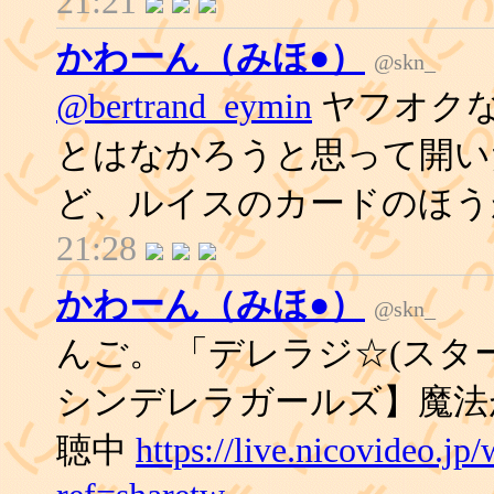
21:21
かわーん（みほ●）
@skn_
@bertrand_eymin
ヤフオク
とはなかろうと思って開い
ど、ルイスのカードのほう
21:28
かわーん（みほ●）
@skn_
んご。 「デレラジ☆(スタ
シンデレラガールズ】魔法が
聴中
https://live.nicovideo.j