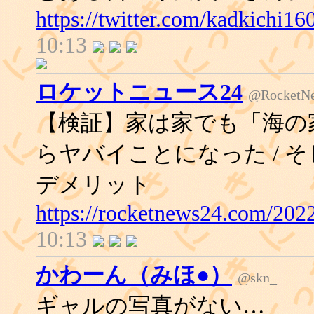
https://twitter.com/kadkichi1
10:13
ロケットニュース24
@RocketN
【検証】家は家でも「海の
らヤバイことになった / 
デメリット
https://rocketnews24.com/202
10:13
かわーん（みほ●）
@skn_
ギャルの写真がない…