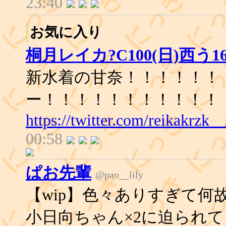
23:40
お気に入り
桐月レイカ?C100(日)西う16
新水着の甘奈！！！！！！
ー！！！！！！！！！！！
https://twitter.com/reikakrzk
00:58
ぱお先輩
@pao__lily
【wip】色々ありすぎて
小日向ちゃん×2に迫られ