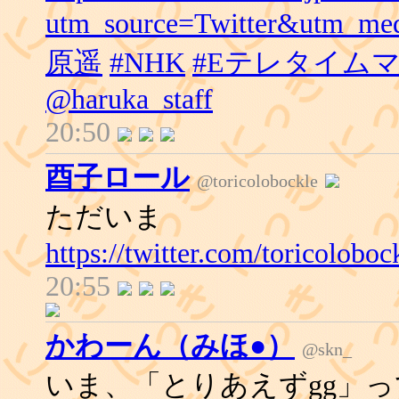
utm_source=Twitter&utm_me
原遥
#NHK
#Eテレタイム
@haruka_staff
20:50
酉子ロール
@toricolobockle
ただいま
https://twitter.com/toricolob
20:55
かわーん（みほ●）
@skn_
いま、「とりあえずgg」っ