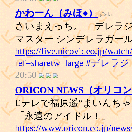
かわーん（みほ●）
@skn_
さいまえっち。 「デレラジ
マスター シンデレラガール
https://live.nicovideo.jp/watc
ref=sharetw_large
#デレラジ
20:50
ORICON NEWS（オリ
Eテレで福原遥“まいんちゃ
「永遠のアイドル！」
https://www.oricon.co.jp/new