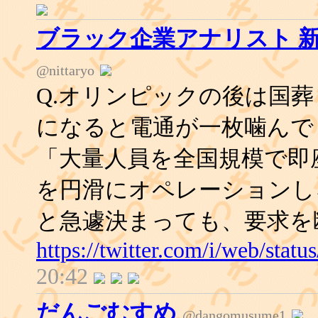
ブラック企業アナリスト 新
@nittaryo
Q.オリンピックの後は国
になると電通が一枚噛んでくる
「大量人員を全国規模で即
を円滑にオペレーションし
と急遽決まっても、要求を
https://twitter.com/i/web/sta
20:42
だんごむすめ
@dangomusume1