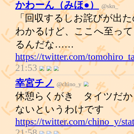
かわーん（みほ●）
@skn_
「回収するしお詫びが出た
わかるけど、ここへ至って
るんだな……
https://twitter.com/tomohiro
21:53
幸宮チノ
@chino_y
休憩らくがき タイツだか
ないというわけです
https://twitter.com/chino_y/s
21:58