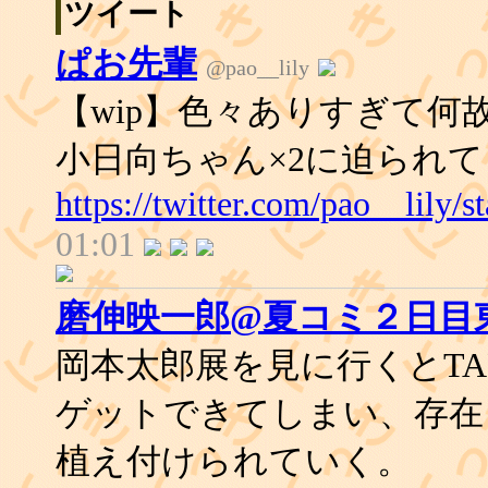
ツイート
ぱお先輩
@pao__lily
【wip】色々ありすぎて
小日向ちゃん×2に迫られ
https://twitter.com/pao__lily
01:01
磨伸映一郎@夏コミ２日目東
岡本太郎展を見に行くとTA
ゲットできてしまい、存在
植え付けられていく。