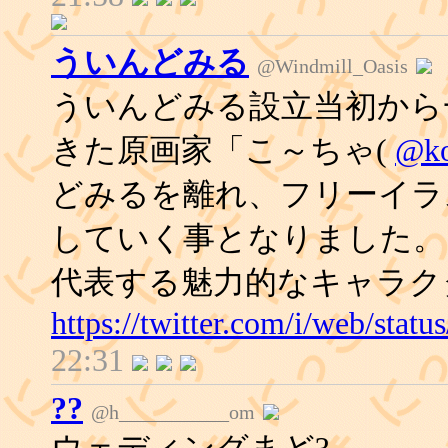
ういんどみる
@Windmill_Oasis
ういんどみる設立当初から
きた原画家「こ～ちゃ(
@ko
どみるを離れ、フリーイラ
していく事となりました。 
代表する魅力的なキャラク
https://twitter.com/i/web/sta
22:31
??
@h___________om