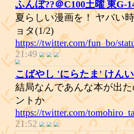
ふんぼ??＠C100土曜 東G-1
夏らしい漫画を！ ヤバい
ョタ(1/2)
https://twitter.com/fun_bo/st
21:49
こばやし 'にらたま' けん
結局なんであんな本が出た
ントか
https://twitter.com/tomohiro
21:52