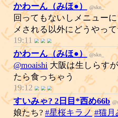
かわーん（みほ●）
@skn_
回ってもないしメニューに
メされる以外にどうやって
19:11
かわーん（みほ●）
@skn_
@moaishi
大阪は生しらすが
たら食っちゃう
19:12
すいみゃ? 2日目*西め66b
@s
娘たち?
#星桜キラノ
#猫月