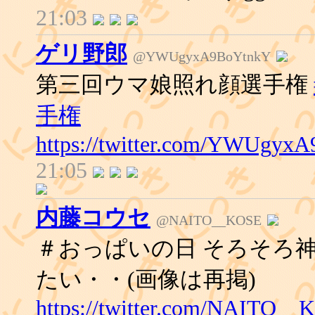
21:03
ゲリ野郎
@YWUgyxA9BoYtnkY
第三回ウマ娘照れ顔選手権
手権
https://twitter.com/YWUgyx
21:05
内藤コウセ
@NAITO__KOSE
＃おっぱいの日 そろそろ
たい・・(画像は再掲)
https://twitter.com/NAITO__