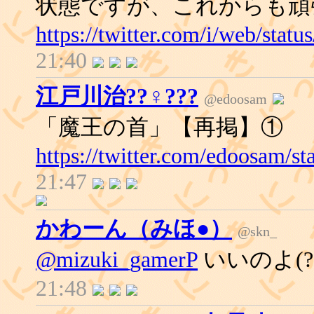
状態ですが、これからも頑
https://twitter.com/i/web/sta
21:40
江戸川治??♀???
@edoosam
「魔王の首」【再掲】①
https://twitter.com/edoosam/
21:47
かわーん（みほ●）
@skn_
@mizuki_gamerP
いいのよ(??
21:48