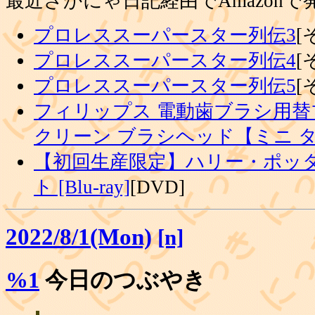
最近さかにゃ日記経由でAmazon
プロレススーパースター列伝3
[
プロレススーパースター列伝4
[
プロレススーパースター列伝5
[
フィリップス 電動歯ブラシ用替
クリーン ブラシヘッド【ミニ 
【初回生産限定】ハリー・ポッタ
ト [Blu-ray]
[DVD]
2022/8/1(Mon)
[n]
%1
今日のつぶやき