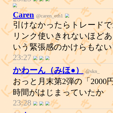
Caren
@caren_eth1
引けなかったらトレードで
リンク使いきれないほどあ
いう緊張感のかけらもない
23:27
かわーん（みほ●）
@skn_
おっと月末第2弾の「2000
時間がはじまっていたか
23:28