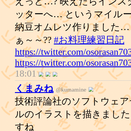
えっと…? 映えたらインス
ッターへ… というマイルー
納豆オムレツ作りました…
ぁ～～??
#お料理練習日記
https://twitter.com/osorasan
https://twitter.com/osorasan7
18:01
くまみね
@kumamine
技術評論社のソフトウェア
ルのイラストを描きました
すね