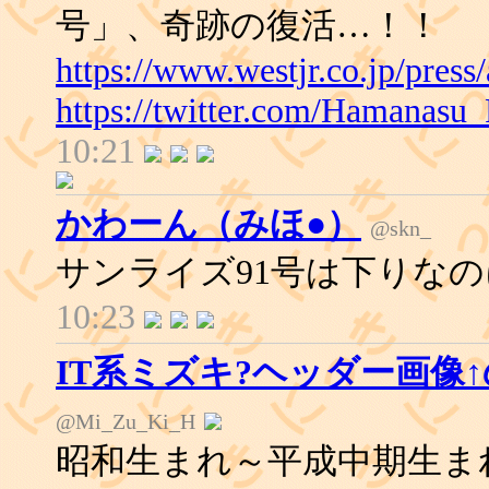
号」、奇跡の復活…！！
https://www.westjr.co.jp/press
https://twitter.com/Hamanas
10:21
かわーん（みほ●）
@skn_
サンライズ91号は下りな
10:23
IT系ミズキ?ヘッダー画像
@Mi_Zu_Ki_H
昭和生まれ～平成中期生ま