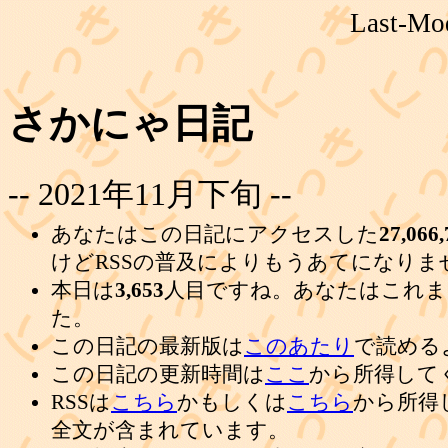
Last-Mod
さかにゃ日記
-- 2021年11月下旬 --
あなたはこの日記にアクセスした
27,066,
けどRSSの普及によりもうあてになりま
本日は
3,653
人目ですね。あなたはこれま
た。
この日記の最新版は
このあたり
で読める
この日記の更新時間は
ここ
から所得して
RSSは
こちら
かもしくは
こちら
から所得
全文が含まれています。