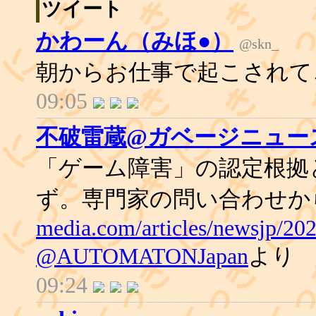
ツイート
かわーん（みほ●）
@skn_
朝からお仕事で起こされて
09:05
不破雷蔵@ガベージニュース
「ゲーム障害」の認定根拠
ず。専門家の問い合わせか
media.com/articles/newsjp/20
@AUTOMATONJapan
より
09:24