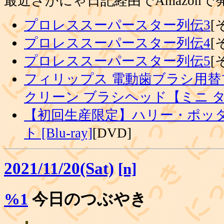
最近さかにゃ日記経由でAmazon
プロレススーパースター列伝3
[
プロレススーパースター列伝4
[
プロレススーパースター列伝5
[
フィリップス 電動歯ブラシ用替
クリーン ブラシヘッド【ミニ 
【初回生産限定】ハリー・ポッタ
ト [Blu-ray]
[DVD]
2021/11/20(Sat)
[n]
%1
今日のつぶやき