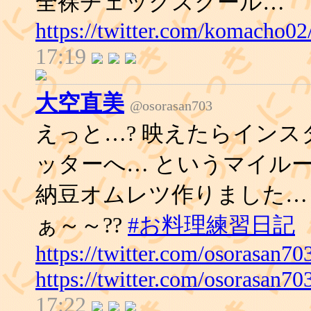
全裸チェックスクール…
https://twitter.com/komacho0
17:19
大空直美
@osorasan703
えっと…? 映えたらインス
ッターへ… というマイルー
納豆オムレツ作りました…
ぁ～～??
#お料理練習日記
https://twitter.com/osorasan
https://twitter.com/osorasan7
17:22