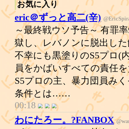
お気に入り
eric＠ずっと高二(辛)
@EricSpir
～最終戦ウソ予告～ 有罪率
獄し、レバノンに脱出した
不幸にも黒塗りのS5プロ(
員をかばいすべての責任を
S5プロの主、暴力団員み
条件とは……
00:18
わにたろー。?FANBOX
@wan