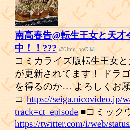
南高春告@転生王女と天才
中！！???
@Ume_boC
コミカライズ版転生王女と
が更新されてます！ ドラ
を得るのか… よろしくお
コ
https://seiga.nicovideo.jp
track=ct_episode
■コミック
https://twitter.com/i/web/sta