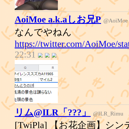
AoiMoe a.k.aしお兄P
@AoiMoe
なんでやねん
https://twitter.com/AoiMoe/s
22:31
リム@ILR「???」
@ILR_Rimu
[TwiPla] 【お花企画】