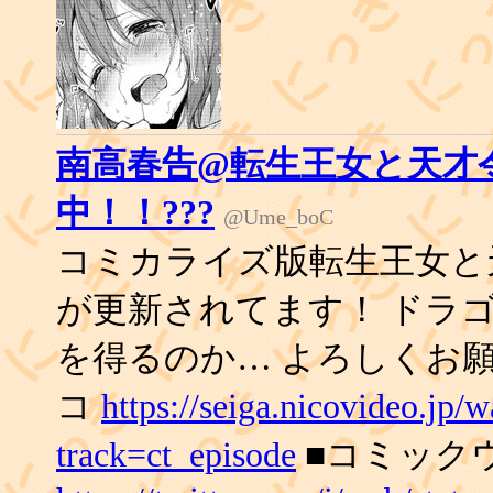
南高春告@転生王女と天才
中！！???
@Ume_boC
コミカライズ版転生王女と
が更新されてます！ ドラ
を得るのか… よろしくお
コ
https://seiga.nicovideo.jp
track=ct_episode
■コミック