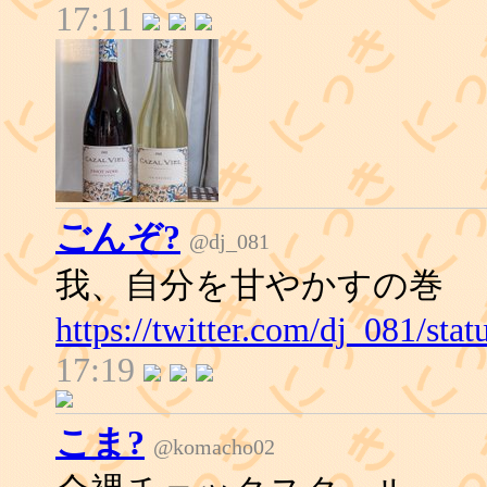
17:11
ごんぞ?
@dj_081
我、自分を甘やかすの巻
https://twitter.com/dj_081/st
17:19
こま?
@komacho02