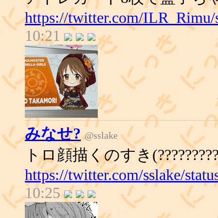
https://twitter.com/ILR_Rimu
10:21
みなせ?
@sslake
トロ顔描くのすき(?????????
https://twitter.com/sslake/st
10:25