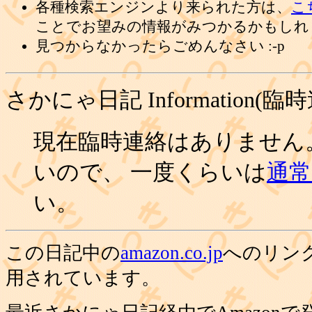
各種検索エンジンより来られた方は、
こ
ことでお望みの情報がみつかるかもしれ
見つからなかったらごめんなさい :-p
さかにゃ日記 Information(臨
現在臨時連絡はありません
いので、 一度くらいは
通常の
い。
この日記中の
amazon.co.jp
へのリン
用されています。