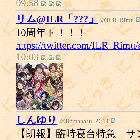
09:58
リム@ILR「???」
@ILR_Rimu
10周年ト！！！
https://twitter.com/ILR_Rimu
10:03
しんゆり
@Hamanasu_PC14
【朗報】臨時寝台特急「サン