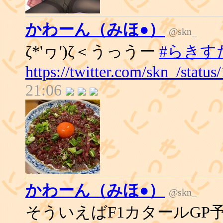
かわーん（みほ●）
@skn_
ζ*'ヮ')ζ＜うっうー
#らきす
https://twitter.com/skn_/stat
21:06
かわーん（みほ●）
@skn_
そういえばF1カタールGP