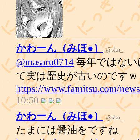
かわーん（みほ●）
@skn_
@masaru0714
毎年ではない
て実は歴史が古いのですｗ
https://www.famitsu.com/new
10:50
かわーん（みほ●）
@skn_
たまには醤油をですね