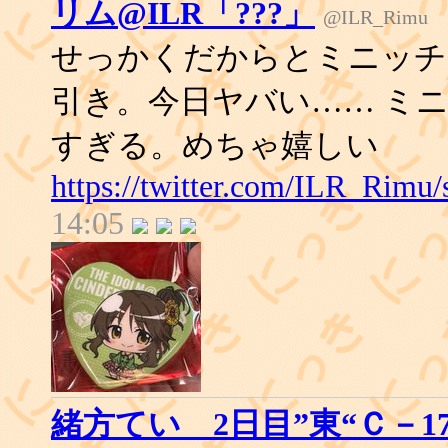
リム@ILR「???」
@ILR_Rimu
せっかくだからとミニッチ
引き。今日ヤバい…… ミ
すぎる。めちゃ嬉しい
https://twitter.com/ILR_Rimu
14:05
緒方てい 2日目”東“Ｃ－17