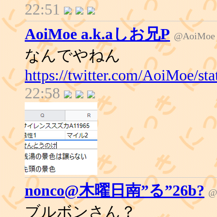
22:51
AoiMoe a.k.aしお兄P
@AoiMoe
なんでやねん
https://twitter.com/AoiMoe/s
22:58
nonco@木曜日南”る”26b?
@
ブルボンさん？