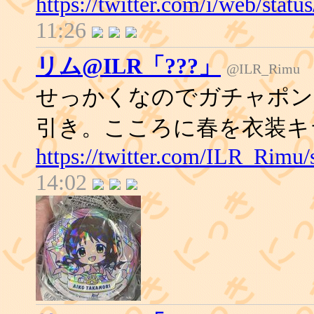
https://twitter.com/i/web/sta
11:26
リム@ILR「???」
@ILR_Rimu
せっかくなのでガチャポン
引き。こころに春を衣装キ
https://twitter.com/ILR_Rimu
14:02