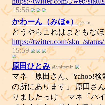
https://twitter.com/i/web/sta
15:56
かわーん（みほ●）
@skn_
どうやらこれはまともなほ
https://twitter.com/skn_/stat
15:59
原田ひとみ
@vhitomin
マネ「原田さん、Yahoo
の所にあります」 原田さ
りましたっけ」 マネ「パ