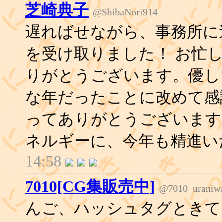
芝崎典子
@ShibaNori914
遅ればせながら、事務所に
を受け取りました！ お忙
りがとうございます。優しい
な年だったことに改めて感
ってありがとうございます
ネルギーに、今年も精進い
14:58
7010[CG集販売中]
@7010_uraniw
んご、ハッシュタグときて