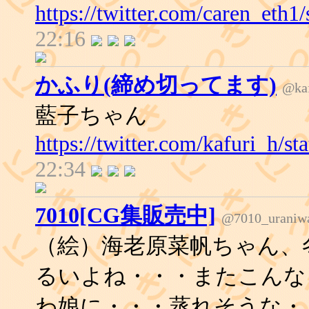
https://twitter.com/caren_eth
22:16
かふり(締め切ってます)
@kaf
藍子ちゃん
https://twitter.com/kafuri_h/
22:34
7010[CG集販売中]
@7010_uraniw
（絵）海老原菜帆ちゃん、
るいよね・・・またこんな
わ娘に・・・蒸れそうな・