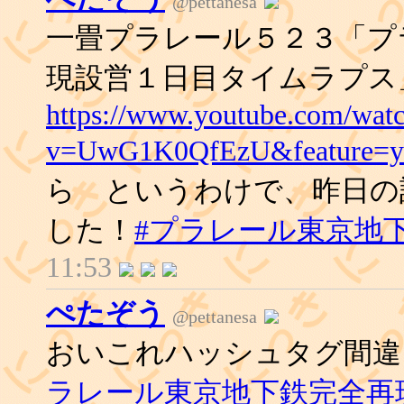
@pettanesa
一畳プラレール５２３「プ
現設営１日目タイムラプス
https://www.youtube.com/wat
v=UwG1K0QfEzU&feature=yo
ら というわけで、昨日の
した！
#プラレール東京地
11:53
ぺたぞう
@pettanesa
おいこれハッシュタグ間
ラレール東京地下鉄完全再