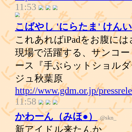
11:53
こばやし 'にらたま' けん
これあればiPadをお腹に
現場で活躍する、サンコー
ース『手ぶらットショルダー
ジュ秋葉原
http://www.gdm.or.jp/pressre
11:58
かわーん（みほ●）
@skn_
新アイドル来たんか