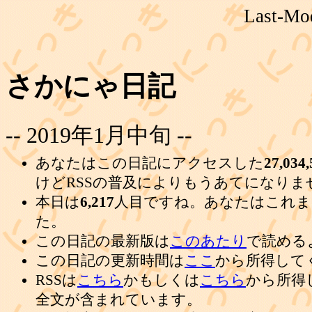
Last-Mod
さかにゃ日記
-- 2019年1月中旬 --
あなたはこの日記にアクセスした
27,034,
けどRSSの普及によりもうあてになりま
本日は
6,217
人目ですね。あなたはこれま
た。
この日記の最新版は
このあたり
で読める
この日記の更新時間は
ここ
から所得して
RSSは
こちら
かもしくは
こちら
から所得
全文が含まれています。