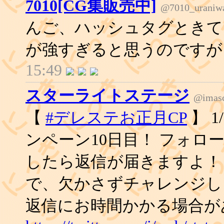
7010[CG集販売中]
@7010_uraniw
んご、ハッシュタグときて
が強すぎると思うのですが
15:49
スターライトステージ
@imasc
【
#デレステお正月CP
】 
ンペーン10日目！ フォロ
したら返信が届きますよ！
で、欠かさずチャレンジし
返信にお時間かかる場合が