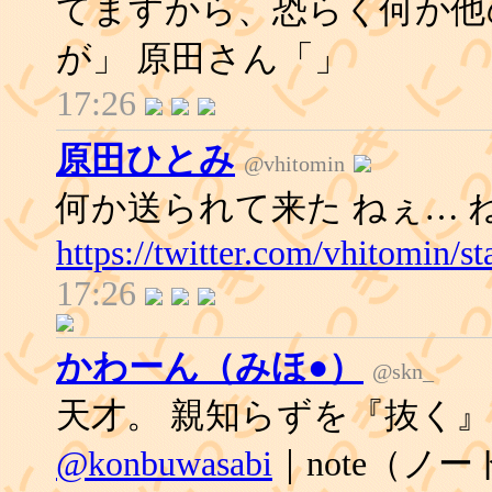
てますから、恐らく何か他
が」 原田さん「」
17:26
原田ひとみ
@vhitomin
何か送られて来た ねぇ… ねぇ
https://twitter.com/vhitomin/
17:26
かわーん（みほ●）
@skn_
天才。 親知らずを『抜く
@konbuwasabi
｜note（ノー