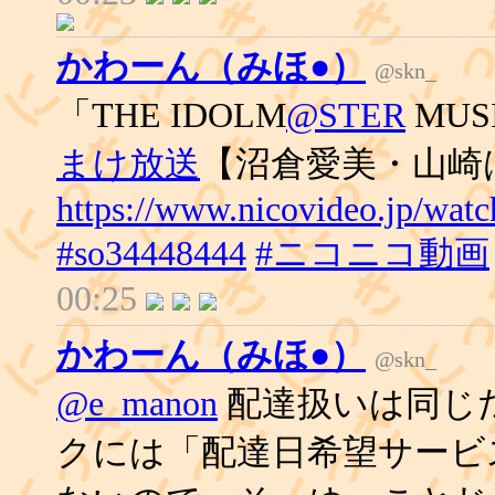
かわーん（みほ●）
@skn_
「THE IDOLM
@STER
MUSI
まけ放送
【沼倉愛美・山崎
https://www.nicovideo.jp/watc
#so34448444
#ニコニコ動画
00:25
かわーん（みほ●）
@skn_
@e_manon
配達扱いは同じ
クには「配達日希望サービ