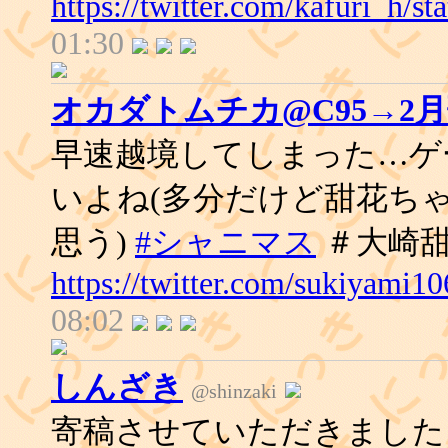
https://twitter.com/kafuri_h/
01:30
オカダトムチカ@C95→2
早速越境してしまった…ゲ
いよね(多分だけど甜花ち
思う)
#シャニマス
＃大崎
https://twitter.com/sukiyami
08:02
しんざき
@shinzaki
寄稿させていただきました Bo