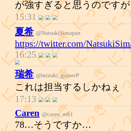
が強すぎると思うのですが
15:31
夏希
@NatsukiSimapan
https://twitter.com/NatsukiS
16:25
瑞希
@mizuki_gamerP
これは担当するしかねぇ
17:13
Caren
@caren_eth1
78…そうですか…