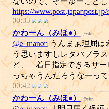
ないので、そーゆーことじ
https://www.post.japanpost.jp
00:33
かわーん（みほ●）
@skn_
@e_manon
うんまぁ理屈は
う思いますしレタパプラス
ど、「着日指定できるサー
っちゃうんだろうなーって
00:42
かわーん（みほ●）
@skn_
@e_manon
「明日届く保証