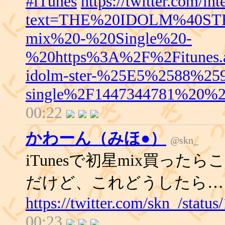
#iTunes
https://twitter.com/int
text=THE%20IDOLM%40S
mix%20-%20Single%20-
%20https%3A%2F%2Fitunes.
idolm-ster-%25E5%2588%2
single%2F1447344781%20%23
00:22
かわーん（みほ●）
@skn_
iTunesで初星mix買っ
だけど、これどうしたら
https://twitter.com/skn_/stat
00:23