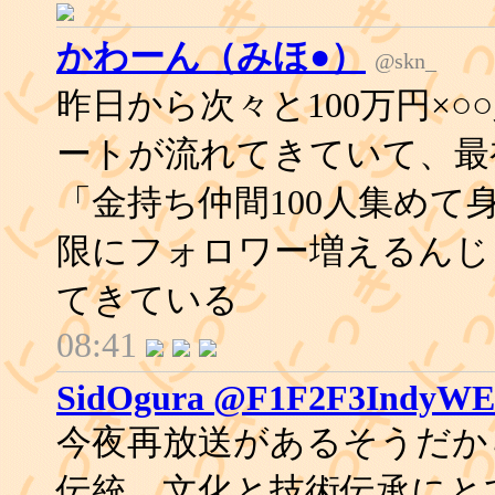
かわーん（みほ●）
@skn_
昨日から次々と100万円×
ートが流れてきていて、最
「金持ち仲間100人集めて
限にフォロワー増えるんじ
てきている
08:41
SidOgura @F1F2F3IndyW
今夜再放送があるそうだか
伝統、文化と技術伝承にと