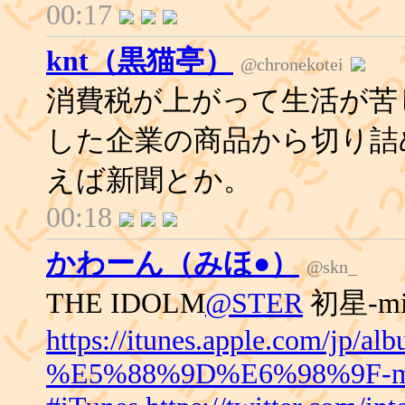
00:17
knt（黒猫亭）
@chronekotei
消費税が上がって生活が苦
した企業の商品から切り詰
えば新聞とか。
00:18
かわーん（みほ●）
@skn_
THE IDOLM
@STER
初星-mix 
https://itunes.apple.com/jp/al
%E5%88%9D%E6%98%9F-mix-