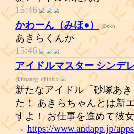
15:46
かわーん（みほ●）
@skn_
あきらくんか
15:46
アイドルマスター シンデ
@imascg_chihiro
新たなアイドル「砂塚あき
た！ あきらちゃんとは新
すよ！ お仕事を進めて彼
→
https://www.andapp.jp/app