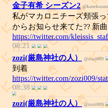
金子有希 シーズン2
@kanekosan
私がマカロニチーズ頬張ってる
からお知らせ来てた?? 新
https://twitter.com/kleissis_s
08:21
zozi(厳島神社の人）
@zozi009
到着
https://twitter.com/zozi009/s
08:38
zozi(厳島神社の人）
@zozi009