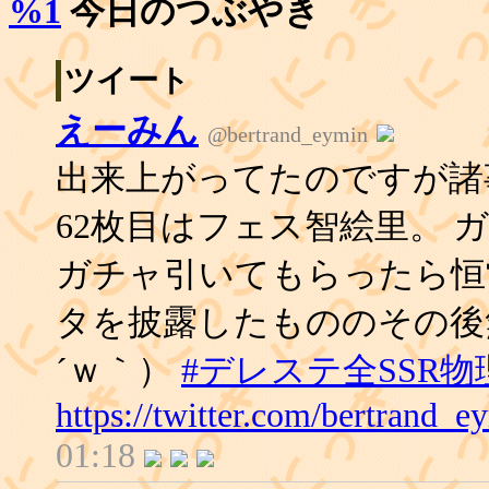
%1
今日のつぶやき
ツイート
えーみん
@bertrand_eymin
出来上がってたのですが諸
62枚目はフェス智絵里。 
ガチャ引いてもらったら恒
タを披露したもののその後
´ｗ｀）
#デレステ全SSR
https://twitter.com/bertrand
01:18