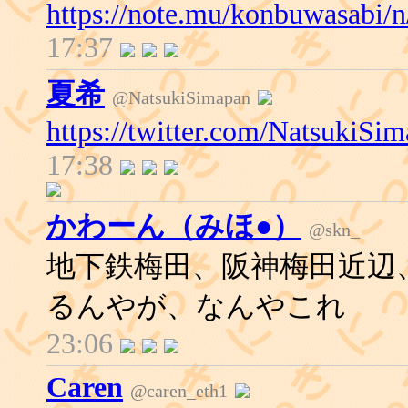
https://note.mu/konbuwasabi/
17:37
夏希
@NatsukiSimapan
https://twitter.com/NatsukiS
17:38
かわーん（みほ●）
@skn_
地下鉄梅田、阪神梅田近辺
るんやが、なんやこれ
23:06
Caren
@caren_eth1