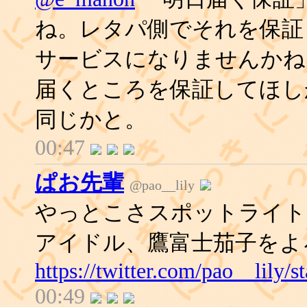
ね。レタパ側でそれを保証
サービスになりませんかね
届くところを保証してほし
同じかと。
00:47
ぱお先輩
@pao__lily
やっとこさスポットライト
アイドル、鷹富士茄子をよ
https://twitter.com/pao__lily
00:49