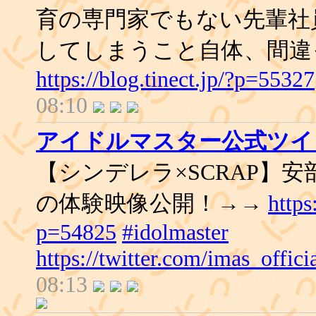
育の専門家でもない先輩社
してしまうこと自体、間違
https://blog.tinect.jp/?p=55327
08:10
アイドルマスター公式ツイ
【シンデレラ×SCRAP】
の体験映像公開！→→
https
p=54825
#idolmaster
https://twitter.com/imas_offi
08:13