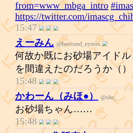
from=www_mbga_intro
#imas
https://twitter.com/imascg_ch
15:47
えーみん
@bertrand_eymin
何故か既にお砂場アイドル
を間違えたのだろうか（）
15:48
かわーん（みほ●）
@skn_
お砂場ちゃん……
15:48