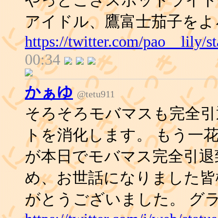
やっとこさスポットライト
アイドル、鷹富士茄子をよ
https://twitter.com/pao__lily
00:34
かぁゆ
@tetu911
そろそろモバマスも完全引
トを消化します。 もう一
が本日でモバマス完全引退
め、お世話になりました皆
がとうございました。 グ