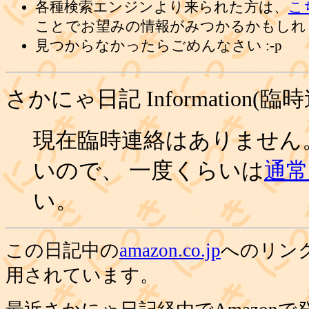
各種検索エンジンより来られた方は、
こ
ことでお望みの情報がみつかるかもしれ
見つからなかったらごめんなさい :-p
さかにゃ日記 Information(臨
現在臨時連絡はありません
いので、 一度くらいは
通常の
い。
この日記中の
amazon.co.jp
へのリン
用されています。