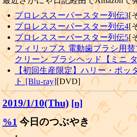
最近さかにゃ日記経由でAmazon
プロレススーパースター列伝3
[
プロレススーパースター列伝4
[
プロレススーパースター列伝5
[
フィリップス 電動歯ブラシ用替
クリーン ブラシヘッド【ミニ 
【初回生産限定】ハリー・ポッタ
ト [Blu-ray]
[DVD]
2019/1/10(Thu)
[n]
%1
今日のつぶやき