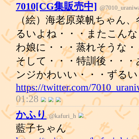
7010[CG集販売中]
@7010_uraniw
（絵）海老原菜帆ちゃん、
るいよね・・・またこんな
わ娘に・・・蒸れそうな・
そして・・・特訓後・・・
ンジかわいい・・・ずるい
https://twitter.com/7010_ura
01:28
かふり
@kafuri_h
藍子ちゃん