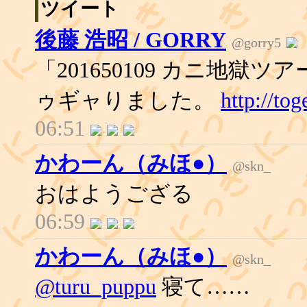
ツイート
後藤 浩昭 / GORRY
@gorry5
「201650109 カニ地獄ツアー
ゥギャりました。
http://to
06:51
かわーん（みほ●）
@skn_
おはようござる
06:59
かわーん（みほ●）
@skn_
@turu_puppu
寝て……