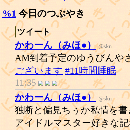
%1
今日のつぶやき
ツイート
かわーん（みほ●）
@skn_
AM到着予定のゆうびんや
ございます
#11時間睡眠
11:35
かわーん（みほ●）
@skn_
独断と偏見ちぅか私情を書き
アイドルマスター好きな記