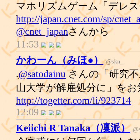
マホリズムゲーム「デレス
http://japan.cnet.com/sp/cnet
@cnet_japan
さんから
11:53
かわーん（みほ●）
@skn_
.
@satodainu
さんの「研究不
山大学が解雇処分に」をお
http://togetter.com/li/923714
12:09
Keiichi R Tanaka（凜派）
@s