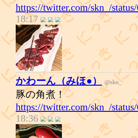
https://twitter.com/skn_/stat
18:17
かわーん（みほ●）
@skn_
豚の角煮！
https://twitter.com/skn_/stat
18:36