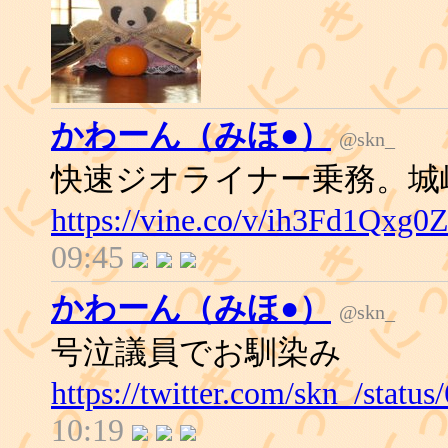
かわーん（みほ●）
@skn_
快速ジオライナー乗務。城
https://vine.co/v/ih3Fd1Qxg0
09:45
かわーん（みほ●）
@skn_
号泣議員でお馴染み
https://twitter.com/skn_/stat
10:19