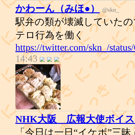
かわーん（みほ●）
@skn_
駅弁の類が壊滅していたの
テロ行為を働く
https://twitter.com/skn_/stat
14:43
NHK大阪 広報大使ボイ
「今日は一日“イケボ”三昧