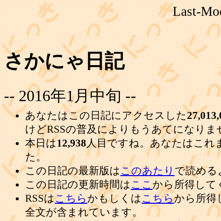
Last-Mod
さかにゃ日記
-- 2016年1月中旬 --
あなたはこの日記にアクセスした
27,013,
けどRSSの普及によりもうあてになりま
本日は
12,938
人目ですね。あなたはこれ
た。
この日記の最新版は
このあたり
で読める
この日記の更新時間は
ここ
から所得して
RSSは
こちら
かもしくは
こちら
から所得
全文が含まれています。