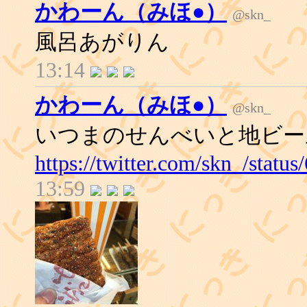
かわーん（みほ●）
@skn_
風呂あがりん
13:14
かわーん（みほ●）
@skn_
いつまのせんべいと地ビー
https://twitter.com/skn_/stat
13:59