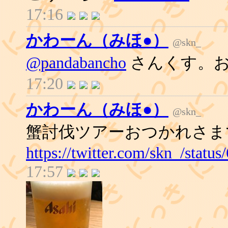
17:16
かわーん（みほ●）
@skn_
@pandabancho
さんくす。
17:20
かわーん（みほ●）
@skn_
蟹討伐ツアーおつかれさま
https://twitter.com/skn_/stat
17:57