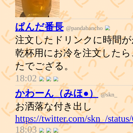
ぱんだ番長
@pandabancho
注文したドリンクに時間が
乾杯用にお冷を注文したら
たでござる。
18:02
かわーん（みほ●）
@skn_
お洒落な付き出し
https://twitter.com/skn_/stat
18:03