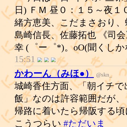
日) ＦＭ 昼０：１５～夜１
緒方恵美、こだまさおり、
島崎信長、佐藤拓也 《司会
幸 (゜ー゜*)。oO(聞くし
15:51
かわーん（みほ●）
@skn_
城崎香住方面、「朝イチで
飯」なのは許容範囲だが、
帰路に着いたら帰阪する頃
こうつらい
#ただいま