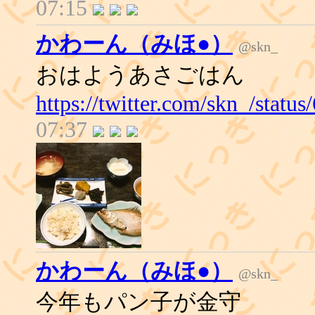
07:15
かわーん（みほ●）
@skn_
おはようあさごはん
https://twitter.com/skn_/stat
07:37
かわーん（みほ●）
@skn_
今年もパン子が金守