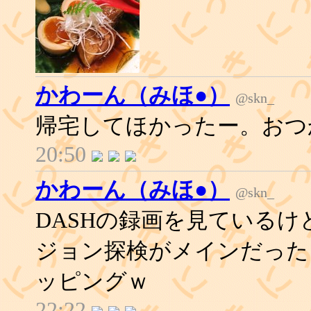
かわーん（みほ●）
@skn_
帰宅してほかったー。おつ
20:50
かわーん（みほ●）
@skn_
DASHの録画を見ている
ジョン探検がメインだった
ッピングｗ
22:22