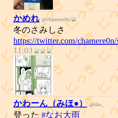
かめれ
@chamere0n
冬のさみしさ
https://twitter.com/chamere0
11:03
かわーん（みほ●）
@skn_
登った
#なお大雨