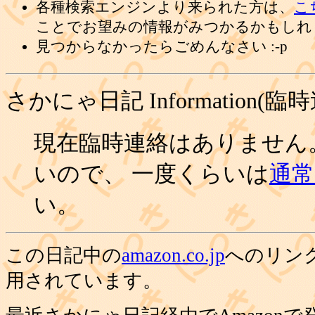
各種検索エンジンより来られた方は、
こ
ことでお望みの情報がみつかるかもしれ
見つからなかったらごめんなさい :-p
さかにゃ日記 Information(臨
現在臨時連絡はありません
いので、 一度くらいは
通常の
い。
この日記中の
amazon.co.jp
へのリン
用されています。