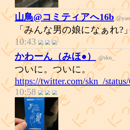
山鳥@コミティアへ16b
@yam
「みんな男の娘になぁれ?
10:43
かわーん（みほ●）
@skn_
ついに。ついに。
https://twitter.com/skn_/stat
10:58