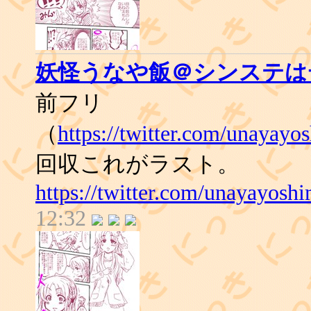
妖怪うなや飯＠シンステはデ
前フリ
（
https://twitter.com/unayay
回収これがラスト。
https://twitter.com/unayayos
12:32