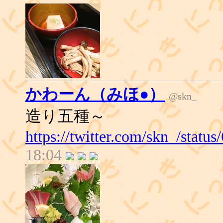
かわーん（みほ●）
@skn_
造り五種～
https://twitter.com/skn_/stat
18:04