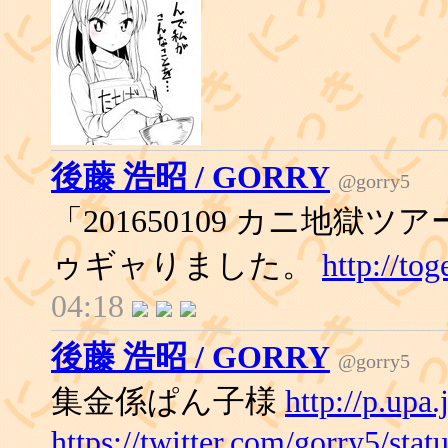
後藤 浩昭 / GORRY
@gorry5
「201650109 カニ地獄ツアー
ゥギャりました。
http://to
04:18
後藤 浩昭 / GORRY
@gorry5
集金係ぱん子様
http://p.upa
https://twitter.com/gorry5/st