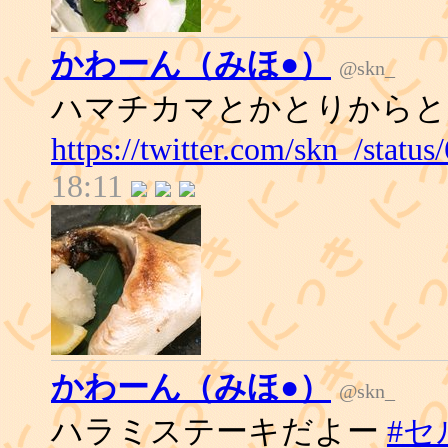
かわーん（みほ●）
@skn_
ハマチカマとかとりからと
https://twitter.com/skn_/stat
18:11
かわーん（みほ●）
@skn_
ハラミステーキだよー
#