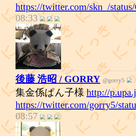
https://twitter.com/skn_/stat
08:33
後藤 浩昭 / GORRY
@gorry5
集金係ぱん子様
http://p.upa
https://twitter.com/gorry5/st
08:57