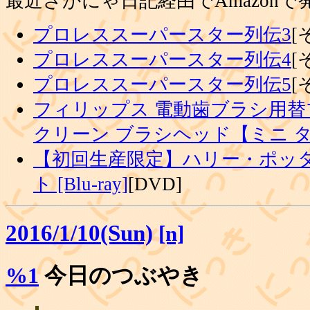
最近さかにゃ日記経由でAmazon
プロレススーパースター列伝3
[
プロレススーパースター列伝4
[
プロレススーパースター列伝5
[
フィリップス 電動歯ブラシ用替
クリーン ブラシヘッド【ミニ 
【初回生産限定】ハリー・ポッタ
ト [Blu-ray]
[DVD]
2016/1/10(Sun)
[n]
%1
今日のつぶやき