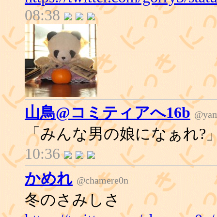
08:38
山鳥@コミティアへ16b
@yam
「みんな男の娘になぁれ?
10:36
かめれ
@chamere0n
冬のさみしさ