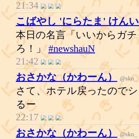
21:34
こばやし 'にらたま' けん
本日の名言「いいからガチャ
ろ！」
#newshauN
21:42
おさかな（かわーん）
@skn_
さて、ホテル戻ったのでシ
るー
22:17
おさかな（かわーん）
@skn_