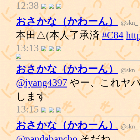
12:38
おさかな（かわーん）
@skn_
本田△(本人了承済
#C84
htt
13:13
おさかな（かわーん）
@skn_
@iyang4397
やー、これヤバ
します
13:15
おさかな（かわーん）
@skn_
@pandabancho
そだね。