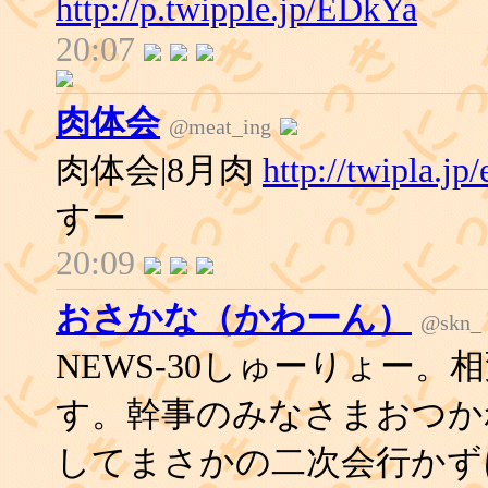
http://p.twipple.jp/EDkYa
20:07
肉体会
@meat_ing
肉体会|8月肉
http://twipla.jp
すー
20:09
おさかな（かわーん）
@skn_
NEWS-30しゅーりょー
す。幹事のみなさまおつか
してまさかの二次会行かず