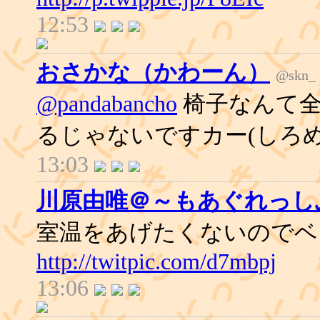
12:53
おさかな（かわーん）
@skn_
@pandabancho
椅子なんて全
るじゃないですカー(しろ
13:03
川原由唯＠～もあぐれっし
室温をあげたくないのでベ
http://twitpic.com/d7mbpj
13:06