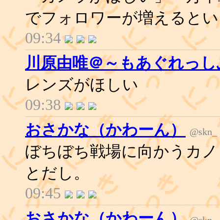
でフォロワーが増えるとい
09:34
川原由唯＠～もあぐれっし
レンズがほしい
09:38
おさかな（かわーん）
@skn_
ぼちぼち戦場に向かうカノ
とだし。
09:45
おさかな（かわーん）
@skn_