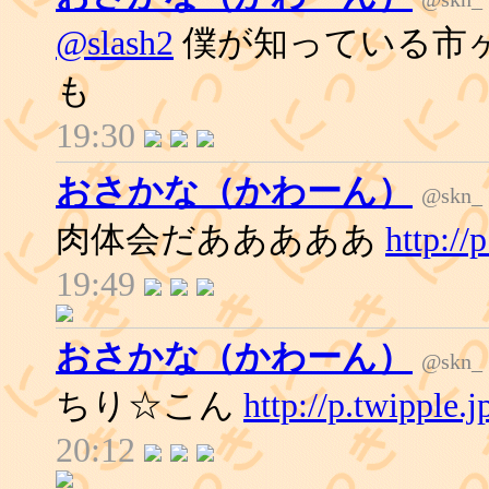
@slash2
僕が知っている市
も
19:30
おさかな（かわーん）
@skn_
肉体会だあああああ
http:/
19:49
おさかな（かわーん）
@skn_
ちり☆こん
http://p.twipple
20:12