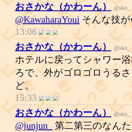
おさかな（かわーん）
@skn_
@KawaharaYoui
そんな技が
13:06
おさかな（かわーん）
@skn_
ホテルに戻ってシャワー浴
ろで、外がゴロゴロうるさ
ど。
15:33
おさかな（かわーん）
@skn_
@junjun_
第二第三のなんた