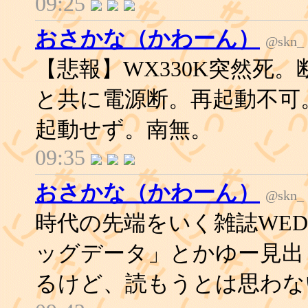
09:25
おさかな（かわーん）
@skn_
【悲報】WX330K突然死
と共に電源断。再起動不可
起動せず。南無。
09:35
おさかな（かわーん）
@skn_
時代の先端をいく雑誌WE
ッグデータ」とかゆー見出
るけど、読もうとは思わな