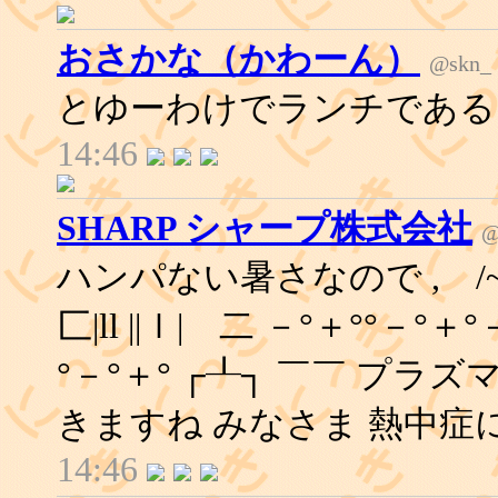
おさかな（かわーん）
@skn_
とゆーわけでランチであ
14:46
SHARP シャープ株式会社
@
ハンパない暑さなので , /~|ヽ
匚|ll ||ｌ| 二 －°＋°°－°＋
°－°＋° ┌┸┐ ￣￣ プラ
きますね みなさま 熱中症
14:46