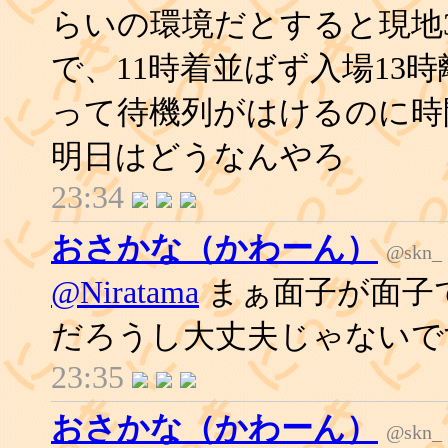
らいの環境だとすると現地
で、11時着並ばず入場13
って待機列がはけるのに時
明日はどうなんやろ
23:34
おさかな（かわーん）
@skn_
@Niratama
まぁ面子が面子
だろうし大丈夫じゃないで
23:35
おさかな（かわーん）
@skn_