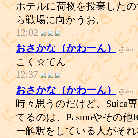
ホテルに荷物を投棄したの
ら戦場に向かうお。
12:02
おさかな（かわーん）
@skn_
こく☆てん
12:37
おさかな（かわーん）
@skn_
時々思うのだけど、Suic
てるのは、Pasmoやその
ー解釈をしている人がそれ