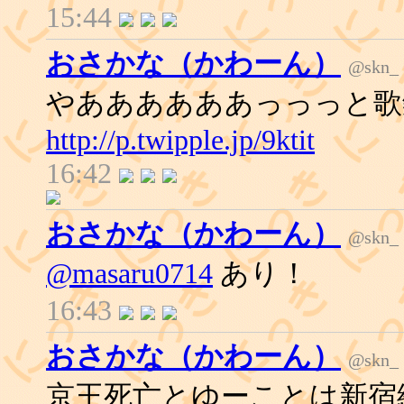
15:44
おさかな（かわーん）
@skn_
やああああああっっっと歌
http://p.twipple.jp/9ktit
16:42
おさかな（かわーん）
@skn_
@masaru0714
あり！
16:43
おさかな（かわーん）
@skn_
京王死亡とゆーことは新宿