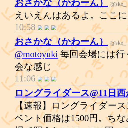
おさかな（かわーん）
@skn_
えいえんはあるよ。ここに
10:58
おさかな（かわーん）
@skn_
@motoyuki
毎回会場には行
会な感じ
11:06
ロングライダース@11日西か
【速報】ロングライダース3.
ベント価格は1500円。ちな