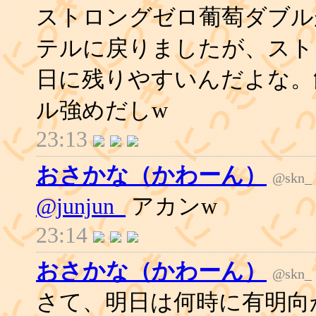
ストロングゼロ葡萄ダブル
テルに戻りましたが、スト
日に残りやすいんだよな。
ル強めだしw
23:13
おさかな（かわーん）
@skn_
@junjun_
アカンw
23:14
おさかな（かわーん）
@skn_
さて、明日は何時に有明向