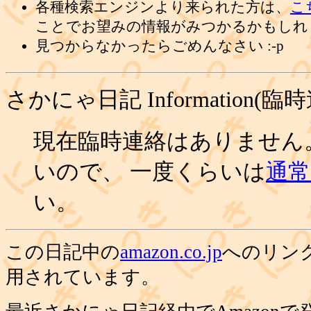
各種検索エンジンより来られた方は、
こ
ことでお望みの情報がみつかるかもしれ
見つからなかったらごめんなさい :-p
さかにゃ日記 Information(臨
現在臨時連絡はありません
いので、 一度くらいは
通常の
い。
この日記中の
amazon.co.jp
へのリン
用されています。