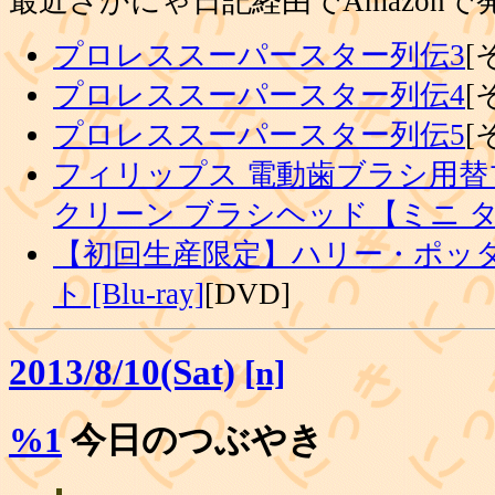
最近さかにゃ日記経由でAmazon
プロレススーパースター列伝3
[
プロレススーパースター列伝4
[
プロレススーパースター列伝5
[
フィリップス 電動歯ブラシ用替
クリーン ブラシヘッド【ミニ 
【初回生産限定】ハリー・ポッタ
ト [Blu-ray]
[DVD]
2013/8/10(Sat)
[n]
%1
今日のつぶやき