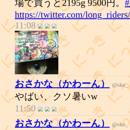
場で買うと2195g 9500円。
https://twitter.com/long_ride
11:08
おさかな（かわーん）
@skn_
やばい、クソ暑いw
11:50
おさかな（かわーん）
@skn_