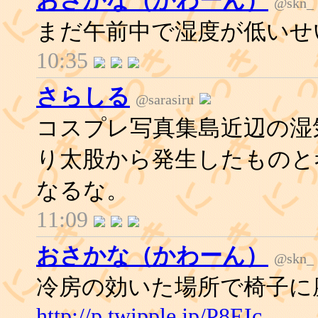
@skn_
まだ午前中で湿度が低いせ
10:35
さらしる
@sarasiru
コスプレ写真集島近辺の湿
り太股から発生したものと
なるな。
11:09
おさかな（かわーん）
@skn_
冷房の効いた場所で椅子に
http://p.twipple.jp/P8EIc