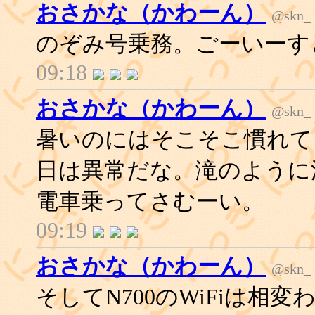
おさかな（かわーん）
@skn_
のぞみ号乗務。ごーいーす
09:18
おさかな（かわーん）
@skn_
暑いのにはそこそこ慣れて
日は異常だな。滝のように
電車乗ってさむーい。
09:19
おさかな（かわーん）
@skn_
そしてN700のWiFiは相