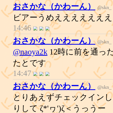
おさかな（かわーん）
@skn_
ビアーうめええええええ
14:46
おさかな（かわーん）
@skn_
@naoya2k
12時に前を通っ
たとです
14:47
おさかな（かわーん）
@skn_
とりあえずチェックインし
りして ζ*'ヮ')ζ＜うっうー