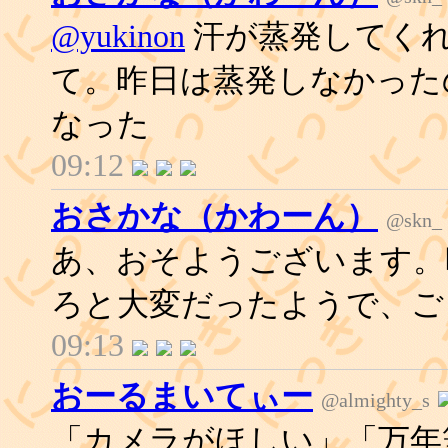
@yukinon
汗が蒸発してく
て。昨日は蒸発しなかった
なった
09:12
おさかな（かわーん）
@skn_
あ、おそようございます。
ろと大変だったようで、ご
09:13
おーるまいてぃー
@almighty_s
「カメラがほしい」「万年