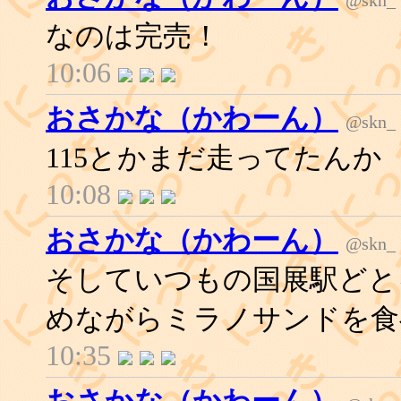
なのは完売！
10:06
おさかな（かわーん）
@skn_
115とかまだ走ってたんか
10:08
おさかな（かわーん）
@skn_
そしていつもの国展駅どと
めながらミラノサンドを食
10:35
おさかな（かわーん）