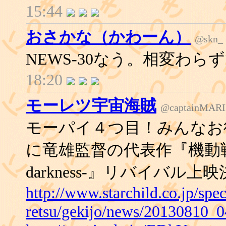
15:44
おさかな（かわーん）
@skn_
NEWS-30なう。相変わら
18:20
モーレツ宇宙海賊
@captainMAR
モーパイ４つ目！みんなお
に竜雄監督の代表作『機動戦艦ナデ
darkness-』リバイバ
http://www.starchild.co.jp/spe
retsu/gekijo/news/20130810_0