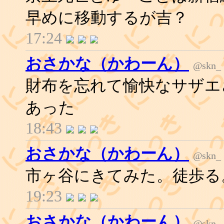
早めに移動するが吉？
17:24
おさかな（かわーん）
@skn_
財布を忘れて愉快なサザエ
あった
18:43
おさかな（かわーん）
@skn_
市ヶ谷にきてみた。徒歩る
19:23
おさかな（かわーん）
@skn_