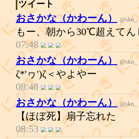
ツイート
おさかな（かわーん）
@skn_
もー、朝から30℃超えて
07:48
おさかな（かわーん）
@skn_
ζ*'ヮ')ζ＜やよやー
08:48
おさかな（かわーん）
@skn_
【ほぼ死】扇子忘れた
08:53