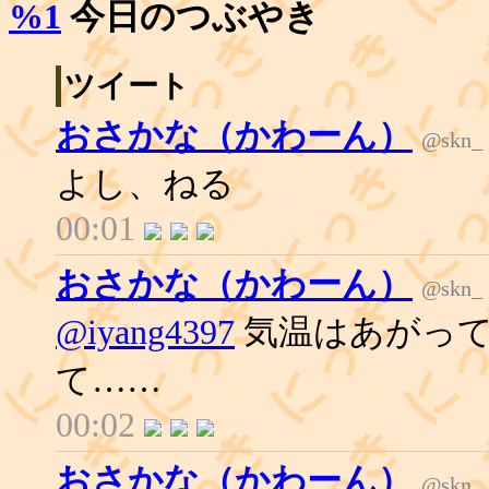
%1
今日のつぶやき
ツイート
おさかな（かわーん）
@skn_
よし、ねる
00:01
おさかな（かわーん）
@skn_
@iyang4397
気温はあがって
て……
00:02
おさかな（かわーん）
@skn_