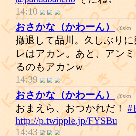
14:10
おさかな（かわーん）
@skn_
撤退して品川。久しぶりに
レはアカン。あと、アンミ
るのもアカンw
14:39
おさかな（かわーん）
@skn_
おまえら、おつかれだ！
http://p.twipple.jp/FYSBu
14:43