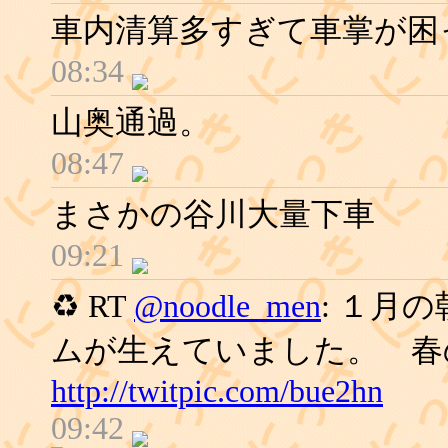
車内清算多すぎて車掌が困
08:34
山奥通過。
08:47
まさかの谷川大量下車
09:21
♻ RT
@noodle_men
: １月
ムが生えていました。 
http://twitpic.com/bue2hn
09:42