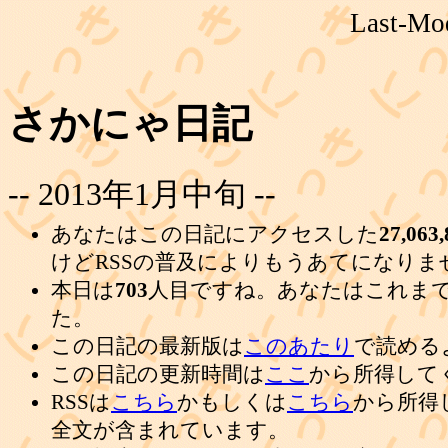
Last-Mod
さかにゃ日記
-- 2013年1月中旬 --
あなたはこの日記にアクセスした
27,063,
けどRSSの普及によりもうあてになりま
本日は
703
人目ですね。あなたはこれま
た。
この日記の最新版は
このあたり
で読める
この日記の更新時間は
ここ
から所得して
RSSは
こちら
かもしくは
こちら
から所得
全文が含まれています。