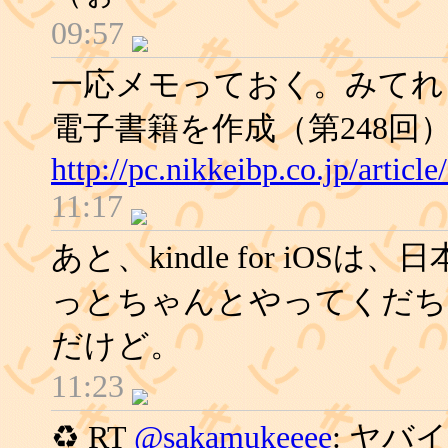
09:57
一応メモっておく。みてれぅ:
電子書籍を作成（第248回）：P
http://pc.nikkeibp.co.jp/artic
11:17
あと、kindle for iO
っとちゃんとやってくだち
だけど。
11:23
♻ RT
@sakamukeeee
: ヤバ