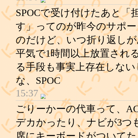
SPOCで受け付けたあと
す」ってのが昨今のサポー
のだけど、いつ折り返しが
平気で1時間以上放置され
る手段も事実上存在しない
な、SPOC
15:37
ごりーかーの代車って、AC
デカかったり、ナビが3つ
席にキーボードがついてた