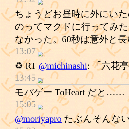
ちょうどお昼時に外にいた
のってマクドに行ってみた
なかった。60秒は意外と長
13:07
♻ RT
@michinashi
: 「六
13:45
モバゲー ToHeart だと……
15:05
@moriyapro
たぶんそんな