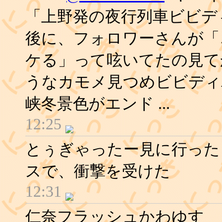
「上野発の夜行列車ビビデ
後に、フォロワーさんが「
ケる」って呟いてたの見て
うなカモメ見つめビビディ
峡冬景色がエンド ...
12:25
とぅぎゃったー見に行った
スで、衝撃を受けた
12:31
仁奈フラッシュかわゆす