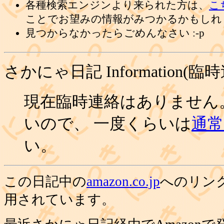
各種検索エンジンより来られた方は、
こ
ことでお望みの情報がみつかるかもしれ
見つからなかったらごめんなさい :-p
さかにゃ日記 Information(臨
現在臨時連絡はありません
いので、 一度くらいは
通常の
い。
この日記中の
amazon.co.jp
へのリン
用されています。