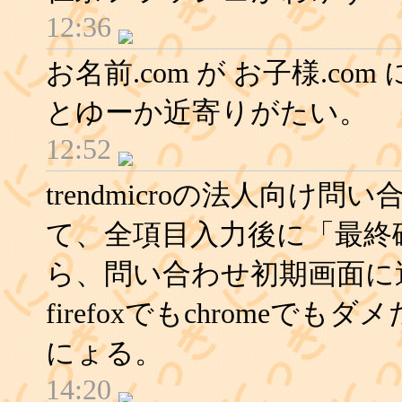
12:36
お名前.com が お子様.c
とゆーか近寄りがたい。
12:52
trendmicroの法人向け
て、全項目入力後に「最終
ら、問い合わせ初期画面に遷
firefoxでもchrome
にょる。
14:20