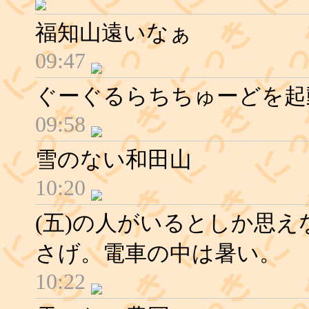
福知山遠いなぁ
09:47
ぐーぐるらちちゅーどを起
09:58
雪のない和田山
10:20
(五)の人がいるとしか思
さげ。電車の中は暑い。
10:22