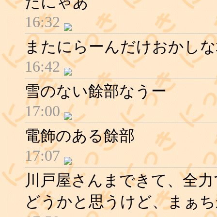
たにゃあ
16:32
またにらーんだけおかしな
16:42
雪のない餘部なうー
17:00
電飾のある餘部
17:07
川戸屋さんまできて、全力
どうかと思うけど、まぁち