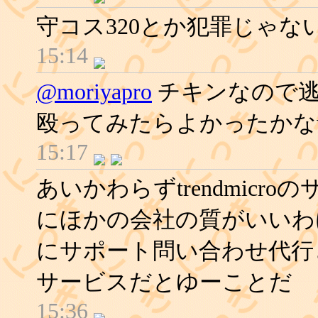
守コス320とか犯罪じゃな
15:14
@moriyapro
チキンなので逃
殴ってみたらよかったかな
15:17
あいかわらずtrendmicr
にほかの会社の質がいいわ
にサポート問い合わせ代行
サービスだとゆーことだ
15:36