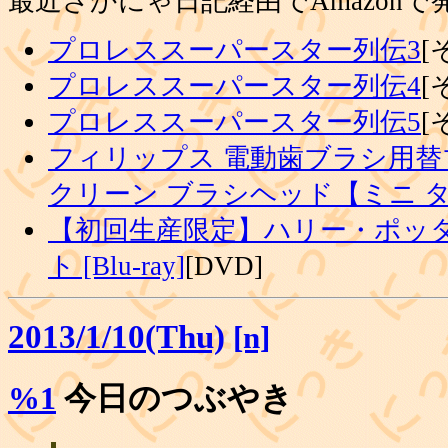
最近さかにゃ日記経由でAmazon
プロレススーパースター列伝3
[
プロレススーパースター列伝4
[
プロレススーパースター列伝5
[
フィリップス 電動歯ブラシ用替
クリーン ブラシヘッド【ミニ 
【初回生産限定】ハリー・ポッタ
ト [Blu-ray]
[DVD]
2013/1/10(Thu)
[n]
%1
今日のつぶやき