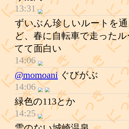
13:31
ずいぶん珍しいルートを通
ど、春に自転車で走ったル
てて面白い
14:06
@momoani
ぐびがぶ
14:06
緑色の113とか
14:25
雪のない城崎温泉