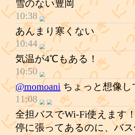
雪のない豊岡
10:38
あんまり寒くない
10:44
気温が4℃もある！
10:50
@momoani
ちょっと想像し
11:08
全担バスでWi-Fi使えま
停に張ってあるのに、バス