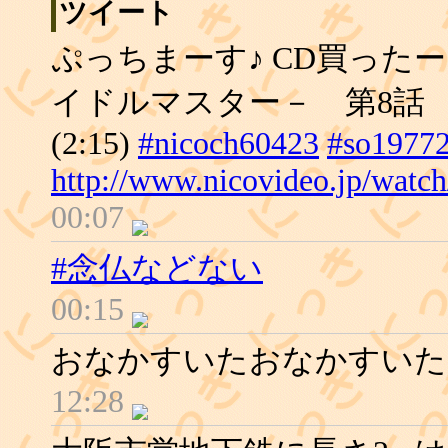
ツイート
ぷっちまーす♪ CD買ったー
イドルマスター－ 第8話
(2:15)
#nicoch60423
#so1977
http://www.nicovideo.jp/watc
00:07
#念仏などない
00:15
おなかすいたおなかすいた
12:28