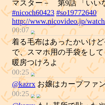
マスター－ 第9話 「いいなか
#nicoch60423
#so19772640
http://www.nicovideo.jp/watc
00:07
着る毛布はあったかいけど
で、スマホ用の手袋をして
暖房つけろよ
00:25
@kazrx
お嬢はカープファ
00:25