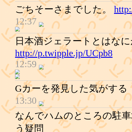
ごちそーさまでした。
http
12:37
日本酒ジェラートとはな
http://p.twipple.jp/UCpb8
12:59
Gカーを発見した気がする
13:30
なんでハムのところの駐車
う疑問