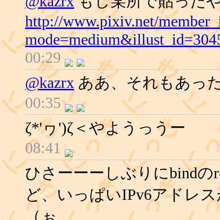
@kazrx
もし某所で貼った
http://www.pixiv.net/member_i
mode=medium&illust_id=304
00:29
@kazrx
ああ、それもあっ
00:35
ζ*'ヮ')ζ＜やようっうー
08:41
ひさーーーしぶりにbindのro
ど、いっぱいIPv6アドレ
（ぉ