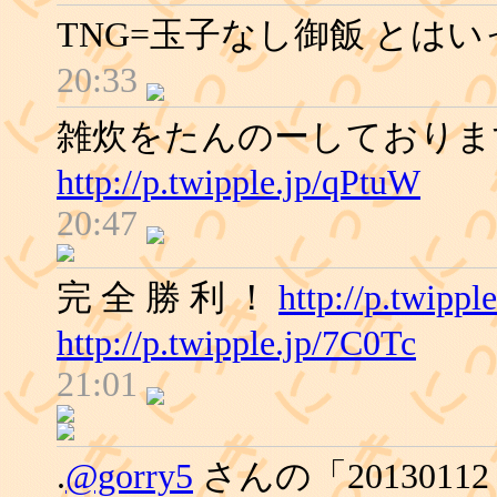
TNG=玉子なし御飯 とは
20:33
雑炊をたんのーしておりま
http://p.twipple.jp/qPtuW
20:47
完 全 勝 利 ！
http://p.twippl
http://p.twipple.jp/7C0Tc
21:01
.
@gorry5
さんの「2013011