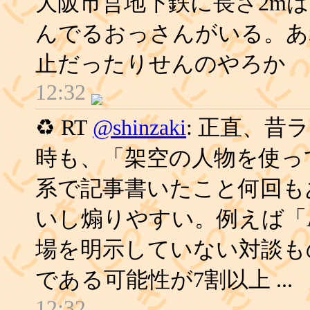
大阪市営地下鉄に長さ2m
んでるおっさんがいる。あ
止だったりせんのやろか
12:32
♻ RT
@shinzaki
: 正直、
時も、「架空の人物を使っ
系で記事書いたこと何回も
いし煽りやすい。例えば「A
場を明示していない対談も
である可能性が7割以上 ...
12:32