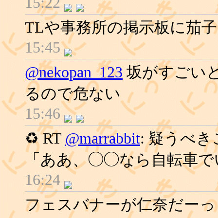
15:22
TLや事務所の掲示板に茄
15:45
@nekopan_123
坂がすごい
るので危ない
15:46
♻ RT
@marrabbit
: 疑うべ
「ああ、◯◯なら自転車で
16:24
フェスバナーが仁奈だーっ