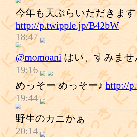
今年も天ぷらいただきます
http://p.twipple.jp/B42bW
18:47
@momoani
はい、すみませ
19:16
めっそー めっそー♪
http://
19:44
野生のカニかぁ
20:14