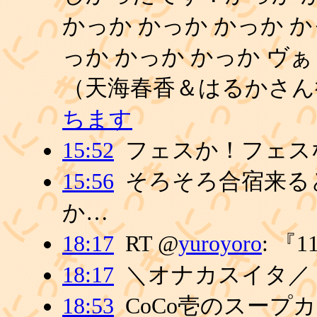
かっか かっか かっか か
っか かっか かっか ヴぁ
（天海春香＆はるかさん
ちます
15:52
フェスか！フェス
15:56
そろそろ合宿来る
か…
18:17
RT @
yuroyoro
: 『
18:17
＼オナカスイタ／
18:53
CoCo壱のスー