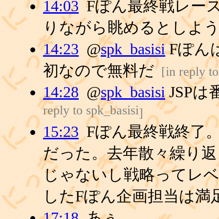
14:03
Fぽん最終戦レー
りながら眺めるとしよ
14:23
@
spk_basisi
Fぽん
初なので無料だ
[
in reply t
14:28
@
spk_basisi
JSP
reply to spk_basisi
]
15:23
Fぽん最終戦終了
だった。去年散々繰り返
じゃないし戦略ってレ
したFぽん企画担当は満
17:18
あぅ