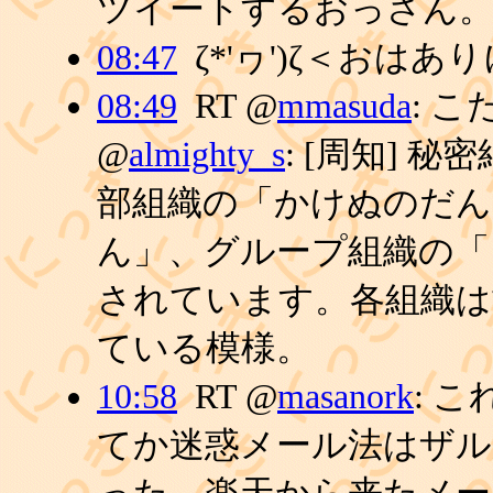
ツイートするおっさん。
08:47
ζ*'ヮ')ζ＜おはあ
08:49
RT @
mmasuda
: こ
@
almighty_s
: [周知] 
部組織の「かけぬのだん
ん」、グループ組織の「
されています。各組織は
ている模様。
10:58
RT @
masanork
: こ
てか迷惑メール法はザル