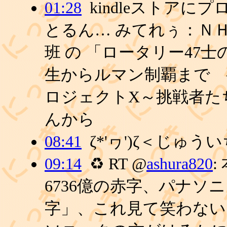
01:28
kindleストア
とるん… みてれぅ：Ｎ
班 の 「ロータリー47
生からルマン制覇まで 
ロジェクトX～挑戦者た
んから
08:41
ζ*'ヮ')ζ＜じゅう
09:14
♻ RT @
ashura820
:
6736億の赤字、パナソニ
字」、これ見て笑わない