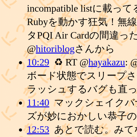
incompatible lis
Rubyを動かす狂気！無
タPQI Air Cardの間違
@
hitoriblog
さんから
10:29
♻ RT @
hayakazu
: 
ボード状態でスリープさ
ラッシュするバグも直
11:40
マックシェイクバ
ズが妙におかしい恭子の
12:53
あとで読む。みてなぃ