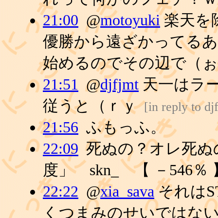
21:00
@
motoyuki
楽天を
優勝から遠ざかってる
始めるのでその辺で（ぉ
21:51
@
djfjmt
天一はラ
従うと（ｒｙ
[
in reply to dj
21:56
ふもっふ。
22:09
死ぬの？オレ死ぬ
度」 skn_ 【 －546％
22:22
@
xia_sava
それはS
くつまみのせいではな