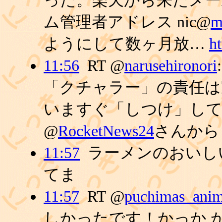
った。楽天から来たメー
ム管理者アドレス nic@
m
ようにして数ヶ月放…
ht
11:56
RT @
narusehironori
「クチャラー」の責任は
いますぐ「しつけ」し
@
RocketNews24
さんから
11:57
ラーメンのおいし
てま
11:57
RT @
puchimas_ani
しかったです！かっか か