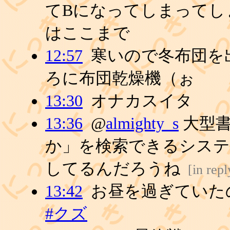
てBになってしまってし
はここまで
12:57
寒いので冬布団を
ろに布団乾燥機（ぉ
13:30
オナカスイタ
13:36
@
almighty_s
大型書
か」を検索できるシス
してるんだろうね
[
in rep
13:42
お昼を過ぎていた
#クズ