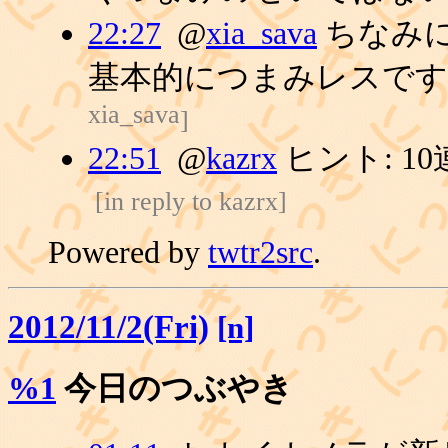
22:27
@
xia_sava
ちなみ
基本的につまみレスです
xia_sava
]
22:51
@
kazrx
ヒント: 1
[
in reply to kazrx
]
Powered by
twtr2src
.
2012/11/2(Fri)
[n]
%1
今日のつぶやき