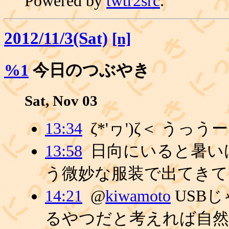
Powered by
twtr2src
.
2012/11/3(Sat)
[n]
%1
今日のつぶやき
Sat, Nov 03
13:34
ζ*'ヮ')ζ＜ うっう
13:58
日向にいると暑い
う微妙な服装で出てきて
14:21
@
kiwamoto
USB
るやつだと考えれば自然