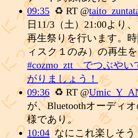
09:35
♻ RT @
taito_zuntat
日11/3（土）21:00よ
再生祭りを行います。時
ィスク１のみ）の再生
#cozmo_ztt でつ
がりましょう！
09:36
♻ RT @
Umic_Y_A
が、Bluetoothオー
様であり。
10:04
なにこれ楽しそう！