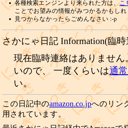
各種検索エンジンより来られた方は、
こ
ことでお望みの情報がみつかるかもしれ
見つからなかったらごめんなさい :-p
さかにゃ日記 Information(臨
現在臨時連絡はありません
いので、 一度くらいは
通常の
い。
この日記中の
amazon.co.jp
へのリン
用されています。