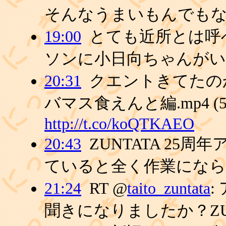
そんなうまいもんでもな
19:00
とても近所とは呼
ソンに小日向ちゃんがい
20:31
クエントきてたの
バマス食えんと編.mp4 (5:
http://t.co/koQTKAEO
20:43
ZUNTATA 25周
ていると全く作業にな
21:24
RT @
taito_zuntata
:
聞きになりましたか？ZU