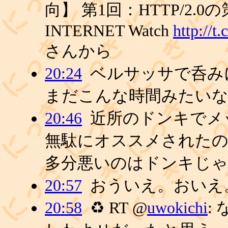
向】 第1回：HTTP/2.
INTERNET Watch
http://t
さんから
20:24
ベルサッサで呑み
まだこんな時間みたい
20:46
近所のドンキでメ
無駄にオススメされた
多分悪いのはドンキじ
20:57
おういえ。おいえ
20:58
♻ RT @
uwokichi
: