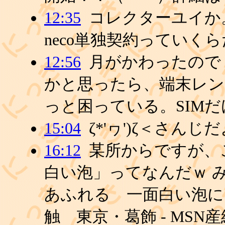
12:35
コレクターユイか
neco単独契約っていく
12:56
月がかわったので ni
かと思ったら、端末レ
っと困っている。SIM
15:04
ζ*'ヮ')ζ＜さんじ
16:12
某所からですが、
白い泡」ってなんだｗ 
あふれる 一面白い泡に
触 東京・葛飾 - MSN