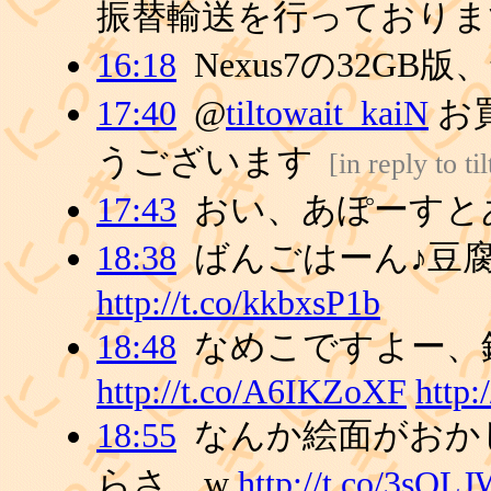
振替輸送を行っており
16:18
Nexus7の32G
17:40
@
tiltowait_kaiN
お
うございます
[
in reply to t
17:43
おい、あぽーすと
18:38
ばんごはーん♪豆
http://t.co/kkbxsP1b
18:48
なめこですよー、
http://t.co/A6IKZoXF
http
18:55
なんか絵面がおか
らさ…w
http://t.co/3sOL