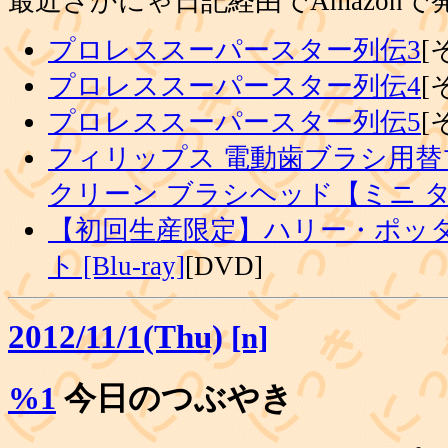
最近さかにゃ日記経由でAmazon
プロレススーパースター列伝3
[
プロレススーパースター列伝4
[
プロレススーパースター列伝5
[
フィリップス 電動歯ブラシ用替
クリーン ブラシヘッド【ミニ 
【初回生産限定】ハリー・ポッタ
ト [Blu-ray]
[DVD]
2012/11/1(Thu)
[n]
%1
今日のつぶやき