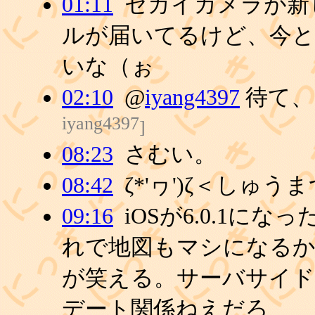
01:11
セカイカメラが新
ルが届いてるけど、今
いな（ぉ
02:10
@
iyang4397
待て、
iyang4397
]
08:23
さむい。
08:42
ζ*'ヮ')ζ＜しゅう
09:16
iOSが6.0.1に
れで地図もマシになるか
が笑える。サーバサイド
デート関係ねえだろ