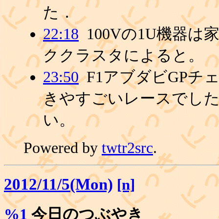
た．
22:18
100Vの1U機器
ククラスタによると。
23:50
F1アブダビGP
きやすごいレースでし
い。
Powered by
twtr2src
.
2012/11/5(Mon)
[n]
%1
今日のつぶやき