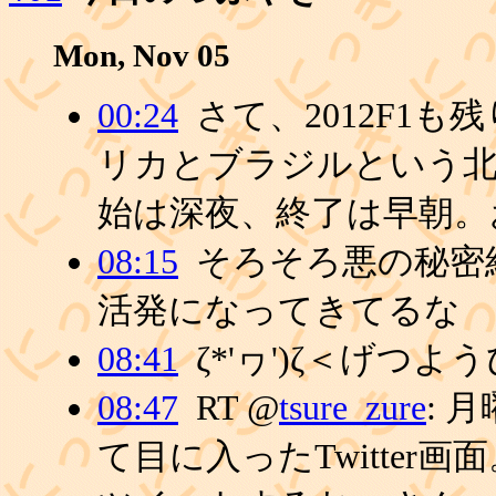
Mon, Nov 05
00:24
さて、2012F1
リカとブラジルという北
始は深夜、終了は早朝。
08:15
そろそろ悪の秘密
活発になってきてるな
08:41
ζ*'ヮ')ζ＜げつよ
08:47
RT @
tsure_zure
: 
て目に入ったTwitter画