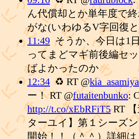
ん代償却とか単年度で終
がな(いわゆるV字回復
11:49
そうか、今日は1
ってまどマギ前後編セッ
ばよかったのか
12:34
♻ RT @
kia_asamiya
ー！ RT @
futaitenbunko
:
http://t.co/xEbRFiT5
RT 
ターユイ】第１シーズン
開始！！（＾＾）詳細は ..