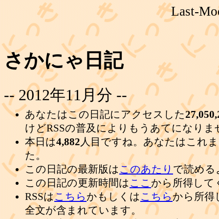
Last-Mod
さかにゃ日記
-- 2012年11月分 --
あなたはこの日記にアクセスした
27,050,
けどRSSの普及によりもうあてになりま
本日は
4,882
人目ですね。あなたはこれま
た。
この日記の最新版は
このあたり
で読める
この日記の更新時間は
ここ
から所得して
RSSは
こちら
かもしくは
こちら
から所得
全文が含まれています。