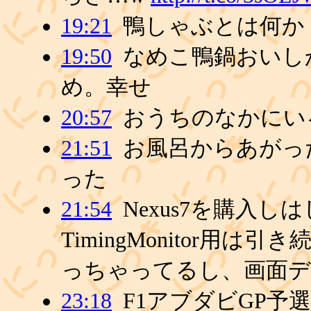
19:21
鴨しゃぶとは何か
19:50
なめこ鴨鍋おいし
め。幸せ
20:57
おうちのなかにい
21:51
お風呂からあがっ
った
21:54
Nexus7を購入し
TimingMonitor用は引
っちゃってるし、画面
23:18
F1アブダビGP予