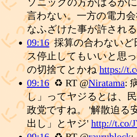
ソニックの方がはるか
言わない。一方の電力会
なふざけた事が許されるわけ
09:16
採算の合わないど
ス停止してもいいと思っ
の切捨てとかね
https://
09:16
♻ RT @
Niratama
:
し」ってヤジるとは、民
政党ですね。 '解散迫
出し」とヤジ'
http://t.c
09:16
♻ RT @
raurublock