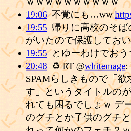
ｗｗｗｗｗｗｗｗｗｗ
19:06
不覚にも…ww
http
19:55
帰りに高校のそば
がいたので保護しておい
19:55
とゆーわけでおう
20:48
♻ RT @
whitemage
SPAMらしきもので「
す」というタイトルのが
れても困るでしょｗ デ
のグチとか子供のグチ
れって何かのフェチ？ｗ