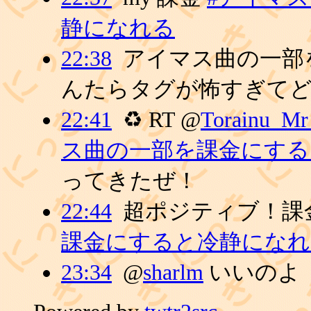
静になれる
22:38
アイマス曲の一部
んたらタグが怖すぎて
22:41
♻ RT @
Torainu_Mr
ス曲の一部を課金にする
ってきたぜ！
22:44
超ポジティブ！課金
課金にすると冷静になれ
23:34
@
sharlm
いいのよ