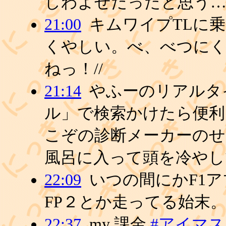
しわよせだったと思う
21:00
キムワイプTLに
くやしい。べ、べつに
ねっ！//
21:14
やふーのリアルタ
ル」で検索かけたら便利
こぞの診断メーカーの
風呂に入って頭を冷やし
22:09
いつの間にかF1
FP２とか走ってる始末
22:37
my 課金
#アイマ