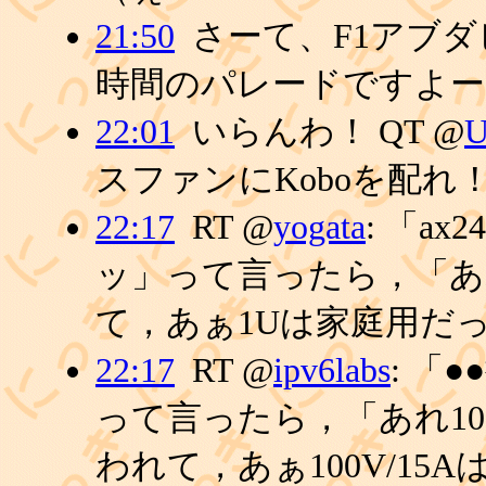
21:50
さーて、F1アブ
時間のパレードですよー
22:01
いらんわ！ QT @
U
スファンにKoboを配れ
22:17
RT @
yogata
: 「a
ッ」って言ったら，「あ
て，あぁ1Uは家庭用だ
22:17
RT @
ipv6labs
: 「
って言ったら，「あれ10
われて，あぁ100V/1