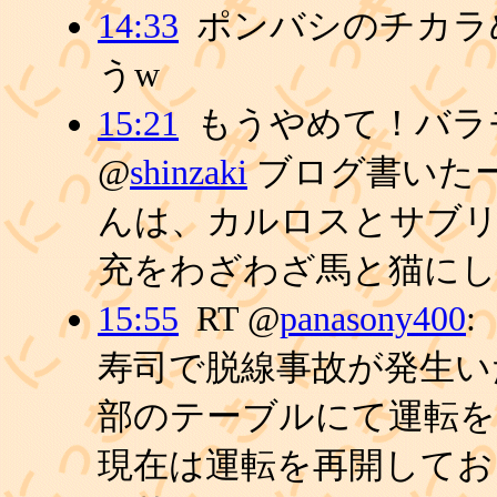
14:33
ポンバシのチカラ
うw
15:21
もうやめて！バラモ
@
shinzaki
ブログ書いたー
んは、カルロスとサブ
充をわざわざ馬と猫に
15:55
RT @
panasony400
:
寿司で脱線事故が発生い
部のテーブルにて運転を
現在は運転を再開してお