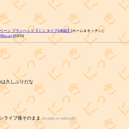
リーン ブラシヘッド【ミニ タイプ4本組】
[ホーム＆キッチン]
-ray]
[DVD]
のは久しぶりだな
ンライブ後そのまま
[
in reply to taikoyaP
]