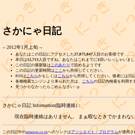
さかにゃ日記
-- 2012年1月上旬 --
あなたはこの日記にアクセスした
27,075,847
人目のお客様です………
本日は
12,713
人目ですね。あなたはこれまでに
1
回いらっしゃいまし
この日記の最新版は
このあたり
で読めるようです
この日記の更新時間は
ここ
から所得してください。
RSSは
こちら
かもしくは
こちら
から所得してください。後者には日
各種検索エンジンより来られた方は、
こちら
の日記内検索を利用す
見つからなかったらごめんなさい :-p
さかにゃ日記 Information(臨時連絡)：
現在臨時連絡はありません。 まぁ暇なときでかまわない
この日記中の
amazon.co.jp
へのリンクは
アソシエイト・プログラム
が適用さ