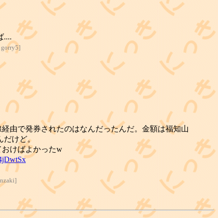
..
o gorry5
]
線経由で発券されたのはなんだったんだ。金額は福知山
んだけど。
ておけばよかったw
/p4jDwtSx
inzaki
]