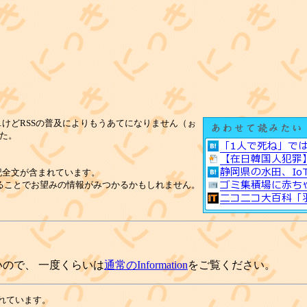
けどRSSの普及によりもうあてになりません（ぉ
た。
記全文が含まれています。
ることでお望みの情報がみつかるかもしれません。
ので、 一度くらいは
通常のInformation
をご覧ください。
れています。