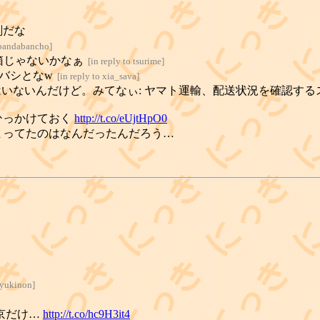
刻だな
o pandabancho
]
箱じゃないかなぁ
[
in reply to tsurime
]
バシとなw
[
in reply to xia_sava
]
いないんだけど。みてなぃ: ヤマト運輸、配送状況を確認するスマ
ひっかけておく
http://t.co/eUjtHpO0
まってたのはなんだったんだろう…
o yukinon
]
京だけ…
http://t.co/hc9H3it4