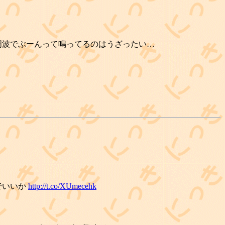
周波でぶーんって鳴ってるのはうざったい…
でいいか
http://t.co/XUmecehk