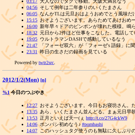
03:17
大人なのでタクで移動。大阪天満宮なう
04:56
そして例年は二年参りのいくたまさん
06:05
なんかTLは元旦おはようおめでとう風味だ
15:15
おそようございます。あらためてあけおめ
16:00
新年早々ドアのピンポンが壊れた模様。鳴
18:32
元日から2件ほど仕事をこなした。電話し
19:05
ウルトラマンDASHで感動しているなう
21:47
「フォーゼ双六」が「フォーゼ's 語録」
23:31
昨日の生さだの録画を見ている
Powered by
twtr2src
.
2012/1/2(Mon)
[n]
%1
今日のつぶやき
12:27
おそようございます。今日もお寝坊さん。
13:35
あら、いくたまさん並んどる。まぁ元日早
13:53
正月といえば天一(ぇ
http://t.co/27G4ckW9
14:06
ポンバシ初めなう♪
#pombashi
14:07
このハッシュタグ使うのも無駄に久しぶり