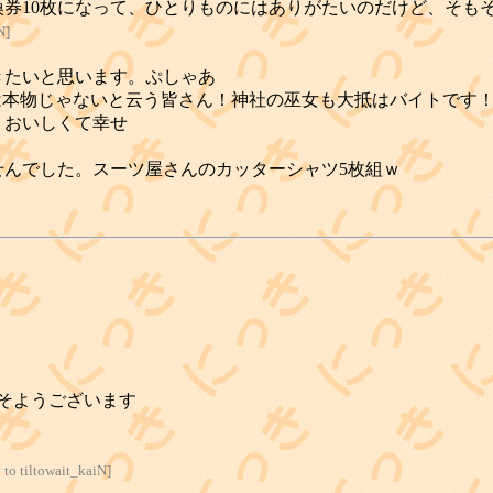
換券10枚になって、ひとりものにはありがたいのだけど、そも
N
]
きたいと思います。ぷしゃあ
ドは本物じゃないと云う皆さん！神社の巫女も大抵はバイトです
りおいしくて幸せ
せんでした。スーツ屋さんのカッターシャツ5枚組ｗ
そようございます
y to tiltowait_kaiN
]