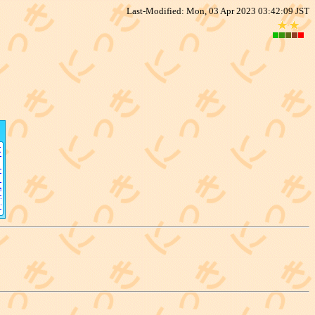
Last-Modified: Mon, 03 Apr 2023 03:42:09 JST