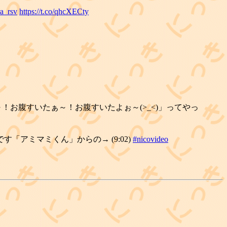
a_rsv
https://t.co/qhcXECty
！お腹すいたぁ～！お腹すいたよぉ～(>_<)」ってやっ
「アミマミくん」からの→ (9:02)
#nicovideo