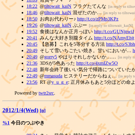
18:22
@
tiltowait_kaiN
フラグたてんな
[
in reply to tilt
18:46
@
tiltowait_kaiN
混ぜたのか…
[
in reply to tiltowa
18:50
お肉お代わりー♪
http://t.co/zPMp3KPz
19:26
@
tiltowait_kaiN
ぷぷー
[
in reply to tiltowait_kaiN
]
19:52
食後はなんか正月っぽい
http://t.co/GUNjnwiJ
20:41
みんな大好き別腹タイム
http://t.co/NAmyEhjt
20:45
【急募】これを5等分する方法
http://t.co/S3
20:49
そして雪いちごたい焼き。甘いにおいが…
h
20:49
@
gorry5
やはりそれしかないか……
[
in reply t
21:36
3DSが5色あった
http://t.co/4xmIZw5O
22:48
新年会終了後いい気分で帰路についていたが
22:49
@
mmasuda
ヒステリーだからねぇ…
[
in reply
23:56
RT @
y_u_g_e
: 正月休みもあと5分ほどの命
Powered by
twtr2src
.
2012/1/4(Wed)
[n]
%1
今日のつぶやき