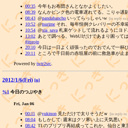
00:35
今年もお布団さんとなかよくしたい。
08:39
なんかピンク色の電車遅れてる。こりゃ遅
08:43
@
pandabancho
いってらっしゃいw
[
in reply t
10:52
@
tsurime
それ、毎年恒例クレバリーの不幸
10:54
@
xia_sava
札束ゲットして流れるようにヨド
13:02
あとで調べる。WebUIだけであまり困っては
#itprojp
20:10
今日は一日よく頑張ったのでおでんで一杯
20:11
ところで千日前の赤垣屋の前に救急車が止
Powered by
twtr2src
.
2012/1/6(Fri)
[n]
%1
今日のつぶやき
Fri, Jan 06
00:11
@
yukinon
見ただけで太りそうだｗ
[
in reply t
08:04
もしかして: 週末はクソ寒い上に天気悪い
08:42
TLのプリプリ再結成ってこれか。仙台と東