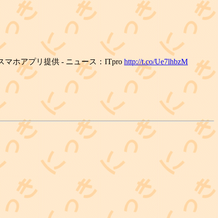
ホアプリ提供 - ニュース：ITpro
http://t.co/Ue7lhbzM