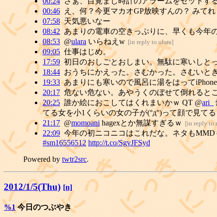
00:24
さぁ、目覚まし時計のアラームをセットす
00:46
え、何？今更マカオGP放映すんの？ みてれぅ： F3
07:58
天気悪いなー
08:42
あまりの電車の空きっぷりに、早くも今年
08:53
@
ulara
いらねえw
[
in reply to ulara
]
09:05
仕事はじめ。
17:59
初日のおしごとおしまい。無駄に寒いしと
18:44
おうちにかえった。さむかった。さむいと
19:33
あまりにも寒いので風呂に湯をはってiPho
20:17
危ない危ない。あやうくのぼせて倒れると
20:25
誰か絵におこしてはくれまいかｗ QT @
ari_
てる女を小1くらいの女の子が(°д°)って顔で見てる
21:17
@
momoani
hagexとか無謀すぎるｗ
[
in reply t
22:09
今年の初ニコニコはこれだな。ネタもMMDも
#sm16556512
http://t.co/SgvJFSyd
Powered by
twtr2src
.
2012/1/5(Thu)
[n]
%1
今日のつぶやき