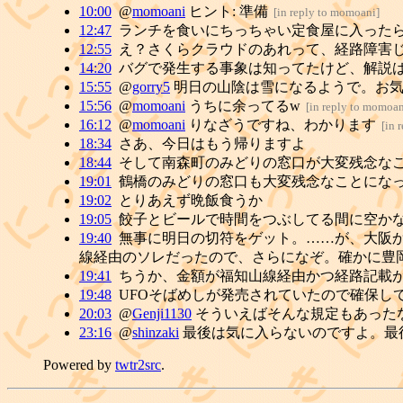
10:00
@
momoani
ヒント: 準備
[
in reply to momoani
]
12:47
ランチを食いにちっちゃい定食屋に入った
12:55
え？さくらクラウドのあれって、経路障害
14:20
バグで発生する事象は知ってたけど、解説はあ
15:55
@
gorry5
明日の山陰は雪になるようで。お気
15:56
@
momoani
うちに余ってるw
[
in reply to momoa
16:12
@
momoani
りなざうですね、わかります
[
in 
18:34
さあ、今日はもう帰りますよ
18:44
そして南森町のみどりの窓口が大変残念な
19:01
鶴橋のみどりの窓口も大変残念なことにな
19:02
とりあえず晩飯食うか
19:05
餃子とビールで時間をつぶしてる間に空か
19:40
無事に明日の切符をゲット。……が、大阪
線経由のソレだったので、さらになぞ。確かに豊
19:41
ちうか、金額が福知山線経由かつ経路記載
19:48
UFOそばめしが発売されていたので確保し
20:03
@
Genji1130
そういえばそんな規定もあった
23:16
@
shinzaki
最後は気に入らないのですよ。最
Powered by
twtr2src
.