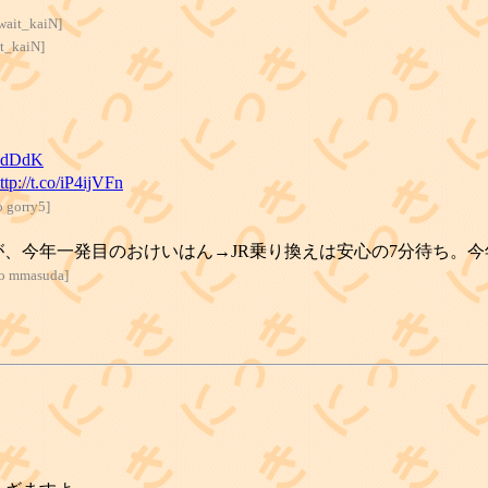
owait_kaiN
]
it_kaiN
]
bhdDdK
ttp://t.co/iP4ijVFn
o gorry5
]
、今年一発目のおけいはん→JR乗り換えは安心の7分待ち。
 to mmasuda
]
よ