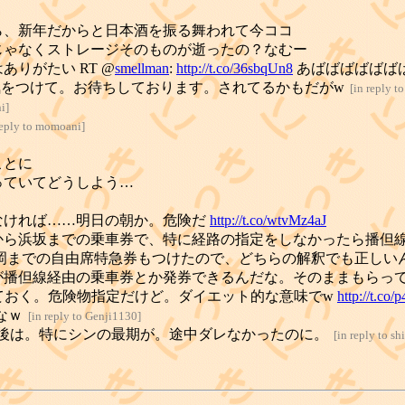
ら、新年だからと日本酒を振る舞われて今ココ
じゃなくストレージそのものが逝ったの？なむー
りがたい RT @
smellman
:
http://t.co/36sbqUn8
あばばばばばばば..
をつけて。お待ちしております。されてるかもだがw
[
in reply t
ni
]
reply to momoani
]
ことに
っていてどうしよう…
なければ……明日の朝か。危険だ
http://t.co/wtvMz4aJ
から浜坂までの乗車券で、特に経路の指定をしなかったら播但
岡までの自由席特急券もつけたので、どちらの解釈でも正しい
が播但線経由の乗車券とか発券できるんだな。そのままもらっ
ておく。危険物指定だけど。ダイエット的な意味でw
http://t.co
なｗ
[
in reply to Genji1130
]
後は。特にシンの最期が。途中ダレなかったのに。
[
in reply to sh