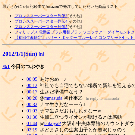
最近さかにゃ日記経由でAmazonで発注していただいた商品リスト
プロレススーパースター列伝3
[その他]
プロレススーパースター列伝4
[その他]
プロレススーパースター列伝5
[その他]
フィリップス 電動歯ブラシ用替ブラシ ソニッケアー ダイヤモンドク
【初回生産限定】ハリー・ポッター ブルーレイ コンプリートセット [Blu
2012/1/1(Sun)
[n]
%1
今日のつぶやき
00:05
あけおめー♪
00:12
神社でも自宅でもない場所で新年を迎える
00:17
生さだ準備中なう？
00:20
@
mmasuda
初仕事乙
[
in reply to mmasuda
]
00:32
ナマ生さだなーーう♪
01:03
ナマ生さだおもしれえなーw
01:36
生風に立つライオンが聴けるとは感動
01:44
@
taikoyaP
大阪市中央体育館のカウントダウ
02:19
さどまさしの生案山子とか贅沢じゃのう