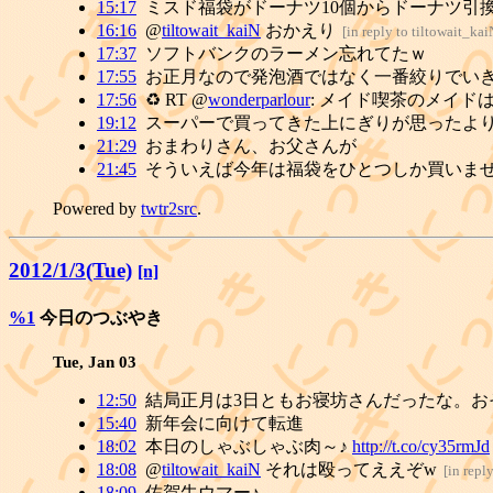
15:17
ミスド福袋がドーナツ10個からドーナツ引
16:16
@
tiltowait_kaiN
おかえり
[
in reply to tiltowait_kai
17:37
ソフトバンクのラーメン忘れてたｗ
17:55
お正月なので発泡酒ではなく一番絞りでい
17:56
♻ RT @
wonderparlour
: メイド喫茶のメイ
19:12
スーパーで買ってきた上にぎりが思ったよ
21:29
おまわりさん、お父さんが
21:45
そういえば今年は福袋をひとつしか買いま
Powered by
twtr2src
.
2012/1/3(Tue)
[n]
%1
今日のつぶやき
Tue, Jan 03
12:50
結局正月は3日ともお寝坊さんだったな。お
15:40
新年会に向けて転進
18:02
本日のしゃぶしゃぶ肉～♪
http://t.co/cy35rmJd
18:08
@
tiltowait_kaiN
それは殴ってええぞw
[
in repl
18:09
佐賀牛ウマー♪