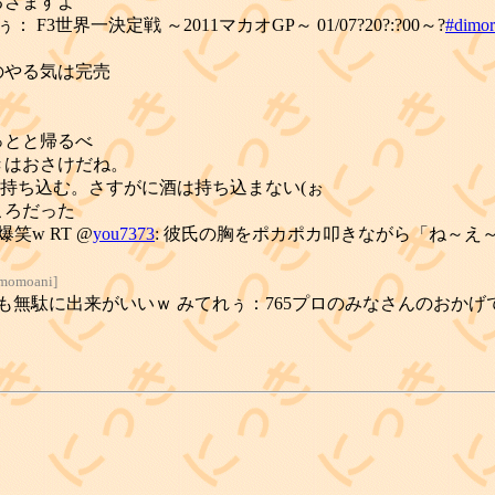
るざますよ
世界一決定戦 ～2011マカオGP～ 01/07?20?:?00～?
#dimor
のやる気は完売
っとと帰るべ
きはおさけだね。
ne持ち込む。さすがに酒は持ち込まない(ぉ
ころだった
爆笑w RT @
you7373
: 彼氏の胸をポカポカ叩きながら「ね～え～
o momoani
]
無駄に出来がいいｗ みてれぅ：765プロのみなさんのおかげです