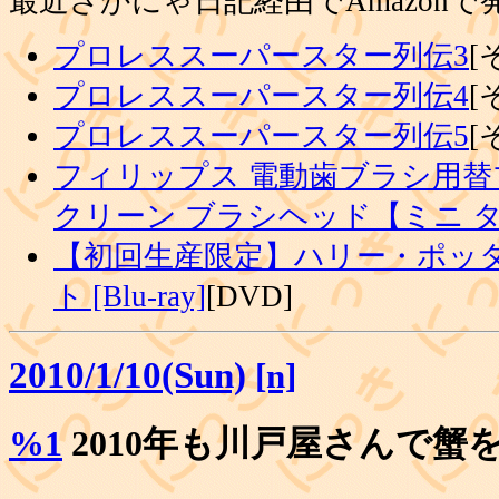
最近さかにゃ日記経由でAmazon
プロレススーパースター列伝3
[
プロレススーパースター列伝4
[
プロレススーパースター列伝5
[
フィリップス 電動歯ブラシ用替
クリーン ブラシヘッド【ミニ 
【初回生産限定】ハリー・ポッタ
ト [Blu-ray]
[DVD]
2010/1/10(Sun)
[n]
%1
2010年も川戸屋さんで蟹