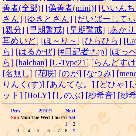
善者(全部)]
[偽善者(mini)]
[いいんち
さん]
[ゆきとさん]
[だいばーしてぃ
[親分]
[早期警戒]
[早期警戒]
[あかり
耳めいど]
[ほ～り～]
[ひらひら]
[La
ら]
[はるかぜ]
[#日記者:*.jp]
[ぽっぺ
ら]
[halchan]
[U-Type21]
[らんどすけ
[名無し]
[花咲]
[のが]
[なつみ]
[menc
りんく(す)]
[あんてな。]
[どひゃ]
ット]
[HoLY]
[しのぶ]
[紗希音]
[紗希
Prev
2010/1
Next
Sun
Mon
Tue
Wed
Thu
Fri
Sat
1
2
3
4
5
6
7
8
9