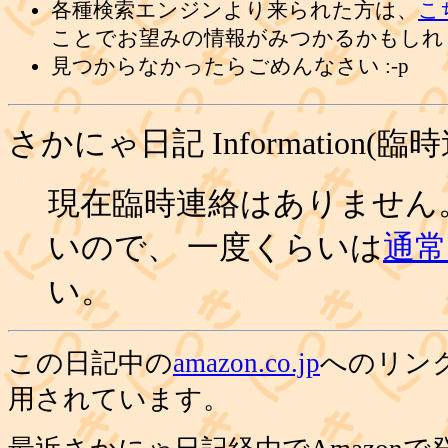
各種検索エンジンより来られた方は、
こ
ことでお望みの情報がみつかるかもしれ
見つからなかったらごめんなさい :-p
さかにゃ日記 Information(臨
現在臨時連絡はありません
いので、 一度くらいは
通常の
い。
この日記中の
amazon.co.jp
へのリン
用されています。