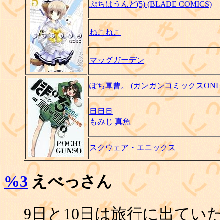
ぷちはうんど(5) (BLADE COMICS)
ねこねこ
マッグガーデン
ぽち軍曹。 (ガンガンコミックスONLI
日日日
もみじ 真魚
スクウェア・エニックス
%3
えべっさん
9日と10日は旅行に出てい