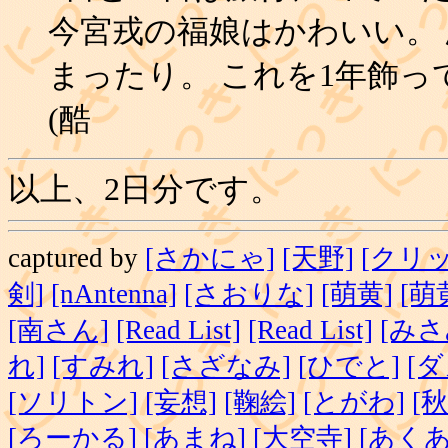
今宮戎の福娘はかわいい。
まったり。 これを1年飾
(酷
以上、2日分です。
captured by
[さかにゃ]
[天野]
[クリッ
剣]
[nAntenna]
[さおりな]
[萌黄]
[萌
[南さん]
[Read List]
[Read List]
[みさ
れ]
[すみれ]
[さざなみ]
[ひでと]
[ダ
[ソリトン]
[妄想]
[鞠絵]
[とがわ]
[秋
[ろーかる]
[あまね]
[大空寺]
[あくあ