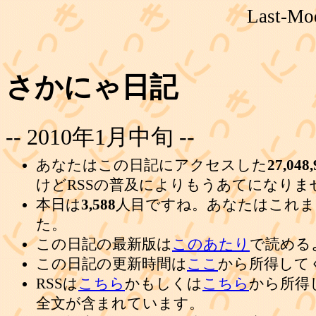
Last-Mod
さかにゃ日記
-- 2010年1月中旬 --
あなたはこの日記にアクセスした
27,048,
けどRSSの普及によりもうあてになりま
本日は
3,588
人目ですね。あなたはこれま
た。
この日記の最新版は
このあたり
で読める
この日記の更新時間は
ここ
から所得して
RSSは
こちら
かもしくは
こちら
から所得
全文が含まれています。