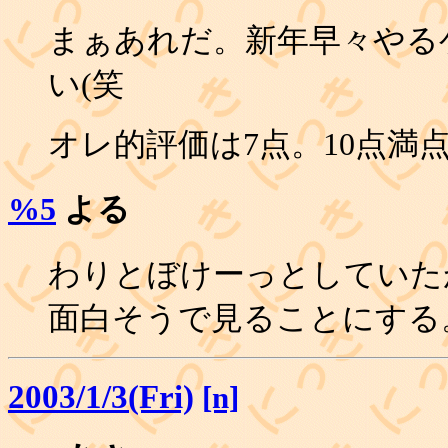
まぁあれだ。新年早々やる
い(笑
オレ的評価は7点。10点満
%5
よる
わりとぼけーっとしていたが
面白そうで見ることにする
2003/1/3(Fri)
[n]