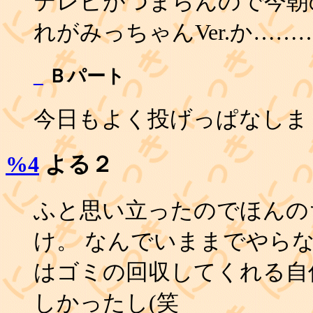
テレビがつまらんので今朝
れがみっちゃんVer.か……
_
Ｂパート
今日もよく投げっぱなしま
%4
よる２
ふと思い立ったのでほんの
け。 なんでいままでやら
はゴミの回収してくれる自
しかったし(笑