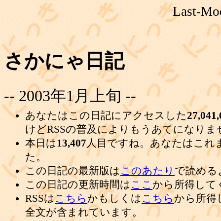
Last-Mod
さかにゃ日記
-- 2003年1月上旬 --
あなたはこの日記にアクセスした
27,041,
けどRSSの普及によりもうあてになりま
本日は
13,407
人目ですね。あなたはこれ
た。
この日記の最新版は
このあたり
で読める
この日記の更新時間は
ここ
から所得して
RSSは
こちら
かもしくは
こちら
から所得
全文が含まれています。