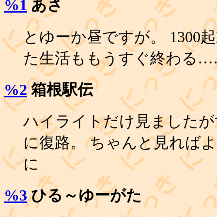
%1
あさ
とゆーか昼ですが。 1300
た生活ももうすぐ終わる…
%2
箱根駅伝
ハイライトだけ見ましたが
に復路。 ちゃんと見ればよ
に
%3
ひる～ゆーがた