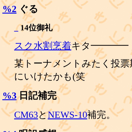
%2
ぐる
_
14位御礼
スク水割烹着
キタ━━━━
某トーナメントみたく投票
にいけたかも(笑
%3
日記補完
CM63
と
NEWS-10
補完。