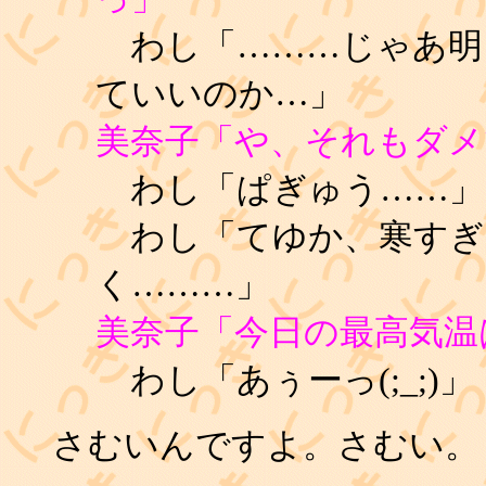
わし「………じゃあ明
ていいのか…」
美奈子「や、それもダメ
わし「ぱぎゅう……」
わし「てゆか、寒すぎ
く………」
美奈子「今日の最高気温
わし「あぅーっ(;_;)」
さむいんですよ。さむい。