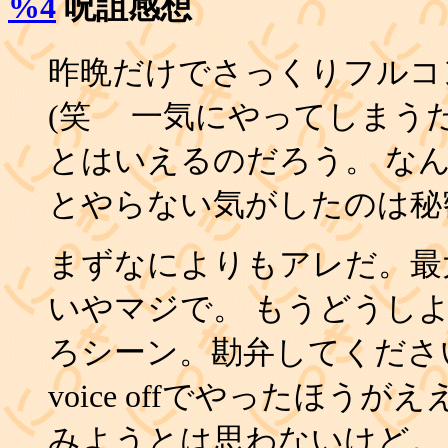
%4
呪詛感想
昨晩だけでさっくりフルコ
(笑 一気にやってしまう
とはいえるのだろう。 な
とやらない気がしたのは秘
まずなによりもアレだ。最
いやマジで。 もうどうし
ろシーン。勘弁してくださ
voice offでやったほう
みようとは思わないけど。