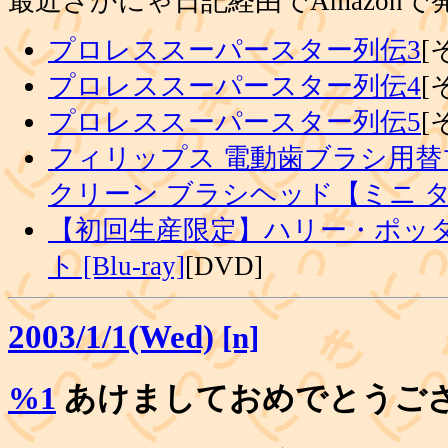
最近さかにゃ日記経由でAmazon
プロレススーパースター列伝3
[
プロレススーパースター列伝4
[
プロレススーパースター列伝5
[
フィリップス 電動歯ブラシ用替
クリーン ブラシヘッド【ミニ 
【初回生産限定】ハリー・ポッタ
ト [Blu-ray]
[DVD]
2003/1/1(Wed)
[n]
%1
あけましておめでとうご