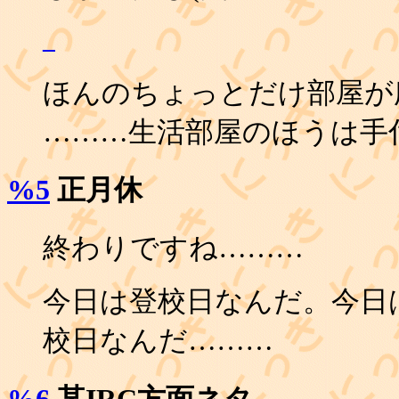
_
ほんのちょっとだけ部屋が
………生活部屋のほうは手
%5
正月休
終わりですね………
今日は登校日なんだ。今日
校日なんだ………
%6
某IRC方面ネタ