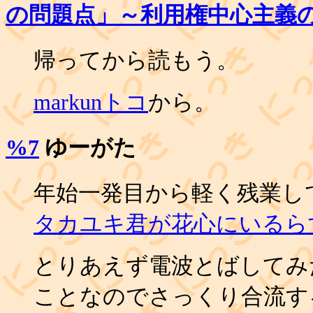
の問題点」～利用権中心主義
帰ってから読もう。
markunトコ
から。
%7
ゆーがた
年始一発目から軽く残業し
タカユキ君が花心にいるら
とりあえず電波とばしてみ
ことなのでさっくり合流する