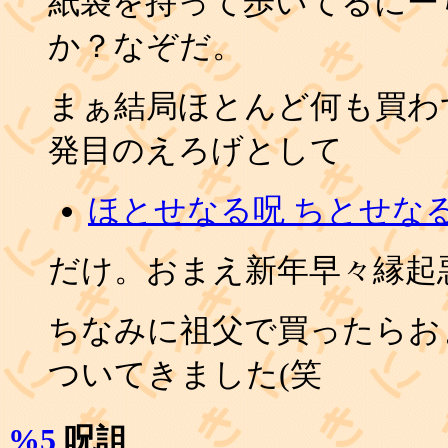
紙袋を持って歩いてるにー
か？なぞだ。
まぁ結局ほとんど何も買わ
発目のえろげとして
ほとせなる呪 ちとせな
だけ。おまえ新年早々縁起
ちなみに祖父で買ったらお
ついてきました(笑
%5
呪詛