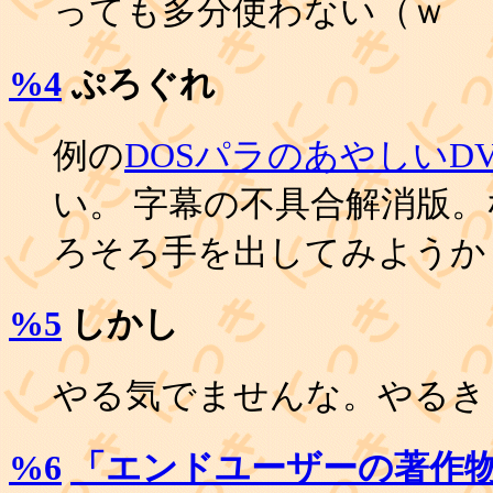
っても多分使わない（ｗ
%4
ぷろぐれ
例の
DOSパラのあやしいD
い。 字幕の不具合解消版。
ろそろ手を出してみようか
%5
しかし
やる気でませんな。やるき
%6
「エンドユーザーの著作