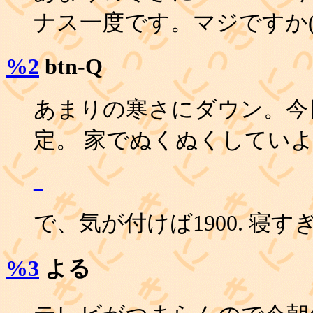
ナス一度です。マジですか(汗
%2
btn-Q
あまりの寒さにダウン。今
定。 家でぬくぬくしてい
_
で、気が付けば1900. 寝すぎ
%3
よる