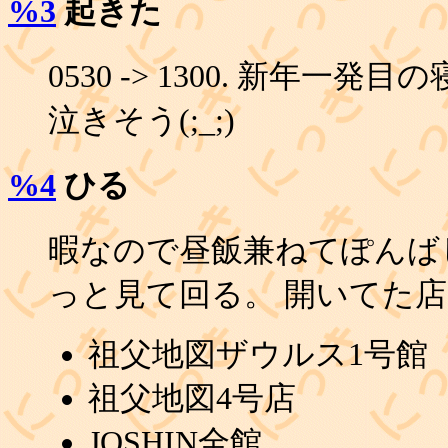
%3
起きた
0530 -> 1300. 新年一発
泣きそう(;_;)
%4
ひる
暇なので昼飯兼ねてぽんば
っと見て回る。 開いてた
祖父地図ザウルス1号館
祖父地図4号店
JOSHIN全館