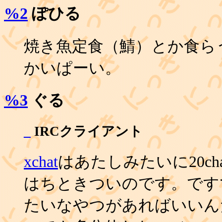
%2
ぽひる
焼き魚定食（鯖）とか食ら
かいぱーい。
%3
ぐる
_
IRCクライアント
xchat
はあたしみたいに20ch
はちときついのです。ですです
たいなやつがあればいいん