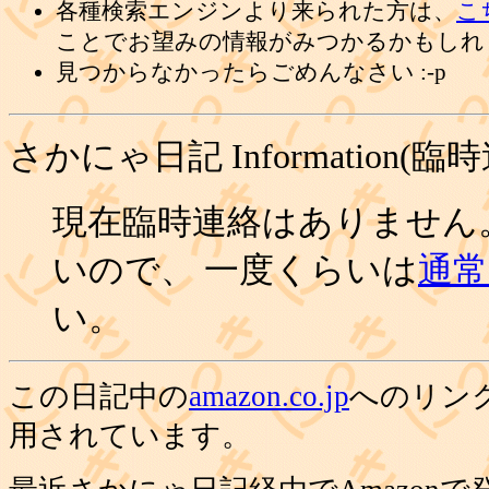
各種検索エンジンより来られた方は、
こ
ことでお望みの情報がみつかるかもしれ
見つからなかったらごめんなさい :-p
さかにゃ日記 Information(臨
現在臨時連絡はありません
いので、 一度くらいは
通常の
い。
この日記中の
amazon.co.jp
へのリン
用されています。