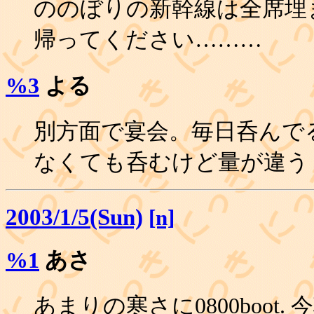
ののぼりの新幹線は全席埋
帰ってください………
%3
よる
別方面で宴会。毎日呑んで
なくても呑むけど量が違う
2003/1/5(Sun)
[n]
%1
あさ
あまりの寒さに0800boot