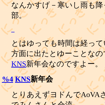
なんかすげ－寒いし雨も降
部。
_
とはゆっても時間は経ってい
方面に出たとゆーことなので
KNS
新年会なのですよー。
%4
KNS
新年会
とりあえずヨドんでAoVA
でみんさんと合流。 ………