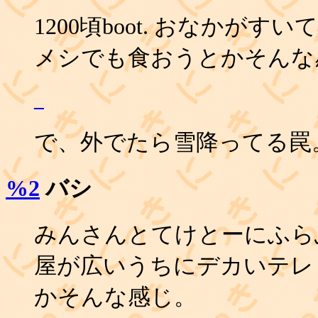
1200頃boot. おなかが
メシでも食おうとかそんな
_
で、外でたら雪降ってる罠。
%2
バシ
みんさんとてけとーにふら
屋が広いうちにデカいテレ
かそんな感じ。