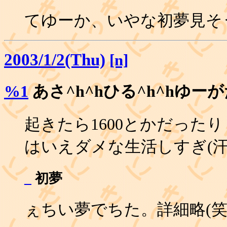
てゆーか、いやな初夢見そ
2003/1/2(Thu)
[n]
%1
あさ^h^hひる^h^hゆー
起きたら1600とかだった
はいえダメな生活しすぎ(汗;
_
初夢
ぇちい夢でちた。詳細略(