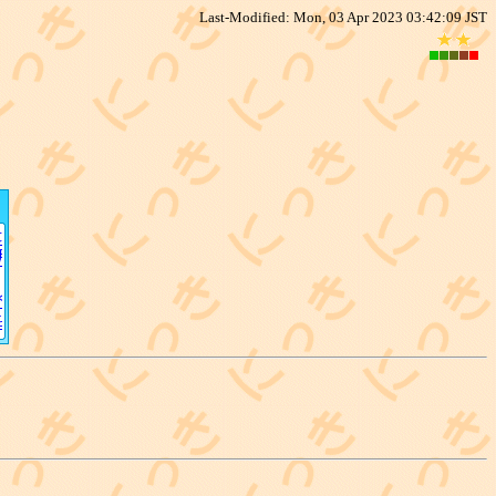
Last-Modified: Mon, 03 Apr 2023 03:42:09 JST