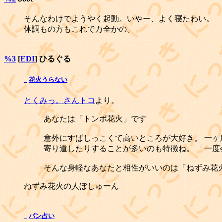
そんなわけでようやく起動。いやー、よく寝たわい。
体調もの方もこれで万全かの。
%3
[
EDI
] ひるぐる
_
花火うらない
とくみっ。さんトコ
より。
あなたは「トンボ花火」です
意外にすばしっこくて高いところが大好き。 一
寄り道したりすることが多いのも特徴ね。 「一
そんな身軽なあなたと相性がいいのは「ねずみ花
ねずみ花火の人ぼしゅーん
_
パン占い