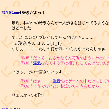
%5
[
Game
] 好きだよっ！
最近、私の中の玲奈さんが一人歩きをはじめてるような
はどーした
で、ふにふにとプレイしてたんだけども………
+2 玲奈さんＢＡＤ(T_T)
なじぇ～～～～わしの何が気にいらんかったんじゃぁ～
玲奈「だって、おさかなくん毎週のように神社に
玲奈「
浮気
なんてする子は相手にしてあげないん
ぐはっ、その一言きついっす………
玲奈「はぁ………
浮気
性はゲームの中だけにして
玲奈「そうでないと、私泣いちゃうんだから」
りょぉか～い(汗;;