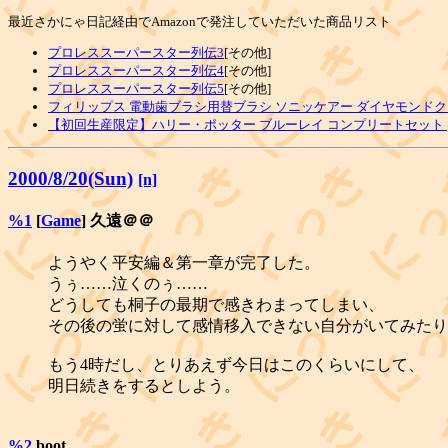
最近さかにゃ日記経由でAmazonで発注していただいた商品リスト
プロレススーパースター列伝3
[その他]
プロレススーパースター列伝4
[その他]
プロレススーパースター列伝5
[その他]
フィリップス 電動歯ブラシ用替ブラシ ソニッケアー ダイヤモンドク
【初回生産限定】ハリー・ポッター ブルーレイ コンプリートセット [Blu
2000/8/20(Sun)
[n]
%1
[
Game
] 久遠＠＠
ようやく平安編＆第一章が完了した。
うぅ……泣くのぅ……
どうしても桐子の最期で感きわまってしまい、
その後の蛍に対して感情移入できない自分がいてみたり
もう4時だし、とりあえず今日はこのくらいにして、
明日続きをするとしよう。
%2
boot