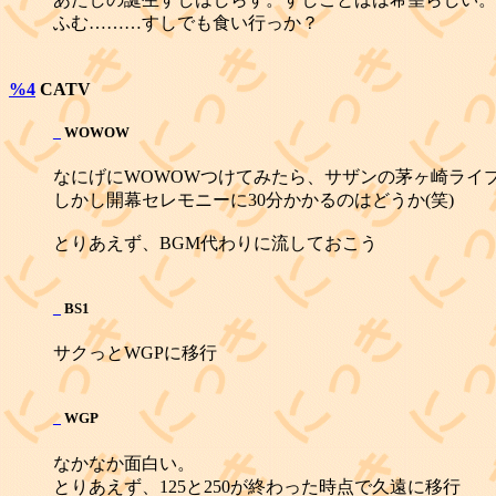
ふむ………すしでも食い行っか？
%4
CATV
_
WOWOW
なにげにWOWOWつけてみたら、サザンの茅ヶ崎ライ
しかし開幕セレモニーに30分かかるのはどうか(笑)
とりあえず、BGM代わりに流しておこう
_
BS1
サクっとWGPに移行
_
WGP
なかなか面白い。
とりあえず、125と250が終わった時点で久遠に移行