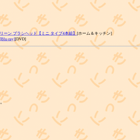
リーン ブラシヘッド【ミニ タイプ4本組】
[ホーム＆キッチン]
-ray]
[DVD]
。