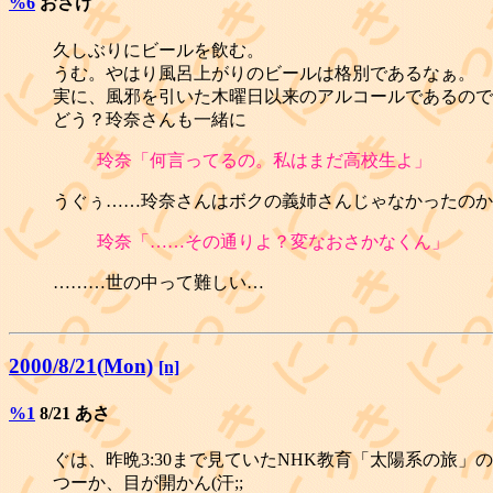
%6
おさけ
久しぶりにビールを飲む。
うむ。やはり風呂上がりのビールは格別であるなぁ。
実に、風邪を引いた木曜日以来のアルコールであるので
どう？玲奈さんも一緒に
玲奈「何言ってるの。私はまだ高校生よ」
うぐぅ……玲奈さんはボクの義姉さんじゃなかったのか
玲奈「……その通りよ？変なおさかなくん」
………世の中って難しい…
2000/8/21(Mon)
[n]
%1
8/21 あさ
ぐは、昨晩3:30まで見ていたNHK教育「太陽系の旅」
つーか、目が開かん(汗;;