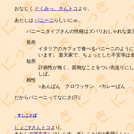
おなじく
とくみっ。さんトコ
より。
あたしは
パニーニ
らしいにゅ。
パニーニタイプさんの性格はズバリおしゃれな楽
長所
イタリアのカフェで食べるパニーニのように
います。 楽天家で、ちょっとした不安等は
短所
計画性が無く、面倒なことをつい先送りにし
しば。
相性
○あんぱん クロワッサン ×カレーぱん
だからパニーニってなにさ(汗;;
_
すしことば
しょごFさんトコ
より。
あたしの誕生すしはしらす。すしことばは希望らしい。