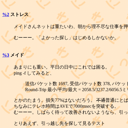
%2
ストレス
メイドさんネットは重たいわ、朝から理不尽な仕事を押
むーーー。「よかった探し」はじめるしかないか。
%3
メイド
あまりにも重い。平日の日中にこれでは困る。
ping -f してみると、
送信パケット数 1697, 受信パケット数 378, パケッ
Round-Trip 最小/平均/最大 = 2058.5/3237.2/6056.
とかのたまう。損失77%はないだろう。
不通
普通にとば
ちなみにテレホ時間はAVEで7000msecを突破する。
むーーー。しばらく待って改善されないようなら、引っ
とりあえず、引っ越し先を探して見るテスト