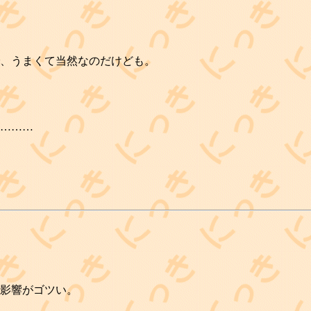
、うまくて当然なのだけども。
………
の影響がゴツい。