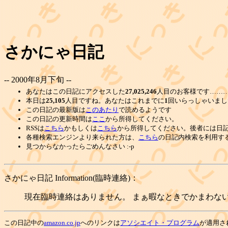
さかにゃ日記
-- 2000年8月下旬 --
あなたはこの日記にアクセスした
27,025,246
人目のお客様です………
本日は
25,105
人目ですね。あなたはこれまでに
1
回いらっしゃいまし
この日記の最新版は
このあたり
で読めるようです
この日記の更新時間は
ここ
から所得してください。
RSSは
こちら
かもしくは
こちら
から所得してください。後者には日
各種検索エンジンより来られた方は、
こちら
の日記内検索を利用す
見つからなかったらごめんなさい :-p
さかにゃ日記 Information(臨時連絡)：
現在臨時連絡はありません。 まぁ暇なときでかまわない
この日記中の
amazon.co.jp
へのリンクは
アソシエイト・プログラム
が適用さ