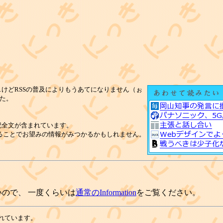
けどRSSの普及によりもうあてになりません（ぉ
た。
記全文が含まれています。
ることでお望みの情報がみつかるかもしれません。
ので、 一度くらいは
通常のInformation
をご覧ください。
れています。