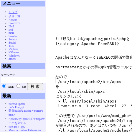
メニュー
トップ
項目一覧
Apache
FreeBSD
IPv6
ircd
mail
Samba
!!!野良buildなapacheとportsのphpと

Solaris
Squid
{{category Apache FreeBSD}}

TDS
vSphere
----

VMware
Windows
ApacheはなんとなーくsuEXECの関係で野
others
検索
portmasterとかその手のpkg管理ツールで
キーワード
なので

 /usr/local/apache2/bin/apxs

を

AND
OR
 /usr/local/sbin/apxs

最新
にリンクしとく

 > ll /usr/local/sbin/apxs

freebsd-update
 lrwxr-xr-x  1 root  wheel  27  
Let's Encrypt
野良buildなapacheとportsの
phpと
この状態で /usr/ports/www/mod_php
Apache2とOpenSSLでhttpsサ
 /usr/local/libexec/apache24/libp
ーバを立てる
が導入されるので、あとはこいつを /usr/loc
irc2.10.3+jp6
 >ll /usr/local/apache2/modules/l
Mozilla Firefox Extensions