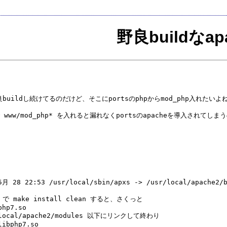
野良buildなa
良buildし続けてるのだけど、そこにportsのphpからmod_php入れたいよ
 www/mod_php* を入れると漏れなくportsのapacheを導入されてしま
5月 28 22:53 /usr/local/sbin/apxs -> /usr/local/apache2/b
* で make install clean すると、さくっと

hp7.so

al/apache2/modules 以下にリンクして終わり

ibphp7.so
