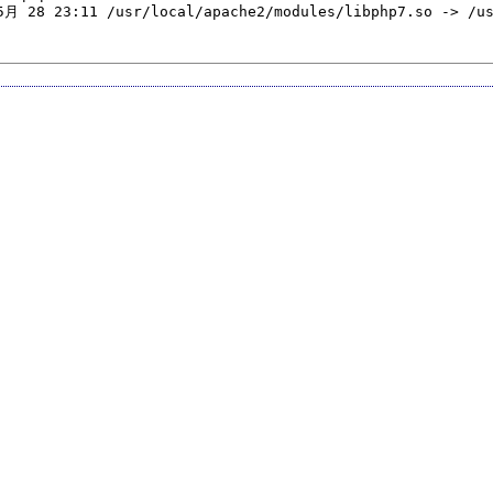
5月 28 23:11 /usr/local/apache2/modules/libphp7.so -> /us