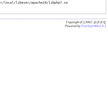
r/local/libexec/apache24/libphp7.so

Copyright (C) 2002- おさかな
Powered by
FreeStyleWiki3.4.3