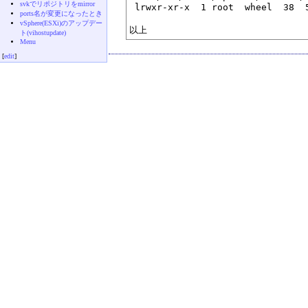
svkでリポジトリをmirror
 lrwxr-xr-x  1 root  wheel  38  
ports名が変更になったとき
vSphere(ESXi)のアップデー
以上
ト(vihostupdate)
Menu
[
edit
]