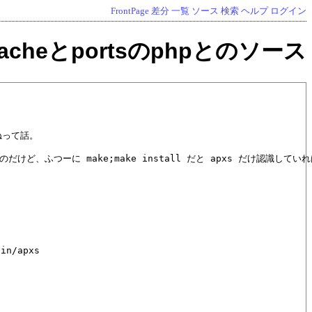
FrontPage
差分
一覧
ソース
検索
ヘルプ
ログイン
pacheとportsのphpとのソース
ねって話。

うのだけど、ふつーに make;make install だと apxs だけ認識してい
in/apxs
